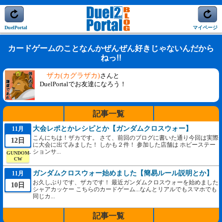
DuelPortal
マイページ
カードゲームのことなんかぜんぜん好きじゃないんだから
ねっ!!
ザカ(カグラザカ)
さんと
DuelPortalでお友達になろう！
記事一覧
大会レポとかレシピとか【ガンダムクロスウォー】
11月
こんにちは！ザカです。 さて、前回のブログに書いた通り今回は実際
12日
に大会に出てみました！ しかも２件！ 参加した店舗は ホビーステー
ションサ...
GUNDOM-
CW
ガンダムクロスウォー始めました【簡易ルール説明とか】
11月
お久しぶりです、ザカです！ 最近ガンダムクロスウォーを始めました
10日
シャアカッケー こちらのカードゲーム...なんとリアルでもスマホでも
同じカ...
記事一覧