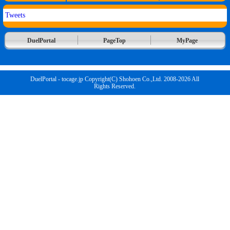
Tweets
DuelPortal
PageTop
MyPage
DuelPortal - tocage.jp Copyright(C) Shohoen Co.,Ltd. 2008-2026 All
Rights Reserved.