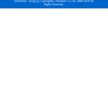
DuelPortal - tocage.jp Copyright(C) Shohoen Co.,Ltd. 2008-2026 All
Rights Reserved.