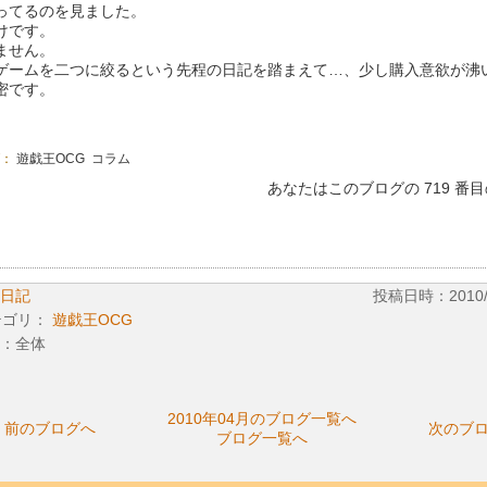
ってるのを見ました。
けです。
ません。
ゲームを二つに絞るという先程の日記を踏まえて…、少し購入意欲が沸
密です。
グ：
遊戯王OCG
コラム
あなたはこのブログの 719 番
日記
投稿日時：2010/04
テゴリ：
遊戯王OCG
：全体
2010年04月のブログ一覧へ
前のブログへ
次のブ
ブログ一覧へ