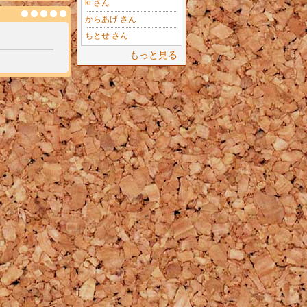
ki さん
からあげ さん
ちとせ さん
もっと見る