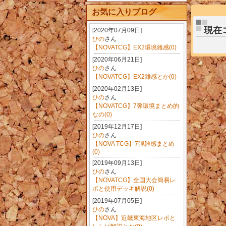
お気に入りブログ
現在
[2020年07月09日]
ひの
さん
【NOVATCG】EX2環境雑感(0)
[2020年06月21日]
ひの
さん
【NOVATCG】EX2雑感とか(0)
[2020年02月13日]
ひの
さん
【NOVATCG】7弾環境まとめ的
なの(0)
[2019年12月17日]
ひの
さん
【NOVA TCG】7弾雑感まとめ
(0)
[2019年09月13日]
ひの
さん
【NOVATCG】全国大会簡易レ
ポと使用デッキ解説(0)
[2019年07月05日]
ひの
さん
【NOVA】近畿東海地区レポと