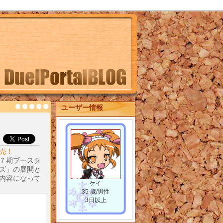
ユーザー情報
売！
７期ブースタ
ズ」の展開と
内容になって
ケイ
35 歳/男性
3日以上