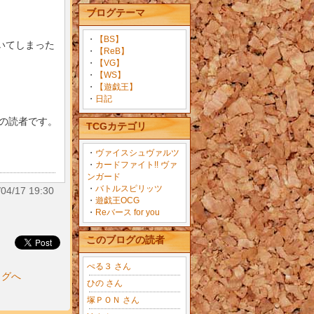
ブログテーマ
・
【BS】
いてしまった
・
【ReB】
・
【VG】
・
【WS】
・
【遊戯王】
・
日記
目の読者です。
TCGカテゴリ
・
ヴァイスシュヴァルツ
・
カードファイト!! ヴァ
ンガード
・
バトルスピリッツ
/17 19:30
・
遊戯王OCG
・
Reバース for you
このブログの読者
ぺる３ さん
ログへ
ひの さん
塚ＰＯＮ さん