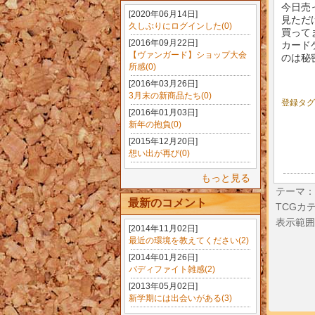
今日売
[2020年06月14日]
見ただ
久しぶりにログインした(0)
買って
[2016年09月22日]
カード
【ヴァンガード】ショップ大会
のは秘
所感(0)
[2016年03月26日]
3月末の新商品たち(0)
登録タ
[2016年01月03日]
新年の抱負(0)
[2015年12月20日]
想い出が再び(0)
もっと見る
テーマ：
最新のコメント
TCGカ
表示範囲
[2014年11月02日]
最近の環境を教えてください(2)
[2014年01月26日]
バディファイト雑感(2)
[2013年05月02日]
新学期には出会いがある(3)