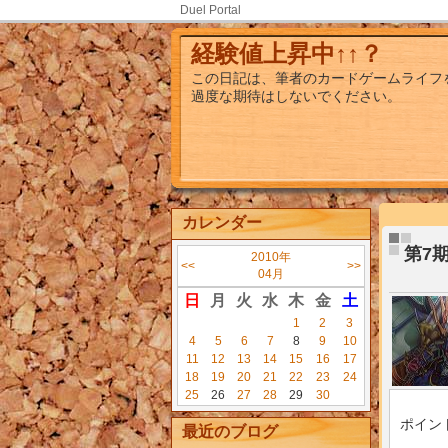
Duel Portal
経験値上昇中↑↑？
この日記は、筆者のカードゲームライフ
過度な期待はしないでください。
カレンダー
第7
2010年
<<
>>
04月
日
月
火
水
木
金
土
1
2
3
4
5
6
7
8
9
10
11
12
13
14
15
16
17
18
19
20
21
22
23
24
25
26
27
28
29
30
ポイント
最近のブログ