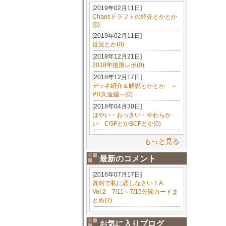
[2019年02月11日]
Chaosドラフトの紹介とかとか
(0)
[2019年02月11日]
近況とか(0)
[2018年12月21日]
2018年後期レポ(0)
[2018年12月17日]
デッキ紹介＆解説とかとか ～
PR久遠編～(0)
[2018年04月30日]
はやい・おっきい・やわらか
い CGFとかBCFとか(0)
もっと見る
最新のコメント
[2016年07月17日]
真剣で私に恋しなさい！A
Vol.2 7/11～7/15公開カードま
とめ(2)
お気に入りブログ