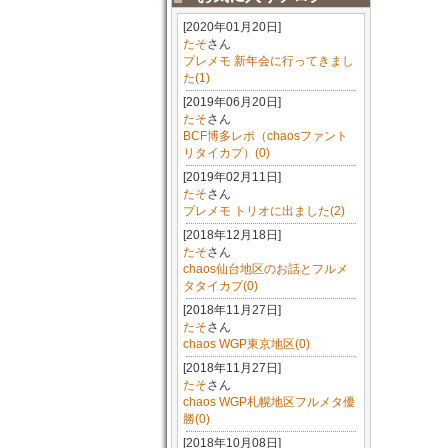
[2020年01月20日]
たそ
さん
プレメモ 新年会に行ってきまし
た(1)
[2019年06月20日]
たそ
さん
BCF博多レポ（chaosファント
リタイカプ）(0)
[2019年02月11日]
たそ
さん
プレメモ トリオに出ました(2)
[2018年12月18日]
たそ
さん
chaos仙台地区のお話とフルメ
タタイカプ(0)
[2018年11月27日]
たそ
さん
chaos WGP東京地区(0)
[2018年11月27日]
たそ
さん
chaos WGP札幌地区フルメタ優
勝(0)
[2018年10月08日]