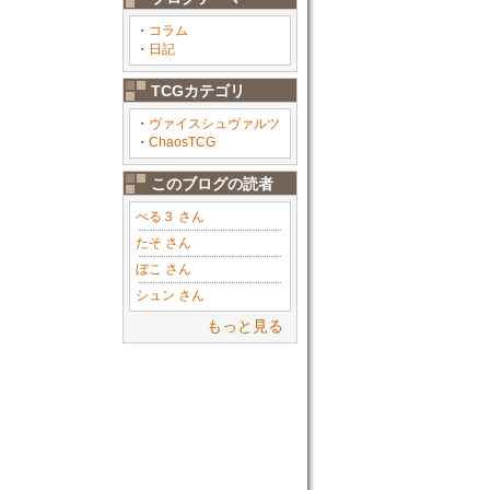
・
コラム
・
日記
TCGカテゴリ
・
ヴァイスシュヴァルツ
・
ChaosTCG
このブログの読者
ぺる３ さん
たそ さん
ぼこ さん
シュン さん
もっと見る