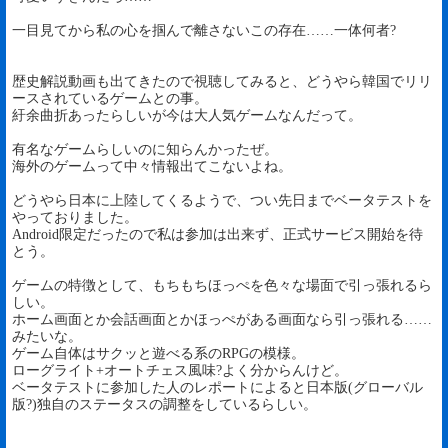
一目見てから私の心を掴んで離さないこの存在……一体何者?
歴史解説動画も出てきたので視聴してみると、どうやら韓国でリリ
ースされているゲームとの事。
紆余曲折あったらしいが今は大人気ゲームなんだって。
有名なゲームらしいのに知らんかったぜ。
海外のゲームって中々情報出てこないよね。
どうやら日本に上陸してくるようで、つい先日までベータテストを
やっておりました。
Android限定だったので私は参加は出来ず、正式サービス開始を待
とう。
ゲームの特徴として、もちもちほっぺを色々な場面で引っ張れるら
しい。
ホーム画面とか会話画面とかほっぺがある画面なら引っ張れる……
みたいな。
ゲーム自体はサクッと遊べる系のRPGの模様。
ローグライト+オートチェス風味?よく分からんけど。
ベータテストに参加した人のレポートによると日本版(グローバル
版?)独自のステータスの調整をしているらしい。