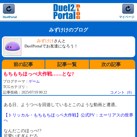
DuelPortal
マイページ
みずけけのブログ
みずけけ
さんと
DuelPortalでお友達になろう！
前の記事
記事一覧
次の記事
もちもちほっぺ大作戦……とな?
ブログテーマ：
ゲーム
TCGカテゴリ：
記事投稿：2025/07/19 00:22
コメント（0）
ある日、ようつべを回遊しているとこのような動画と遭遇。
【トリッカル・もちもちほっペ大作戦】公式PV：エーリアスの世界
へ
なんだこのほっぺ!?
可愛いすぎんだろ……