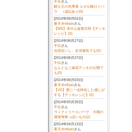
不伝
さん
騎士王の先導者 エゼル軸ロイパ
ラ （追記あり(0)
[2014年09月02日]
蒼天＠ellyas
さん
【WS】本日も提督日和【デッキ
レシピ】(0)
[2014年08月27日]
不伝
さん
合宿近いし、近況報告でも(0)
[2014年08月27日]
不伝
さん
なんとなく緒花デッキの公開で
も(0)
[2014年06月03日]
蒼天＠ellyas
さん
【VG】更に一点特化した感じが
する【デッキレシピ】(0)
[2014年05月26日]
不伝
さん
ヴィクトリースパーク 今期の
環境考察っぽいもの(2)
[2014年04月13日]
蒼天＠ellyas
さん