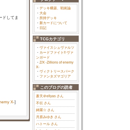
・
デッキ構築、戦術論
・
大会
ードしてま
・
所持デッキ
・
新カードについて
・
日記
TCGカテゴリ
・
ヴァイスシュヴァルツ
・
カードファイト!! ヴァ
ンガード
・
Z/X -Zillions of enemy
X-
・
ヴィクトリースパーク
・
ファンタズマゴリア
このブログの読者
蒼天＠ellyas さん
 enemy X-
]
不伝 さん
綺羅☆ さん
月原みゆき さん
ハトール さん