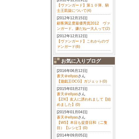
[2012年12月29日]
【ヴァンガード】第１０弾、騎
士王凱旋について(4)
[2012年12月15日]
顧客満足度最優秀賞2012 ヴァ
ンガード。嫌だねー大人って(2)
[2012年12月12日]
【ヴァンガード】これからのヴ
ァンガード(6)
お気に入りブログ
[2016年06月12日]
蒼天＠ellyas
さん
【遊戯王OCG】ガジェット(0)
[2015年03月27日]
蒼天＠ellyas
さん
【Z/X】友人に誘われまして【始
めました】(0)
[2015年01月04日]
蒼天＠ellyas
さん
【WS】本日も提督日和（二隻
目）【レシピ】(0)
[2014年09月05日]