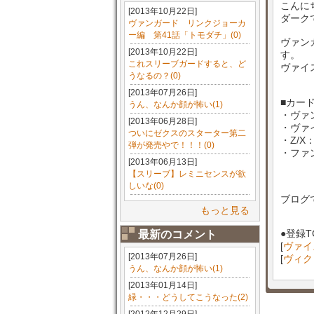
こんに
[2013年10月22日]
ダーク
ヴァンガード リンクジョーカ
ー編 第41話「トモダチ」(0)
ヴァン
[2013年10月22日]
す。
これスリーブガードすると、ど
ヴァイ
うなるの？(0)
[2013年07月26日]
■カー
うん、なんか顔が怖い(1)
・ヴァ
[2013年06月28日]
・ヴァ
ついにゼクスのスターター第二
・Z/
弾が発売やで！！！(0)
・ファ
[2013年06月13日]
【スリーブ】レミニセンスが欲
しいな(0)
ブログ
もっと見る
●登録T
最新のコメント
[
ヴァイ
[2013年07月26日]
[
ヴィク
うん、なんか顔が怖い(1)
[2013年01月14日]
緑・・・どうしてこうなった(2)