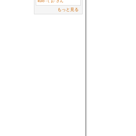
kulo -くぉ- さん
もっと見る