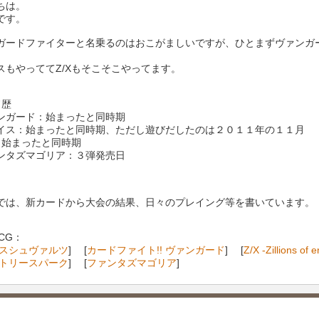
ちは。
です。
ガードファイターと名乗るのはおこがましいですが、ひとまずヴァンガ
スもやっててZ/Xもそこそこやってます。
ド歴
ンガード：始まったと同時期
イス：始まったと同時期、ただし遊びだしたのは２０１１年の１１月
X：始まったと同時期
ンタズマゴリア：３弾発売日
では、新カードから大会の結果、日々のプレイング等を書いています。
CG：
スシュヴァルツ
] [
カードファイト!! ヴァンガード
] [
Z/X -Zillions of
トリースパーク
] [
ファンタズマゴリア
]