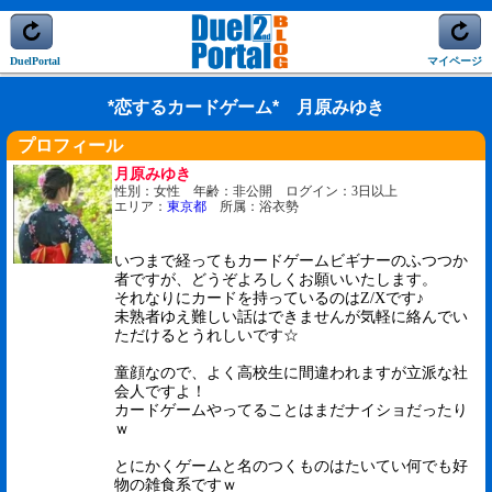
DuelPortal
マイページ
*恋するカードゲーム* 月原みゆき
プロフィール
月原みゆき
性別：女性 年齢：非公開 ログイン：3日以上
エリア：
東京都
所属：浴衣勢
いつまで経ってもカードゲームビギナーのふつつか
者ですが、どうぞよろしくお願いいたします。
それなりにカードを持っているのはZ/Xです♪
未熟者ゆえ難しい話はできませんが気軽に絡んでい
ただけるとうれしいです☆
童顔なので、よく高校生に間違われますが立派な社
会人ですよ！
カードゲームやってることはまだナイショだったり
ｗ
とにかくゲームと名のつくものはたいてい何でも好
物の雑食系ですｗ