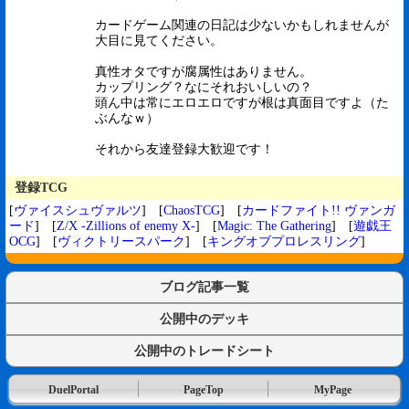
カードゲーム関連の日記は少ないかもしれませんが
大目に見てください。
真性オタですが腐属性はありません。
カップリング？なにそれおいしいの？
頭ん中は常にエロエロですが根は真面目ですよ（た
ぶんなｗ）
それから友達登録大歓迎です！
登録TCG
[
ヴァイスシュヴァルツ
] [
ChaosTCG
] [
カードファイト!! ヴァンガ
ード
] [
Z/X -Zillions of enemy X-
] [
Magic: The Gathering
] [
遊戯王
OCG
] [
ヴィクトリースパーク
] [
キングオブプロレスリング
]
ブログ記事一覧
公開中のデッキ
公開中のトレードシート
DuelPortal
PageTop
MyPage