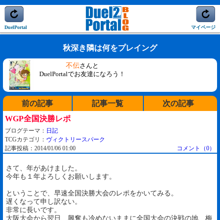
DuelPortal
マイページ
秋深き隣は何をプレイング
不伝
さんと
DuelPortalでお友達になろう！
前の記事
記事一覧
次の記事
WGP全国決勝レポ
ブログテーマ：
日記
TCGカテゴリ：
ヴィクトリースパーク
記事投稿：2014/01/06 01:00
コメント（0）
さて、年があけました。
今年も１年よろしくお願いします。
ということで、早速全国決勝大会のレポをかいてみる。
遅くなって申し訳ない。
非常に長いです。
大阪大会から翌日、興奮も冷めないままに全国大会の決戦の地、梅