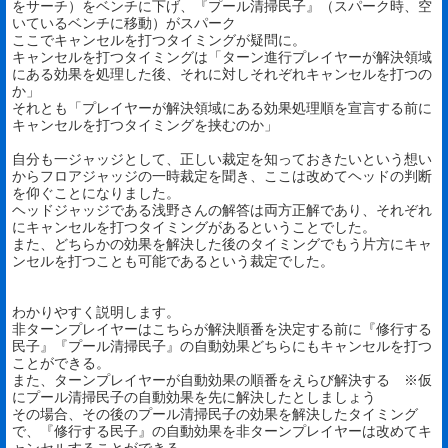
をサーチ）をベンチに下げ、『プール清掃民子』（スパーク時、空
いているベンチに移動）がスパーク
ここでキャンセルを打つタイミングが疑問に。
キャンセルを打つタイミングは「ターン進行プレイヤーが解決領域
にある効果を処理した後、それに対しそれぞれキャンセルを打つの
か」
それとも「プレイヤーが解決領域にある効果処理順を宣言する前に
キャンセルを打つタイミングを挟むのか」
自分も一ジャッジとして、正しい裁定を知っておきたいという想い
からフロアジャッジの一時裁定を聞き、ここは改めてヘッドの判断
を仰ぐことになりました。
ヘッドジャッジである浅野さんの解答は両方正解であり、それぞれ
にキャンセルを打つタイミングがあるということでした。
また、どちらかの効果を解決した後のタイミングでもう片方にキャ
ンセルを打つことも可能であるという裁定でした。
わかりやすく説明します。
非ターンプレイヤーはこちらが解決順番を決定する前に『修行する
民子』『プール清掃民子』の自動効果どちらにもキャンセルを打つ
ことができる。
また、ターンプレイヤーが自動効果の順番をえらび解決する ※仮
にプール清掃民子の自動効果を先に解決したとしましょう
その場合、その後のプール清掃民子の効果を解決したタイミング
で、『修行する民子』の自動効果を非ターンプレイヤーは改めてキ