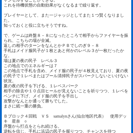
ャンセルすることができる。
これを待機状態の自動効果がなくなるまで繰り返す。
プレイヤーとして、また一ジャッジとしてまた１つ賢くなりまし
た。
知っておくと役に立ちそうですね。
で、ゲームは終盤８－８になったところで相手からファイヤーを振
られ、こちらの場が全滅。
返しの相手のターンをなんとかＰＢでしのぎ９－８
手札はメイド服民子が１枚とあと何かのレベル３が一枚だったか
な。
場は夏の夜の民子 レベル３
この地点でのエネルギーは７
この地点で手札を含め、メイド服の民子が４枚見えており、夏の夜
の民子で１レベまたはプール清掃民子がスパークしないといけない
状況。
夏の夜の民子を下げる、１レベスパーク
相手の除去や１０点目ヒールが見えないことを祈りつつ、１レベを
ベンチに下げ、メイド服の民子を手出し
攻撃がなんとか通って勝ちでした。
まさに紙一重の勝負。
Ｂブロック４回戦 ＶＳ samalynさん(仙台地区代表） 使用デッ
キ 星奈 ○
序盤から打点をとられ続ける。
逆転を信じ、手札に浜辺の民子を握りつつ、チャンスを待つ