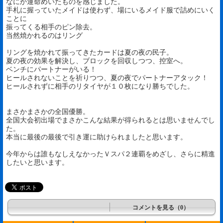
なにか運命めいたものを感じました。
手札に握っていたメイドは使わず、場にいるメイド服で詰めにいく
ことに
振ってくる相手のピン除去。
当然焼かれるのはリング
リングを焼かれて振ってきたカードは夏の夜の民子。
夏の夜の効果を解決し、ブロックを回収しつつ、控室へ。
ベンチにパートナーがいる！
ヒールされないことを祈りつつ、夏の夜でパートナーアタック！
ヒールされずに相手のリタイヤが１０枚になり勝ちでした。
まさかまさかの全国優勝。
全国大会初出場でまさかこんな結果が得られるとは思いませんでし
た。
本当に最後の最後で引き運に助けられましたと思います。
今年からは誰もなしえなかったＶスパ２連覇をめざし、さらに精進
したいと思います。
コメントを見る（0）