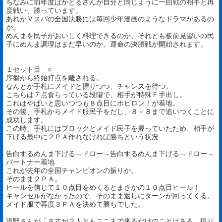
ちなみに前年度はかとるさんが自分と同じように一回戦の相手と再
度戦い、勝っています。
あれかＶスパの全国決勝には毎回少年漫画のようなドラマがあるの
か。
めんまを民子がおいしく料理できるのか、それとも板前見習いの民
子にめんま調理はまだ早いのか。運命の決勝戦が開始されます。
１セット目 ○
序盤から終始打点を離される。
なんとか手札にメイドと握りつつ、チャンスを待つ。
こちらは７点食らっている段階で、相手が特殊Ｆ手出し。
これはやばいと思いつつも８点目にホビロン！が着地。
その後、手札からメイド服民子をだし、８－８まで追いつくことに
成功します。
この時、手札にはブロックとメイド民子を握っていたため、相手が
下げる最中に２ＰＡ作れなければ勝ちという状況
告白するめんま下げる→ドロー→告白するめんま下げる→ドロー→
パートナー着地
これが去年の全国チャンピオンの振りか。
そのまま２ＰＡ。
ヒールを信じて１０点目をめくるとまさかの１０点目ヒール！
キャンセルがなかったので、そのまま返しにターンが回ってくる。
メイド服で再度３ＰＡを決めて勝ちでした。
浅野さんが「さすが２人ともここまで来るだけのことはある。振り