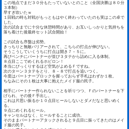
この地点でまだ３０分もたっていないとのこと（全国決勝は８０分
３本制）
早すぎ吹いたｗ
１回戦の時も対戦がもっともはやく終わっていたのも実はこの卓で
した。
次の試合までに十分な休憩時間があり、お互いしっかりと気持ちを
落ち着けた後最終セット試合開始！
この試合も序盤は劣勢。
きっちりと無敵バリアーされて、こちらの打点が伸びない。
そうこうしていくうちに打点は開き７－５に。
再びベンチにパートナーが並び３タテから詰めに入る体制。
８点目ここでめくれるホビロン！
本当にびっくりするほど空気がよめるＦですね。
次のターン３タテをとり、８－８で打点を追いつく。
今度はパートナーブロックを握っておらず手札はわずか１枚。
ちなみにその１枚は大事に抱えたメイド服の民子。
相手にパートナー作られないことを祈りつつ、Ｆのパートナーを下
げられ、その後Ｆ手出し。
これは片思い振るか１０点目ヒールしないとダメだなと思いめく
る。
９点にめくれるヒール。
キャンセルはなく、ヒールすることに成功。
そのままパートナーアタックされると９点目に振ってきたのはメイ
ド服の民子。