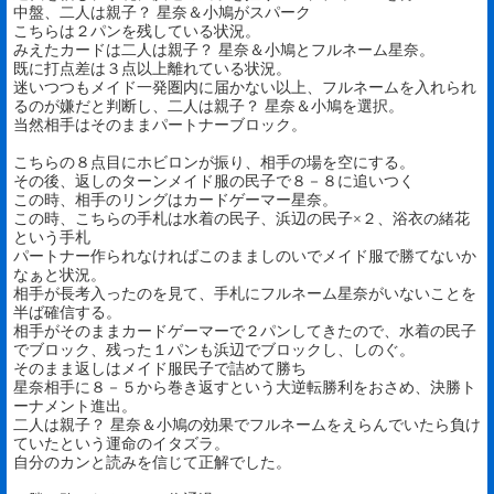
中盤、二人は親子？ 星奈＆小鳩がスパーク
こちらは２パンを残している状況。
みえたカードは二人は親子？ 星奈＆小鳩とフルネーム星奈。
既に打点差は３点以上離れている状況。
迷いつつもメイド一発圏内に届かない以上、フルネームを入れられ
るのが嫌だと判断し、二人は親子？ 星奈＆小鳩を選択。
当然相手はそのままパートナーブロック。
こちらの８点目にホビロンが振り、相手の場を空にする。
その後、返しのターンメイド服の民子で８－８に追いつく
この時、相手のリングはカードゲーマー星奈。
この時、こちらの手札は水着の民子、浜辺の民子×２、浴衣の緒花
という手札
パートナー作られなければこのまましのいでメイド服で勝てないか
なぁと状況。
相手が長考入ったのを見て、手札にフルネーム星奈がいないことを
半ば確信する。
相手がそのままカードゲーマーで２パンしてきたので、水着の民子
でブロック、残った１パンも浜辺でブロックし、しのぐ。
そのまま返しはメイド服民子で詰めて勝ち
星奈相手に８－５から巻き返すという大逆転勝利をおさめ、決勝ト
ーナメント進出。
二人は親子？ 星奈＆小鳩の効果でフルネームをえらんでいたら負け
ていたという運命のイタズラ。
自分のカンと読みを信じて正解でした。