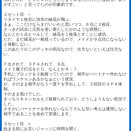
がすごい」と言ってたのが印象的です。
２セット目 ×
リタイヤ１枚目に浴衣の緒花が飛ぶ。
まぁ、ここだけならまだいいかと思いつつ。６点に２枚目。
さっきの試合に元気を使い果たしたかのような状態に。
なんとか１点ヒールして、緒花を１枚落とすことに成功。
ただ、まだ緒花が一枚残っているので、メイドが９点目にならない
と発動しない。
このあたりがこのデッキの弱点なので、仕方ないといえば仕方な
い。
Ｆ出されて、３ＰＡされて、９点。
メイド服で打点をとり、なんとか９－７。
手札にブロックを２枚握っていたので、相手がパートナー作れなけ
ればワンチャンあるかなぁという状況。
が、そのまま相手がもう一度Ｆを手出しして、２回目の３ＰＡ体
制。
そのまま負けでした。
きっちりキャンセルも２枚握られており、どうしようもない状況で
した。
さすがにパートナーを作れないなんてそんな甘い考えは通用しない
相手であることを改めて実感します。
３セット目 ○
始まる前にお互いジャッジに時間を聞く。