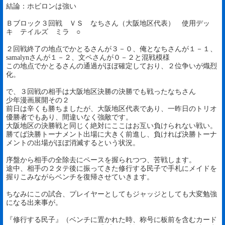
結論：ホビロンは強い
Ｂブロック３回戦 ＶＳ なちさん（大阪地区代表） 使用デッ
キ テイルズ ミラ ○
２回戦終了の地点でかとるさんが３－０、俺となちさんが１－１、
samalynさんが１－２、文ペさんが０－２と混戦模様
この地点でかとるさんの通過がほぼ確定しており、２位争いが熾烈
化。
で、３回戦の相手は大阪地区決勝の決勝でも戦ったなちさん
少年漫画展開その２
前日は辛くも勝ちましたが、大阪地区代表であり、一昨日のトリオ
優勝者でもあり、間違いなく強敵です。
大阪地区の決勝戦と同じく絶対にここはお互い負けられない戦い。
勝てば決勝トーナメント出場に大きく前進し、負ければ決勝トーナ
メントの出場がほぼ消滅するという状況。
序盤から相手の全除去にペースを握られつつ、苦戦します。
途中、相手の２タテ後に振ってきた修行する民子で手札にメイドを
握りこみながらベンチを復帰させていきます。
ちなみにこの試合、プレイヤーとしてもジャッジとしても大変勉強
になる出来事が。
『修行する民子』（ベンチに置かれた時、称号に板前を含むカード