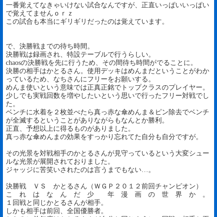
一番覚えてなきゃいけない試合なんですが、正直いっぱいいっぱい
で覚えてませんｏｒｚ
この試合も本当にギリギリだったのは覚えています。
で、決勝戦までの待ち時間。
決勝戦は録画され、特設テーブルで行うらしい。
chaosの決勝戦を先に行うため、その間待ち時間がでることに。
決勝の相手はかとるさん。使用デッキはめんまだということがわか
っているため、なちさんにフリーをお願いする。
めんま使いという意味では正真正銘でトップクラスのプレイヤー。
少しでも実戦回数を増やしたいという思いで行ったフリー対戦でし
た。
ベンチに水着を２枚並べたら真っ赤な傘めんま＆ピン除去でベンチ
が全滅するということがありながらもなんとか勝利。
正直、予想以上に得るものがありました。
真っ赤な傘めんまの効果をすっかり忘れてた自分も自分ですが。
その光景を対戦相手のかとるさんが見守っているという大変シュー
ルな光景が展開されておりました。
ジャッジに苦笑いされたのは言うまでもない…。
決勝戦 ＶＳ かとるさん（ＷＧＰ２０１２前回チャンピオン）
こ れ は な ん だ 少 年 漫 画 の 世 界 か 。
１回戦と同じかとるさんが相手。
しかも相手は前回、全国優勝者。