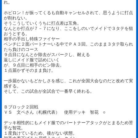
れ。
ホビロン！が振ってくるも自動キャンセルされて、思うように打点
が削れない。
そうこうしていくうちに打点差は互角。
なんとか打点が７－７になり、ここをしのいでメイドで３タテを狙
おうとする。
相手の手出し特殊ファイヤー
ベンチに２面パートナーいる中でＰＡ３回。このまま３タテ取られ
たら負けのコース
９点目になんとか除去がスパークし、耐える
返しにメイド服で詰めにいく
が、９点目に相手のピン除去。
１点届かずそのまま負け。
一歩届かないもどかしさを感じ、これが全国大会なのだと改めて実
感する。
そして、この試合が全試合で一番早く終わる。
Ｂブロック２回戦
ＶＳ 文ペさん（札幌代表） 使用デッキ 智花 ○
デッキ相性的にもメイド服でのパートナーアタックがとまるため苦
手な智花。
１度負けているため、後がない状態。