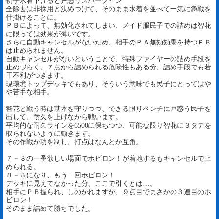
初手水着下げると戸惑うスパークイン
全除去は非採用と決めつけて、そのまま水着を並べて一気に急戦を
仕掛けることに。
ＰＢによって、無効化されてしまい、メイド服民子での詰めは智花
に限っては効果が薄いです。
さらに自動キャンセルがないため、相手のＰＡ無効効果を持つＰＢ
は止められません。
自動キャンセルがないということで、特殊ファイヤーの詰め手段を
止めづらく、７点から詰められる危険性もある分、詰め手段でも若
干不利がつきます。
現環境トップデッキでもあり、そういう意味でも民子にとってはや
や苦手な相手。
智花と戦う時は基本を守りつつ、できる限りベンチに戸惑う民子を
出して、耐久を上げながら戦います。
平均的な耐久ラインを6500に保ちつつ、可能な限り智花に３タテを
取られないように動きます。
その作戦が功を制し、打点はなんとか互角。
７－８の一番欲しい場面でホビロン！が着地するもキャンセルで止
められる。
８－８になり、もう一回ホビロン！
デッキに見えてなかった分、ここで引くとは…。
相手にＰＢ握られ、しのがれますが、９点目でまさかの３連目のホ
ビロン！
そのまま詰めて勝ちでした。