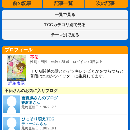
前の記事
記事一覧
次の記事
一覧で見る
TCGカテゴリ別で見る
テーマ別で見る
プロフィール
不伝
性別：男性 年齢：38 歳 ログイン：3日以上
ＴＣＧ関係の話とかデッキレシピとかをつらつらと
普段はmixiかツイッターに生息してます。
詳細表示
不伝さんのお気に入りブログ
蒼夏凛さんのブログ
蒼夏凛 さん
最終更新日：2022.12.5
ひっそり萌えTCG
ディージム さん
最終更新日：2019.10.1