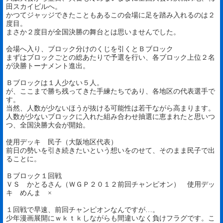
田スカイビルへ。
かつてジャッジできたこともあるこの会場に足を踏み入れるのは２
度目。
まさか２度目が全国決勝の舞台とは思いませんでした。
会場へ入り、ブロック分けのくじを引くとＢブロック
まずはブロックごとの総あたりで予選を行い、各ブロック上位２名
が決勝トーナメント進出。
Ｂブロックは１人少ない５人。
が、ここまで勝ち残ってきた手練たちであり、各地区の代表選手で
す。
当然、人数が少ないほうが抜ける可能性は若干ながら高まります。
人数が少ないブロックに入れた組み合わせ抽選に恵まれたと思いつ
つ、全国決勝大会が開始。
使用デッキ 民子（大阪地区代表）
前日の勢いを引き続きたいという想いをのせて、そのまま民子で出
ることに。
Ｂブロック１回戦
ＶＳ かとるさん（ＷＧＰ２０１２前回チャンピオン） 使用デッ
キ めんま ×
１回戦で早速、前回チャンピオンなんですが…。
少年漫画展開にｗｋｔｋしながらも間違いなく負けフラグです。こ