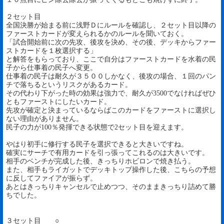
２セット目
全国決勝が始まる前に浅野Ｄにルールを確認し、２セット目以降の
ファーストカードが変えられるかのルールを聞いておく。
「試合開始前に次の先攻、後攻を決め、その後、デッキからファー
ストカードを１枚選択する」
と解答をもらっており、ここで自分はファーストカードを水着の民
子から仕事着の民子へ変更。
仕事着の民子は耐久が３５００しかなく、後攻の場合、１回のパン
チで落ちるというリスクがあるカード。
その代わり下がった時の効果は強力で、耐久が3500でなければぜひ
ともファーストにしたいカード。
先攻が確定と決まっているならばこのカードをファーストに選択し
ない理由がありません。
民子の力が100％発揮できる状態で2セット目を迎えます。
やはり初手に修行する民子を選択できると大きいですね。
確実にサーチで有用カードを引っ張ってこれるのは大きいです。
相手のベンチが完成した後、きっちりホビロンで焼き払う。
また、相手もライガットでデッキトップ操作した後、こちらの予想
に反してファイアが振らず。
あとはきっちりキャンセルで止めつつ、そのままきっちり詰めて勝
ちでした。
３セット目 ○