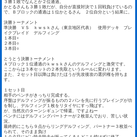
３勝１敗でなんとか２位通過。
かとるさんも３勝１敗だが、自分が直接対決で１回戦負けているの
で、Ｂブロックの通過は１位かとるさん ２位自分という結果に。
決勝トーナメント
準決勝 ＶＳ ｋｗｓｋさん（東京地区代表） 使用デッキ ブレ
イクブレイド デルフィング
１本目×
２本目○
３本目○
とうとう決勝トーナメント
Ａブロック１位通過のｋｗｓｋさんのデルフィングと激突です。
ここからは３本セットの２本先取というルールに変わります。
また、２セット目以降は負けたほうが先攻後攻の選択権を持ちま
す。
１セット目
相手のベンチがきっちり完成する。
序盤はデルフィングが振るものの２パンを先に行うプレイングが功
を制し、デルフィング１枚をリタイヤにすっ飛ばす。
が、当然次のターンシギュンで帰還。ですよねー
ベンチにはデルフィングパートナーが２枚並んでおり、苦しい状
況。
最終的にこちら９点からリングデルフィング、パートナー３枚並べ
られて、そのまま負け
１０点目にピン除去除去が振ってくるもどこも焼けずに終了。