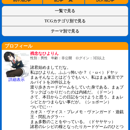
一覧で見る
TCGカテゴリ別で見る
テーマ別で見る
プロフィール
残念なひよりん
性別：男性 年齢：非公開 ログイン：3日以上
諸君始めましてだな。
私はひよりん。ふふっ怖いか？（・ω＜）ドヤッ
まぁそんなことはどうでもいい、私はまぁ東京でア
詳細表示
ルバイトを20件以上を
渡り歩きカードゲームをしていた身である。まぁブ
ラックばっかりだったのは内緒だ。（ドーン）
さて、本日からこの日記をつけようと思う。まぁレ
シピとかつまらない事だが。（ショボーン）
ついでに･･･
カオス・ヴァイス・プレメモ・ヴァンガード・遊戯
王・閃乱カグラ･･･
まぁ多数のことをやっている。（ドヤヤヤッ）
諸君のレシピの糧となったりカードゲームのひとつ