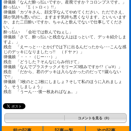
律儀娘「なんだ酔っ払いですか。産廃ですか？コロンブスです。」
酔っ払い 「Σ（＞ロ＜）!!」
律儀娘「カヅキさん、顔文字なんてやめてください。ただでさえ、
隣が気持ち悪いのに、ますます気持ち悪くなります。といいいます
か、また二日酔いですか。ちゃんと飲んでないで仕事してくださ
い。」
酔っ払い 「会社では飲んでねぇし」
律儀娘「さて、酔っ払いと残念な人はほっといて、デッキ紹介しま
すよ。」
残念 「えーっと･･･とかげでは下に出るんだったから･･･こんな感
じのデッキになりましたっ!! （ドヤァ）」
律儀娘「・・・（じー･･･）」
残念 「どうした？そんなにらみ付けて」
律儀娘「なんでプラスチックメモリーズ3積みですか!?（`ω′#）」
残念 「だから、君のデッキは入らなかったのだって!!蹴らない
で!!」
律儀娘「3枚のとこ2枚にしましょ？そして私のほうに入れましょ
う。そうしましょう」
残念 「うーん･･･後一枚あればなぁ。」
コメントを見る（0）
前の記事
記事一覧
次の記事