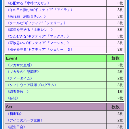
《心配する「水柿ツカサ」》
3枚
《冬の日の贈り物“ギフティア”「アイラ」》
3枚
《呆れ顔「絹島ミチル」》
3枚
《クールな”ギフティア”「シェリー」》
3枚
《課長を見送る「土器レン」》
3枚
《ひたむきな”ギフティア”「マックス」》
3枚
《家族思いの”ギフティア”「マーシャ」》
3枚
《様子を見る”ギフティア”「シェリー」３》
3枚
Event
枚数
《ツカサの直感》
2枚
《ツカサの生態調査》
2枚
《ティータイム》
2枚
《ソフトウェア破壊プログラム》
3枚
《調査失敗！》
1枚
《妄想》
2枚
Set
枚数
《初出勤》
2枚
《アイラのハーブ菜園》
2枚
《誕生日会》
3枚