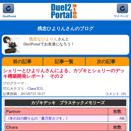
DuelPortal
マイページ
残念ひよりんさんのブログ
残念なひよりん
さんと
DuelPortalでお友達になろう！
前の記事
記事一覧
次の記事
シェリーとひよりんさんによる、カヅキとシェリーのデッ
キ構築開発レポート その２
ブログテーマ：
TCGカテゴリ：
ChaosTCG
記事投稿：2015/07/21 18:27
コメント（0）
カヅキデッキ プラスチックメモリーズ
Partner
枚数
《冬の日の贈りもの「桑乃実カヅキ」》
4枚
Chara
枚数