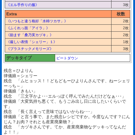
《エル手作りの服》
3枚
Extra
枚数
《いつもと違う格好「水柿ツカサ」》
2枚
《ふくれっ面「アイラ」》
2枚
《励ます「桑乃実カヅキ」》
2枚
《厳しい表情「シェリー」１》
1枚
《プラスチックメモリーズ》
3枚
デッキタイプ
ビートダウン
残念＝ひよりん
律儀娘＝シェリー
残念 「ムヒョッス！！どもどもーひよりんさんです、ねーシェリ
ーっち～」
律儀娘「きもい」
残念 「三文字かよ･･･エルっぽく呼んでみたんだけどなぁ･･･」
律儀娘「大変気持ち悪くて、もうごみ出し日に出したいくらいで
す」
残念 「長く言えって意味ではないからね･･･」
律儀娘「と言う事で、また残念レシピですか。今度なんです？にん
じん？お肉？それとも産業廃棄物？」
残念 「カヅキさんです。てか、産業廃棄物なデッキってなんだ
よ！！」