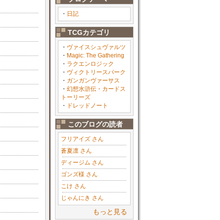
・
日記
TCGカテゴリ
・
ヴァイスシュヴァルツ
・
Magic: The Gathering
・
ラクエンロジック
・
ヴィクトリースパーク
・
ガンガンヴァーサス
・
幻想水滸伝・カードス
トーリーズ
・
ドレッドノート
このブログの読者
フリアイズ さん
蒼夏凛 さん
ディージム さん
ゴンズ様 さん
こけ さん
じゃんにき さん
もっと見る