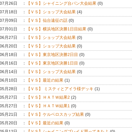
年07月26日
：
【ＶＳ】シャイニング台パン大会結果
(0)
年07月18日
：
【ＶＳ】ショップ大会結果
(4)
年07月09日
：
【ＶＳ】仙台遠征の話
(0)
年07月01日
：
【ＶＳ】横浜地区決勝1日目結果
(0)
年06月27日
：
【ＶＳ】ショップ大会結果
(0)
年06月20日
：
【ＶＳ】ショップ大会結果
(0)
年06月18日
：
【ＶＳ】東京地区決勝2日目
(0)
年06月16日
：
【ＶＳ】東京地区決勝1日目
(0)
年06月14日
：
【ＶＳ】ショップ大会結果
(0)
年06月10日
：
【ＶＳ】最近の結果
(1)
年05月28日
：
【ＶＳ】 ミスティとアイラ様デッキ
(1)
年05月27日
：
【ＶＳ】ＨＡＴＷ結果2
(2)
年05月27日
：
【ＶＳ】ＨＡＴＷ結果1
(0)
年05月21日
：
【ＶＳ】ケルベロスカップ結果
(0)
年05月20日
：
【ＶＳ】最近の結果
(0)
年05月12日
：
【ＶＳ】シャイニングブレイド買ってきたよ
(0)