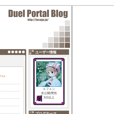
ユーザー情報
>>
エフェン
非公開/男性
3日以上
ブログテーマ