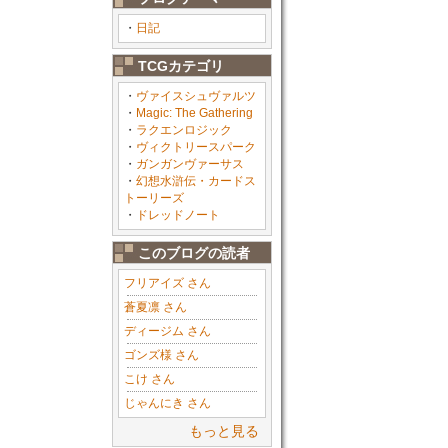
・
日記
TCGカテゴリ
・
ヴァイスシュヴァルツ
・
Magic: The Gathering
・
ラクエンロジック
・
ヴィクトリースパーク
・
ガンガンヴァーサス
・
幻想水滸伝・カードス
トーリーズ
・
ドレッドノート
このブログの読者
フリアイズ さん
蒼夏凛 さん
ディージム さん
ゴンズ様 さん
こけ さん
じゃんにき さん
もっと見る