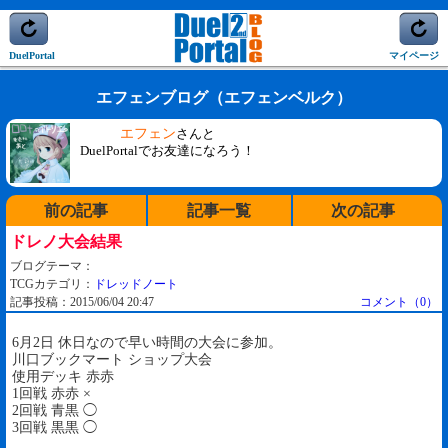
DuelPortal
マイページ
エフェンブログ（エフェンベルク）
エフェン
さんと
DuelPortalでお友達になろう！
前の記事
記事一覧
次の記事
ドレノ大会結果
ブログテーマ：
TCGカテゴリ：
ドレッドノート
記事投稿：2015/06/04 20:47
コメント（0）
6月2日 休日なので早い時間の大会に参加。
川口ブックマート ショップ大会
使用デッキ 赤赤
1回戦 赤赤 ×
2回戦 青黒 ◯
3回戦 黒黒 ◯