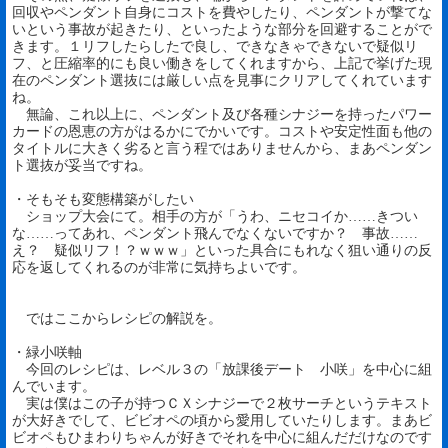
回収やペンダント自身にコストを費やしたり、ペンダントが撃てな
いという事故が起きたり、といったような部分を回避することがで
きます。１リフしたらしたで良し、できなきゃできないで疑似リ
フ、と圧縮率的にも良い働きをしてくれますから、上記で挙げた現
在のペンダント選抜には厳しい点を見事にクリアしてくれています
ね。
無論、これ以上に、ペンダント及び各種シナジーを持ったパワー
カードの恩恵の方がはるかにでかいです。コストや安定性面も他の
タイトルに大きく劣ると言う程ではありませんから、まあペンダン
ト選抜が妥当ですね。
・そもそも変態構築がしたい
ショップ大会にて。相手の方が「うわ、ニセコイか……きつい
な……ってあれ、ペンダント飛んでなくないですか？ 事故……
え？ 疑似リフ！？ｗｗｗ」といった具合にもれなく狙い通りの反
応を返してくれるのが非常に気持ちよいです。
ではここからレシピの解説を。
・緑小咲軸
今回のレシピは、レベル３の「放課後デート 小咲」を中心に組
んでいます。
実は僕はこの子が持つＣＸシナジーで２枚サーチというテキスト
が大好きでして、ビビオペの頃から愛用していたりします。まあビ
ビオペもひまわりちゃんが好きでそれを中心に組んだだけなのです