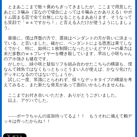
とまあここまで散々褒めちぎってきましたが、ここまで用意した
あとに３噛み（宝なので場合によっては６噛みとかありえる）やボ
トム固まる芸で全て台無しになることもまああります。そうなって
も笑顔で「ｗｓですから！」と言える人だけが使うようにしましょ
う。
最後に。僕は序盤の方で、選抜はペンダントの方が良いに決まっ
ている、と言いました。確かに、ペンダントによる恩恵は果てしな
くでかく、特に、如何に１枚制限になったといえどマリーの暴力は
未だ多数のｗｓプレイヤーを轢き殺しています。早出し小咲ちゃん
のアホ強さも健在です。
がしかし、緑小咲と疑似リフを組み合わせたこちらの構築も、僕
なんて雑魚ではなくもっともっとうまい人が使えば、かなり化けた
デッキになるのではないでしょうか。
試しに一度、常識にとらわれず、様々なデッキタイプの構築を考
えてみると、また新たな発見があって面白いかもしれませんね。
ここまでお付き合いいただき、ありがとうございました。
以上、アゲハでした。
――ポーラちゃんの追加待ってるよ！！ もうそれに備えて鶫デ
ッキは作ったからね！！