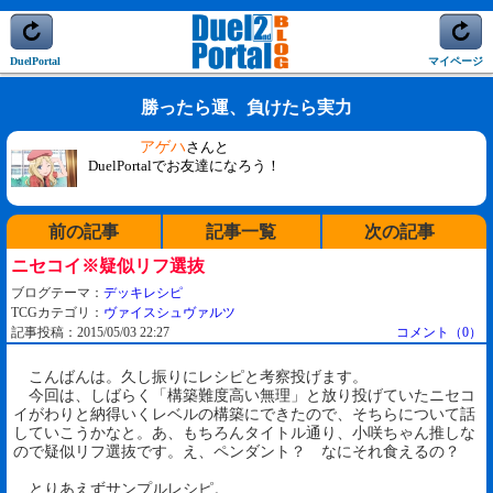
DuelPortal
マイページ
勝ったら運、負けたら実力
アゲハ
さんと
DuelPortalでお友達になろう！
前の記事
記事一覧
次の記事
ニセコイ※疑似リフ選抜
ブログテーマ：
デッキレシピ
TCGカテゴリ：
ヴァイスシュヴァルツ
記事投稿：2015/05/03 22:27
コメント（0）
こんばんは。久し振りにレシピと考察投げます。
今回は、しばらく「構築難度高い無理」と放り投げていたニセコ
イがわりと納得いくレベルの構築にできたので、そちらについて話
していこうかなと。あ、もちろんタイトル通り、小咲ちゃん推しな
ので疑似リフ選抜です。え、ペンダント？ なにそれ食えるの？
とりあえずサンプルレシピ。