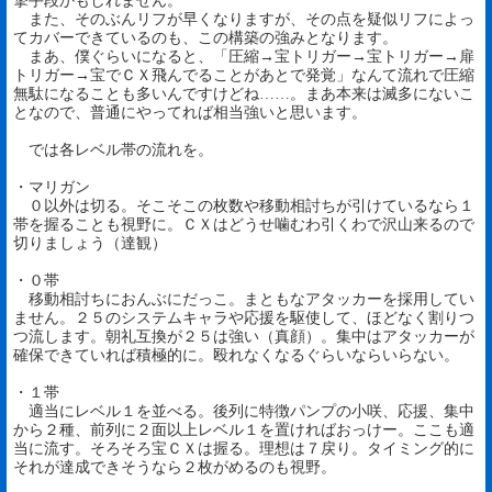
撃手段かもしれません。
また、そのぶんリフが早くなりますが、その点を疑似リフによっ
てカバーできているのも、この構築の強みとなります。
まあ、僕ぐらいになると、「圧縮→宝トリガー→宝トリガー→扉
トリガー→宝でＣＸ飛んでることがあとで発覚」なんて流れで圧縮
無駄になることも多いんですけどね……。まあ本来は滅多にないこ
となので、普通にやってれば相当強いと思います。
では各レベル帯の流れを。
・マリガン
０以外は切る。そこそこの枚数や移動相討ちが引けているなら１
帯を握ることも視野に。ＣＸはどうせ噛むわ引くわで沢山来るので
切りましょう（達観）
・０帯
移動相討ちにおんぶにだっこ。まともなアタッカーを採用してい
ません。２５のシステムキャラや応援を駆使して、ほどなく割りつ
つ流します。朝礼互換が２５は強い（真顔）。集中はアタッカーが
確保できていれば積極的に。殴れなくなるぐらいならいらない。
・１帯
適当にレベル１を並べる。後列に特徴パンプの小咲、応援、集中
から２種、前列に２面以上レベル１を置ければおっけー。ここも適
当に流す。そろそろ宝ＣＸは握る。理想は７戻り。タイミング的に
それが達成できそうなら２枚がめるのも視野。