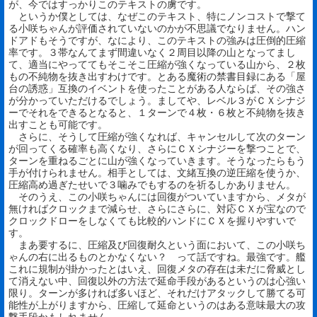
が、今ではすっかりこのテキストの虜です。
というか僕としては、なぜこのテキスト、特にノンコストで撃て
る小咲ちゃんが評価されていないのかが不思議でなりません。ハン
ドアドもそうですが、なにより、このテキストの強みは圧倒的圧縮
率です。３帯なんてまず間違いなく２周目以降の山となってまし
て、適当にやっててもそこそこ圧縮が強くなっている山から、２枚
もの不純物を抜き出すわけです。とある魔術の禁書目録にある「屋
台の誘惑」互換のイベントを使ったことがある人ならば、その強さ
が分かっていただけるでしょう。ましてや、レベル３がＣＸシナジ
ーでそれをできるとなると、１ターンで４枚・６枚と不純物を抜き
出すことも可能です。
さらに、そうして圧縮が強くなれば、キャンセルして次のターン
が回ってくる確率も高くなり、さらにＣＸシナジーを撃つことで、
ターンを重ねるごとに山が強くなっていきます。そうなったらもう
手が付けられません。相手としては、文緒互換の逆圧縮を使うか、
圧縮高め過ぎたせいで３噛みでもするのを祈るしかありません。
そのうえ、この小咲ちゃんには回復がついていますから、メタが
無ければクロックまで減らせ、さらにさらに、対応ＣＸが宝なので
クロックドローをしなくても比較的ハンドにＣＸを握りやすいで
す。
まあ要するに、圧縮及び回復耐久という面において、この小咲ち
ゃんの右に出るものとかなくない？ って話ですね。最強です。艦
これに規制が掛かったとはいえ、回復メタの存在は未だに脅威とし
て消えない中、回復以外の方法で延命手段があるというのは心強い
限り。ターンが多ければ多いほど、それだけアタックして勝てる可
能性が上がりますから、圧縮して延命というのはある意味最大の攻