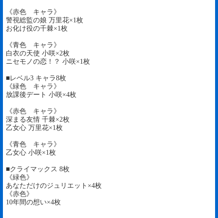
《赤色 キャラ》
警視総監の娘 万里花×1枚
お化け役の千棘×1枚
《青色 キャラ》
白衣の天使 小咲×2枚
ニセモノの恋！？ 小咲×1枚
■レベル3 キャラ8枚
《緑色 キャラ》
放課後デート 小咲×4枚
《赤色 キャラ》
深まる友情 千棘×2枚
乙女心 万里花×1枚
《青色 キャラ》
乙女心 小咲×1枚
■クライマックス 8枚
《緑色》
あなただけのジュリエット×4枚
《赤色》
10年間の想い×4枚