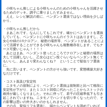
小咲ちゃん推しによる小咲ちゃんのための小咲ちゃんを活躍させ
るためのデッキ。調子に乗りましたすみません。
ええ、レシピ解説の前に、ペンダント選抜ではない理由を少しば
かり。
・小咲ちゃん推しだから
まあこれです。なんにしてもこれです。確かにペンダントを選抜
していても、ペンダントに小咲ちゃんのイラストはありますし、乙
女心や緑の1/0クロアン、秘密の場所等、ペンダントがあることによ
って活躍することができる小咲ちゃんも複数種存在します。でもナ
ース可愛いじゃん！！！！
あとはまあ、ペンダント使ったところでクロアンと秘密の場所は
大して活躍しないし、乙女心はピン投ぐらいならペンダント無くて
もいいし、あんまり変わんなくね？ ということで疑似リフ選抜
に。
先に言います。ペンダントの方がそら強いです。変態構築大好き
なだけです。
・コスト面及び安定性
ニタモノの規制により、ペンダント選抜は規制前と比べて格段に
安定性が下がり、また１コスト回収に代わったことからストックの
維持が厳しくなりました。それに伴って、若干の圧縮率低下も引き
起こされていますね。ニタモノでハンドを切り辛くなったので、そ
の影響は思いの外大きいのかもしれません。
その点、疑似リフを選抜し、端からペンダントを諦めていれば、