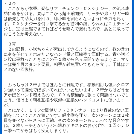
・２帯
ここからが本番。疑似リフ→チェンジ→ＣＸシナジー、の流れ成
功に命をかける。要はここから超圧縮開始。サーチや扉トリガー時
は優先して助太刀を回収、緑小咲を割られないように全力を尽く
す。ＣＸシナジーを何回撃てるかが勝利の鍵。やれれば２面チェン
ジも。宝は圧縮できてればどうせ噛んで握れるので、あとに取って
おこうとか考えない。
・３帯
２の延長。小咲ちゃんが素出しできるようになるので、数の暴力
に身を任せてアホみたいなハンド量と圧縮率で圧倒する。青小咲ピ
ン投は事故ったときにこの子１枚から色々展開できるように。マリ
ーは完全再スタンド要員。相手が雑魚置いてきたら食う。千棘はデ
メのない回復枠。
ぶっちゃけ２帯まではほんとに雑魚です。移動相討ち強いクロア
ン強いって脳死でほざいてればいいと思います。２帯からはどうせ
アホほどハンド増えるので、ＣＸも積極的に張って問題はないでし
ょう。僕はよく朝礼互換や収録中互換のハンドコストに使います
が。
とにかく、１リフor疑似リフ→ＣＸシナジーにより容赦のない圧
縮をしていくことが狙いです。緑小咲を守り、次のターンには２枚
目を並べながらさらに圧縮、その次のターンも……ってな具合です
ね。２枚サーチとかいうぶっ壊れテキストのおかげで、１回シナジ
ー撃ってからはもう安定しまくり。