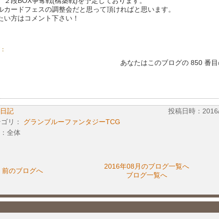
】２段BOX争奪戦(構築戦)を予定しております。
ルカードフェスの調整会だと思って頂ければと思います。
たい方はコメント下さい！
：
あなたはこのブログの 850 番
日記
投稿日時：2016/08
テゴリ：
グランブルーファンタジーTCG
：全体
2016年08月のブログ一覧へ
前のブログへ
ブログ一覧へ