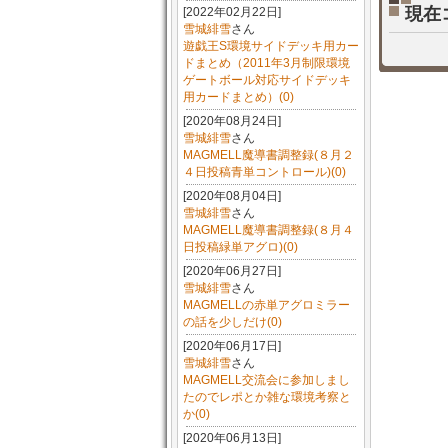
現在
[2022年02月22日]
雪城緋雪
さん
遊戯王S環境サイドデッキ用カー
ドまとめ（2011年3月制限環境
ゲートボール対応サイドデッキ
用カードまとめ）(0)
[2020年08月24日]
雪城緋雪
さん
MAGMELL魔導書調整録(８月２
４日投稿青単コントロール)(0)
[2020年08月04日]
雪城緋雪
さん
MAGMELL魔導書調整録(８月４
日投稿緑単アグロ)(0)
[2020年06月27日]
雪城緋雪
さん
MAGMELLの赤単アグロミラー
の話を少しだけ(0)
[2020年06月17日]
雪城緋雪
さん
MAGMELL交流会に参加しまし
たのでレポとか雑な環境考察と
か(0)
[2020年06月13日]