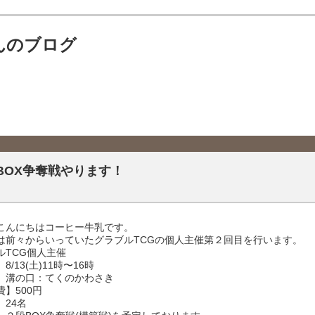
んのブログ
BOX争奪戦やります！
こんにちはコーヒー牛乳です。
は前々からいっていたグラブルTCGの個人主催第２回目を行います。
ルTCG個人主催
8/13(土)11時〜16時
】溝の口：てくのかわさき
】500円
】24名