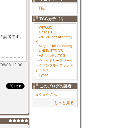
・
日記
TCGカテゴリ
・
WIXOSS
・
ChaosTCG
目の読者です。
・
Z/X -Zillions of enemy
X-
・
Magic: The Gathering
・
UNLIMITED VS
・
VS.システムTCG
・
ヴィクトリースパーク
/08 12:06
・
グランブルーファンタ
ジーTCG
・
Lycee
このブログの読者
まやまや さん
もっと見る