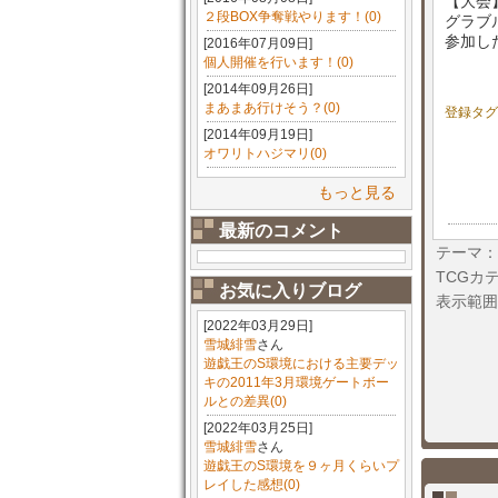
【大会
２段BOX争奪戦やります！(0)
グラブ
参加し
[2016年07月09日]
個人開催を行います！(0)
[2014年09月26日]
まあまあ行けそう？(0)
登録タグ
[2014年09月19日]
オワリトハジマリ(0)
もっと見る
最新のコメント
テーマ：
TCGカ
お気に入りブログ
表示範囲
[2022年03月29日]
雪城緋雪
さん
遊戯王のS環境における主要デッ
キの2011年3月環境ゲートボー
ルとの差異(0)
[2022年03月25日]
雪城緋雪
さん
遊戯王のS環境を９ヶ月くらいプ
レイした感想(0)