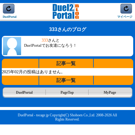
DuelPortal
マイページ
333さんのブログ
333
さんと
DuelPortalでお友達になろう！
記事一覧
2025年02月の投稿はありません。
記事一覧
DuelPortal
PageTop
MyPage
DuelPortal - tocage.jp Copyright(C) Shohoen Co.,Ltd. 2008-2026 All
Rights Reserved.