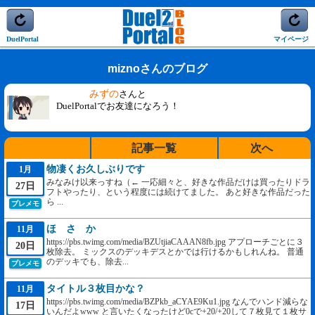
DuelPortal
マイページ
miznoさんのブログ
みずの
さんと
DuelPortalでお友達になろう！
記事一覧
次へ
物凄くお久しぶりです
1月
みなみけ以来っすね（← 一応細々と、好きな作品だけは買ったりドラ
27日
フトやったり、という程度には続けてました。 あと好きな作品だった
ら ...
プレメモ
ほ さ か
11月
https://pbs.twimg.com/media/BZUtjiaCAAAN8fb.jpg アプローチごとに３
20日
枚除去。 ミックスのデッキデスとかでは行けるかもしれんね。 普通
のデッキでも、除去...
プレメモ
タイトル３枚目かな？
11月
https://pbs.twimg.com/media/BZPkb_aCYAE9Ku1.jpg なんでハンド減らな
17日
いんだよwww と言いたくなったけど0cで+20/+20して７枚見て１枚サ