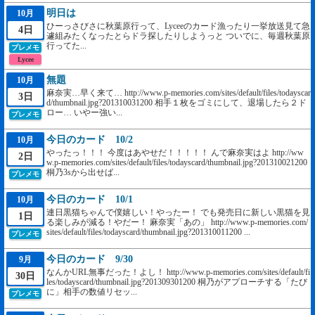
明日は
10月
ひーっさびさに秋葉原行って、Lyceeのカード漁ったり一挙放送見て急
4日
遽組みたくなったとらドラ探したりしようっと ついでに、毎週秋葉原
行ってた...
プレメモ
Lycee
無題
10月
麻奈実…早く来て… http://www.p-memories.com/sites/default/files/todayscar
3日
d/thumbnail.jpg?201310031200 相手１枚をゴミにして、退場したら２ド
ロー… いやー強い...
プレメモ
今日のカード 10/2
10月
やったっ！！！ 今度はあやせだ！！！！！ んで麻奈実はよ http://ww
2日
w.p-memories.com/sites/default/files/todayscard/thumbnail.jpg?201310021200
桐乃3sから出せば...
プレメモ
今日のカード 10/1
10月
連日黒猫ちゃんで僕嬉しい！やったー！ でも発売日に新しい黒猫を見
1日
る楽しみが減る！やだー！ 麻奈実「あの」 http://www.p-memories.com/
sites/default/files/todayscard/thumbnail.jpg?201310011200 ...
プレメモ
今日のカード 9/30
9月
なんかURL無事だった！よし！ http://www.p-memories.com/sites/default/fi
30日
les/todayscard/thumbnail.jpg?201309301200 桐乃がアプローチする「たび
に」相手の数値リセッ...
プレメモ