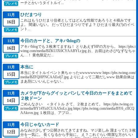
ーチとかいうタイトルイ...
プレメモ
ひだまつり
11月
これはもうひだまり信者としてはどんな性能であろうと４積みです
16日
よ。 間違いない。 だってひだまつりですよ？ ひだまり最大(?)のイベ
ント...
プレメモ
今日のカードと、アキバblogの
11月
アキバblogでも３枚来てますね！ とりあえずHPの方から。 https://pbs.t
16日
wimg.com/media/BZKUIX0CYAABYLr.jpg お、お前はわさびなずなちゃ
ん…！ 黄色限定だ...
プレメモ
本当に
11月
本当にタイトルイベント来ちゃったwwwwwwww https://pbs.twimg.com/
15日
media/BZFQHPNCAAEofj7.jpg よりによって二期だしwww 効果自体は
まあ別にいいんじゃない...
プレメモ
カメラが下からグイッとパンして今日のカードをまとめて
11月
２枚ドーン
14日
ごめんなさい ＜タイトル さて、２枚まとめて。 https://pbs.twimg.co
m/media/BY14Ya1CUAASoLs.jpg https://pbs.twimg.com/media/BY6_cfICQ
プレメモ
AAksvn.jpg １枚目は、アプロ...
今日じゃないカード
11月
みなみけ少しずつ公開されてきてますね。マジ楽しみ 溜まってた３枚
12日
分を一気に。 長くなるから手短に。 え？これぐらい簡潔な方がいい