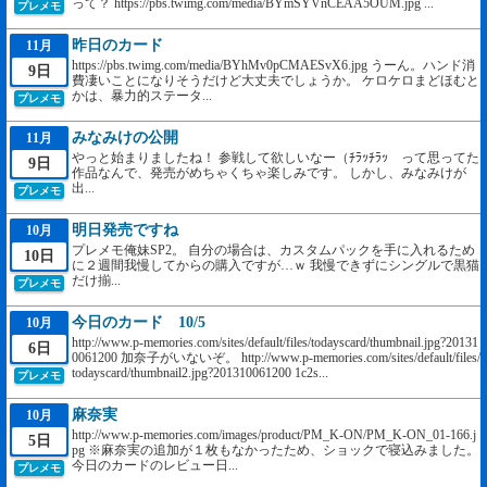
って？ https://pbs.twimg.com/media/BYmSYVnCEAA5OUM.jpg ...
プレメモ
昨日のカード
11月
https://pbs.twimg.com/media/BYhMv0pCMAESvX6.jpg うーん。ハンド消
9日
費凄いことになりそうだけど大丈夫でしょうか。 ケロケロまどほむと
かは、暴力的ステータ...
プレメモ
みなみけの公開
11月
やっと始まりましたね！ 参戦して欲しいなー（ﾁﾗｯﾁﾗｯ って思ってた
9日
作品なんで、発売がめちゃくちゃ楽しみです。 しかし、みなみけが
出...
プレメモ
明日発売ですね
10月
プレメモ俺妹SP2。 自分の場合は、カスタムパックを手に入れるため
10日
に２週間我慢してからの購入ですが…ｗ 我慢できずにシングルで黒猫
だけ揃...
プレメモ
今日のカード 10/5
10月
http://www.p-memories.com/sites/default/files/todayscard/thumbnail.jpg?20131
6日
0061200 加奈子がいないぞ。 http://www.p-memories.com/sites/default/files/
todayscard/thumbnail2.jpg?201310061200 1c2s...
プレメモ
麻奈実
10月
http://www.p-memories.com/images/product/PM_K-ON/PM_K-ON_01-166.j
5日
pg ※麻奈実の追加が１枚もなかったため、ショックで寝込みました。
今日のカードのレビュー日...
プレメモ