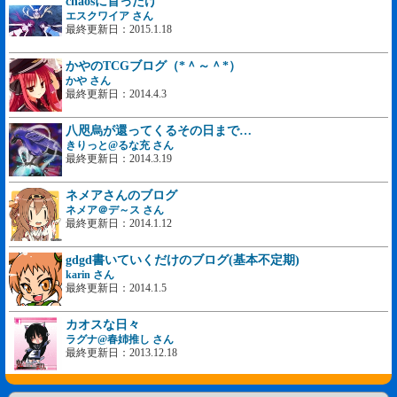
chaosに首ったけ
エスクワイア さん
最終更新日：2015.1.18
かやのTCGブログ（*＾～＾*）ゝ
かや さん
最終更新日：2014.4.3
八咫烏が還ってくるその日まで…
きりっと@るな充 さん
最終更新日：2014.3.19
ネメアさんのブログ
ネメア＠デ～ス さん
最終更新日：2014.1.12
gdgd書いていくだけのブログ(基本不定期)
karin さん
最終更新日：2014.1.5
カオスな日々
ラグナ@春姉推し さん
最終更新日：2013.12.18