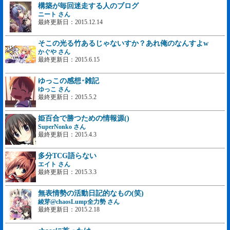
構築が毎回迷走する人のブログ
ニート さん
最終更新日：2015.12.14
そこの光る竹あるじゃないすか？あれ俺のなんすよw
かぐや さん
最終更新日：2015.6.15
ゆっこの感想･雑記
ゆっこ さん
最終更新日：2015.5.2
姫百合で勝つための情報源()
SuperNonko さん
最終更新日：2015.4.3
多分TCG語らない
エイト さん
最終更新日：2015.3.3
無表情勢の活動日記的なもの(笑)
綾芽@chaosLump全力勢 さん
最終更新日：2015.2.18