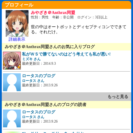
プロフィール
みやざき＠Anthrax同盟
性別：男性 年齢：非公開 ログイン：3日以上
世の中はオートボットとディセプティコンでできて
る。それだけ。
詳細表示
みやざき＠Anthrax同盟さんのお気に入りブログ
私がＷＳで勝てないのはどう考えても私が悪い!
ミズキ さん
最終更新日：2014.9.3
ロータスのブログ
ロータス さん
最終更新日：2013.9.26
もっと見る
みやざき＠Anthrax同盟さんのブログの読者
ロータスのブログ
ロータス さん
最終更新日：2013.9.26