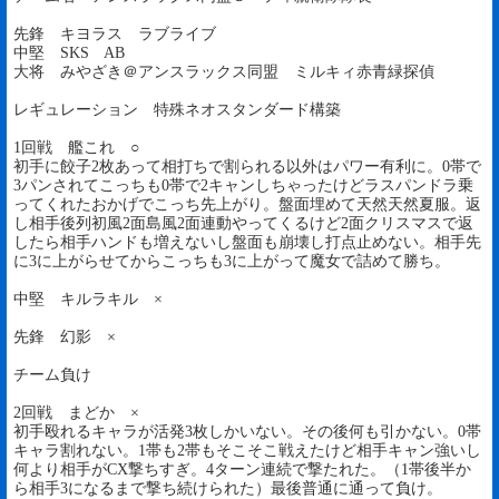
先鋒 キヨラス ラブライブ
中堅 SKS AB
大将 みやざき＠アンスラックス同盟 ミルキィ赤青緑探偵
レギュレーション 特殊ネオスタンダード構築
1回戦 艦これ ○
初手に餃子2枚あって相打ちで割られる以外はパワー有利に。0帯で
3パンされてこっちも0帯で2キャンしちゃったけどラスパンドラ乗
ってくれたおかげでこっち先上がり。盤面埋めて天然天然夏服。返
し相手後列初風2面島風2面連動やってくるけど2面クリスマスで返
したら相手ハンドも増えないし盤面も崩壊し打点止めない。相手先
に3に上がらせてからこっちも3に上がって魔女で詰めて勝ち。
中堅 キルラキル ×
先鋒 幻影 ×
チーム負け
2回戦 まどか ×
初手殴れるキャラが活発3枚しかいない。その後何も引かない。0帯
キャラ割れない。1帯も2帯もそこそこ戦えたけど相手キャン強いし
何より相手がCX撃ちすぎ。4ターン連続で撃たれた。（1帯後半か
ら相手3になるまで撃ち続けられた）最後普通に通って負け。