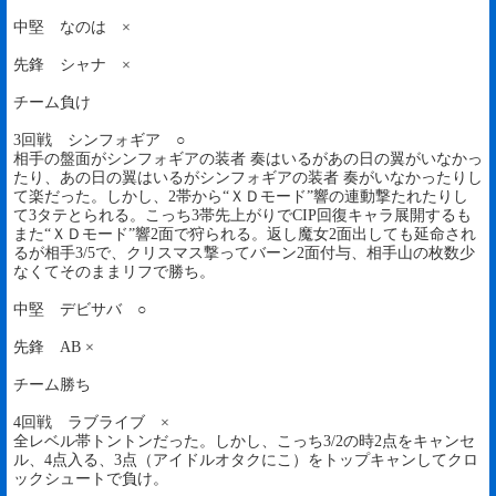
中堅 なのは ×
先鋒 シャナ ×
チーム負け
3回戦 シンフォギア ○
相手の盤面がシンフォギアの装者 奏はいるがあの日の翼がいなかっ
たり、あの日の翼はいるがシンフォギアの装者 奏がいなかったりし
て楽だった。しかし、2帯から“ＸＤモード”響の連動撃たれたりし
て3タテとられる。こっち3帯先上がりでCIP回復キャラ展開するも
また“ＸＤモード”響2面で狩られる。返し魔女2面出しても延命され
るが相手3/5で、クリスマス撃ってバーン2面付与、相手山の枚数少
なくてそのままリフで勝ち。
中堅 デビサバ ○
先鋒 AB ×
チーム勝ち
4回戦 ラブライブ ×
全レベル帯トントンだった。しかし、こっち3/2の時2点をキャンセ
ル、4点入る、3点（アイドルオタクにこ）をトップキャンしてクロ
ックシュートで負け。