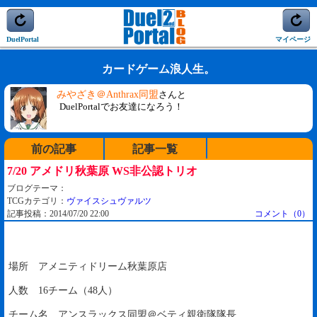
DuelPortal
マイページ
カードゲーム浪人生。
みやざき＠Anthrax同盟
さんと
DuelPortalでお友達になろう！
前の記事
記事一覧
7/20 アメドリ秋葉原 WS非公認トリオ
ブログテーマ：
TCGカテゴリ：
ヴァイスシュヴァルツ
記事投稿：2014/07/20 22:00
コメント（0）
場所 アメニティドリーム秋葉原店
人数 16チーム（48人）
チーム名 アンスラックス同盟＠ベティ親衛隊隊長