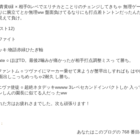
 青黄t緑 × 相手0レベでエリチカとことりのチェンジしてきちゃ 無理ゲー
りに腕立てとか無理ww 盤面負けてるなりにも打点差トントンだったんだ
6見えて負け。
ベスト12)
ファイト
ッキ:物語赤緑ひたぎ軸
fate ○ ほぼTD。最後2噛みが痛かったが相手打点調整ミスっ て勝ち。
 ファントム ○ ツヴァイにマーカー乗せて来ようが蟹早出しすればも は
2面出しこっちめっちゃ2耐久 し勝ち。
 エヴァ使徒 ○ 超絶ネタデッキwwww 3レベセカンドインパクトしか 入っ
レしんの園長に似てる人だっ たww
れた方はお疲れさまでした。次も頑張ります！
：
あなたはこのブログの 768 番