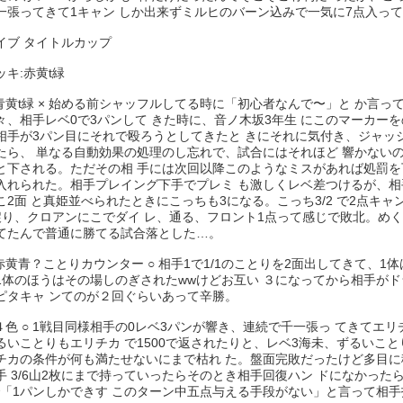
一張ってきて1キャン しか出来ずミルヒのバーン込みで一気に7点入って
イブ タイトルカップ
キ:赤黄t緑
 青黄t緑 × 始める前シャッフルしてる時に「初心者なんで〜」と か言っ
々、相手レベ0で3パンして きた時に、音ノ木坂3年生 にこのマーカーを
相手が3パン目にそれで殴ろうとしてきたと きにそれに気付き、ジャッ
たら、 単なる自動効果の処理のし忘れで、試合にはそれほど 響かない
と下される。ただその相 手には次回以降このようなミスがあれば処罰を
入れられた。相手プレイング下手でプレミ も激しくレベ差つけるが、相
こ2面 と真姫並べられたときにこっちも3になる。こっち3/2 で2点キャ
戻り、クロアンにこでダイ レ、通る、フロント1点って感じで敗北。めく
てたんで普通に勝てる試合落とした…。
 赤黄青？ことりカウンター ○ 相手1で1/1のことりを2面出してきて、1
1体のほうはその場しのぎされたwwけどお互い ３になってから相手がド
ピタキャ ンてのが２回ぐらいあって辛勝。
 ４色 ○ 1戦目同様相手の0レベ3パンが響き、連続で千一張っ てきてエ
るいことりもエリチカ で1500で返されたりと、レベ3海未、ずるいこと
チカの条件が何も満たせないにまで枯れ た。盤面完敗だったけど多目に
手 3/6山2枚にまで持っていったらそのとき相手回復ハン ドになかった
2で「1パンしかできす このターン中五点与える手段がない」と言って相手