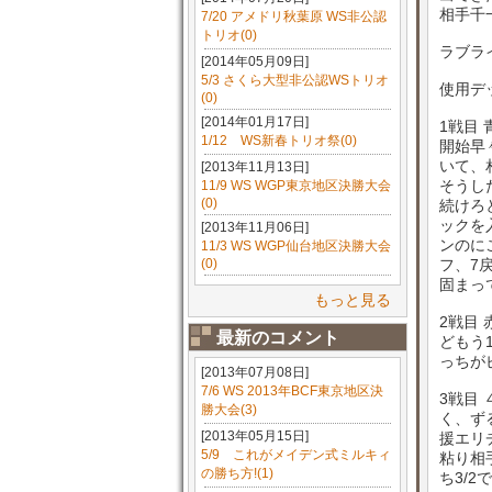
相手千
7/20 アメドリ秋葉原 WS非公認
トリオ(0)
ラブラ
[2014年05月09日]
5/3 さくら大型非公認WSトリオ
使用デッ
(0)
[2014年01月17日]
1戦目
1/12 WS新春トリオ祭(0)
開始早
いて、
[2013年11月13日]
そうし
11/9 WS WGP東京地区決勝大会
(0)
続けろ
ックを
[2013年11月06日]
ンのに
11/3 WS WGP仙台地区決勝大会
(0)
フ、7
固まっ
もっと見る
2戦目
最新のコメント
どもう
っちが
[2013年07月08日]
7/6 WS 2013年BCF東京地区決
3戦目
勝大会(3)
く、ず
[2013年05月15日]
援エリ
5/9 これがメイデン式ミルキィ
粘り相
の勝ち方!(1)
ち3/