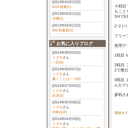
[2013年04月23日]
４戦目
4/18 秋葉(1)
もこと
[2013年04月15日]
3/4で
日曜(1)
[2013年04月12日]
2ｰ2 (
WS 秋葉原(2)
フリー
お気に入りブログ
使用デ
[2014年09月03日]
1戦目 
ミズキ
さん
一応(0)
2戦目
[2014年08月07日]
2で蟹
ミズキ
さん
書くことは一つ(0)
3戦目
んかク
[2014年07月04日]
ミズキ
さん
参戦さ
近況(3)
[2014年05月08日]
ミズキ
さん
分岐点(0)
登録タグ
[2014年04月19日]
ミズキ
さん