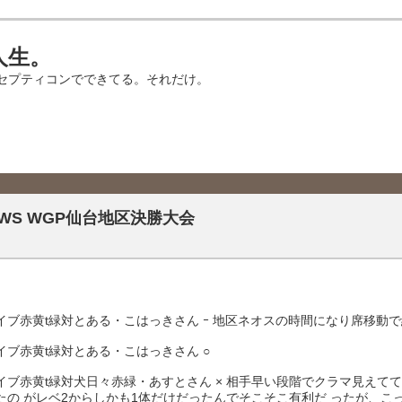
人生。
セプティコンでできてる。それだけ。
3 WS WGP仙台地区決勝大会
イブ赤黄t緑対とある・こはっきさん ｰ 地区ネオスの時間になり席移動
イブ赤黄t緑対とある・こはっきさん ○
イブ赤黄t緑対犬日々赤緑・あすとさん × 相手早い段階でクラマ見えて
たの がレベ2からしかも1体だけだったんでそこそこ有利だ ったが、こっ