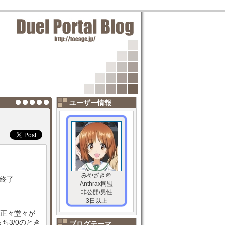
ユーザー情報
みやざき＠
で終了
Anthrax同盟
非公開/男性
3日以上
て正々堂々が
ち3/0のとき
ブログテーマ