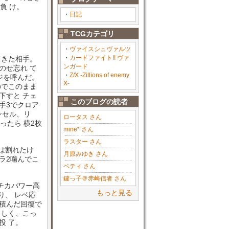
負 け。
・
日記
TCGカテゴリ
・
ヴァイスシュヴァルツ
・
カードファイト!! ヴァ
てきた相手。
ンガード
のせ忘れ て
・
Z/X -Zillions of enemy
ジを呼んだ。
X-
のでこのまま
下すと チェ
このブログの読者
手3でクロア
ンセル、リ
ロータス さん
ったら 横2枚
mine* さん
ラスター さん
体は割れたけ
月原みゆき さん
ラ2噛んでこ
ベティ さん
鍵っ子＠赤崎信者 さん
リチカパワー高
もっと見る
り、 レベ応
積んだ回復で
らしく、こっ
投 了。