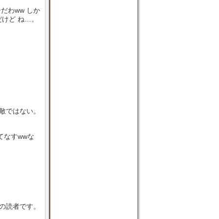
だわww しか
けど ね…。
や敵ではない。
てなすwwな
目の読者です。