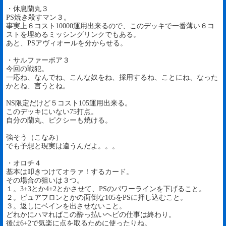
・休息蘭丸３
PS焼き殺すマン３。
事実上６コスト10000運用出来るので、このデッキで一番薄い６コ
ストを埋めるミッシングリンクでもある。
あと、PSアヴィオールを分からせる。
・サルファーボア３
今回の戦犯。
一応ね、なんでね、こんな奴をね、採用するね、ことにね、なった
かとね、言うとね。
NS限定だけど５コスト105運用出来る。
このデッキにいない75打点。
自分の蘭丸、ピクシーも焼ける。
強そう（こなみ）
でも予想と現実は違うんだよ。。。
・オロチ４
基本は叩きつけてオラァ！するカード。
その場合の狙いは３つ。
１。3+3とか4+2とかさせて、PSのパワーラインを下げること。
２。ピュアフロンとかの面倒な105をPSに押し込むこと。
３。返しにベインを出させないこと。
どれかにハマればこの酔っ払いヘビの仕事は終わり。
後は6+2で気楽に点を取るために使ったりね。