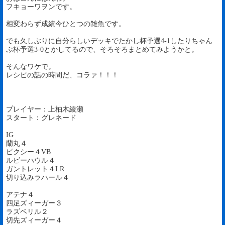
フキョーワヲンです。
相変わらず成績今ひとつの雑魚です。
でも久しぶりに自分らしいデッキでたかし杯予選4-1したりちゃん
ぷ杯予選3-0とかしてるので、そろそろまとめてみようかと。
そんなワケで。
レシピの話の時間だ、コラァ！！！
プレイヤー：上柚木綾瀬
スタート：グレネード
IG
蘭丸４
ピクシー４VB
ルビーハウル４
ガントレット４LR
切り込みラハール４
アテナ４
四足ズィーガー３
ラズベリル２
切先ズィーガー４