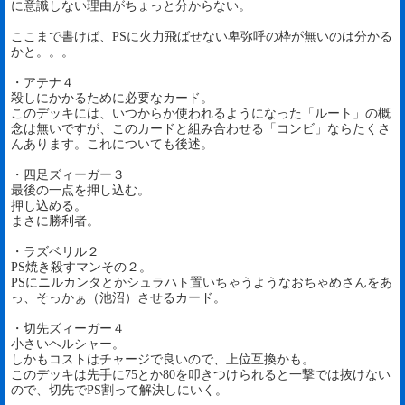
に意識しない理由がちょっと分からない。
ここまで書けば、PSに火力飛ばせない卑弥呼の枠が無いのは分かる
かと。。。
・アテナ４
殺しにかかるために必要なカード。
このデッキには、いつからか使われるようになった「ルート」の概
念は無いですが、このカードと組み合わせる「コンビ」ならたくさ
んあります。これについても後述。
・四足ズィーガー３
最後の一点を押し込む。
押し込める。
まさに勝利者。
・ラズベリル２
PS焼き殺すマンその２。
PSにニルカンタとかシュラハト置いちゃうようなおちゃめさんをあ
っ、そっかぁ（池沼）させるカード。
・切先ズィーガー４
小さいヘルシャー。
しかもコストはチャージで良いので、上位互換かも。
このデッキは先手に75とか80を叩きつけられると一撃では抜けない
ので、切先でPS割って解決しにいく。