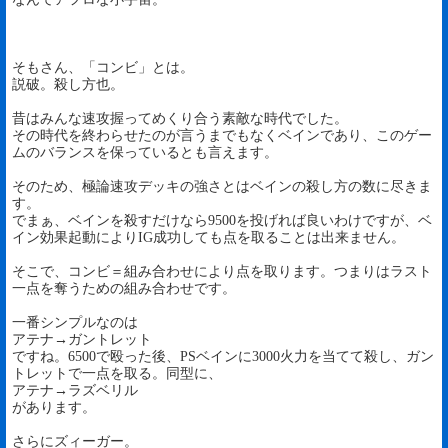
そもさん、「コンビ」とは。
説破。殺し方也。
昔はみんな速攻握ってめくり合う素敵な時代でした。
その時代を終わらせたのが言うまでもなくベインであり、このゲー
ムのバランスを保っているとも言えます。
そのため、極論速攻デッキの強さとはベインの殺し方の数に尽きま
す。
でまぁ、ベインを殺すだけなら9500を投げれば良いわけですが、ベ
イン効果起動によりIG成功しても点を取ることは出来ません。
そこで、コンビ＝組み合わせにより点を取ります。つまりはラスト
一点を奪うための組み合わせです。
一番シンプルなのは
アテナ→ガントレット
ですね。6500で殴った後、PSベインに3000火力を当てて殺し、ガン
トレットで一点を取る。同型に、
アテナ→ラズベリル
があります。
さらにズィーガー。