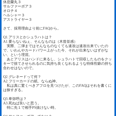
休息蘭丸３
サルファーボア３
オロチ４
ヘルシャー３
アストライヤー３
さて、採用理由より前にFAQから。
Q1.アリスとかシュラハトは？
A1.要らないねぇ、そんなものは（木曾並感）
実際、二弾まではそんなものなくても速攻は速攻出来ていたの
で、いわんやカードパワー上がった今、それが出来ないはずがな
い、という理屈。
あとアリスはハンドに来るし、シュラハトで回収したものをクッ
キーで捨てさせられるのに気持ち良くなれるような特殊性癖の持ち
合わせはないので。
Q2.グレネードって何？
A2.フリーカードの紙、ならぬ神。
私は真に驚くべきアフロを見つけたが、このFAQはそれを書くに
は狭すぎる。
Q3.卑弥呼は？
A3.死ねば良いと思う。
特に先１で相手PS抜けない時。