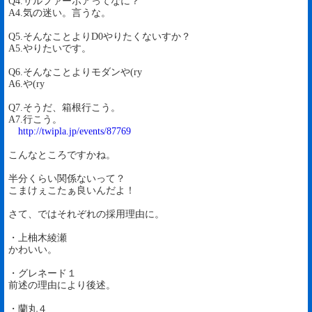
Q4.サルファーボアってなに？
A4.気の迷い。言うな。
Q5.そんなことよりD0やりたくないすか？
A5.やりたいです。
Q6.そんなことよりモダンや(ry
A6.や(ry
Q7.そうだ、箱根行こう。
A7.行こう。
http://twipla.jp/events/87769
こんなところですかね。
半分くらい関係ないって？
こまけぇこたぁ良いんだよ！
さて、ではそれぞれの採用理由に。
・上柚木綾瀬
かわいい。
・グレネード１
前述の理由により後述。
・蘭丸４