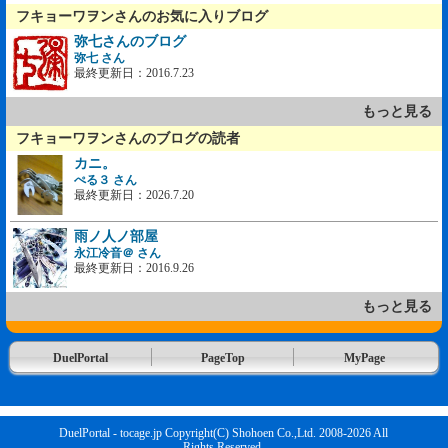
フキョーワヲンさんのお気に入りブログ
弥七さんのブログ
弥七 さん
最終更新日：2016.7.23
もっと見る
フキョーワヲンさんのブログの読者
カニ。
ぺる３ さん
最終更新日：2026.7.20
雨ノ人ノ部屋
永江冷音＠ さん
最終更新日：2016.9.26
もっと見る
DuelPortal
PageTop
MyPage
DuelPortal - tocage.jp Copyright(C) Shohoen Co.,Ltd. 2008-2026 All
Rights Reserved.