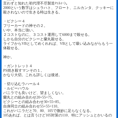
言わずと知れた初代理不尽製造ﾏｯｽｨｰﾝ。
2000という数字はシュラハト、フロート、ニルカンタ、クッキーに
殺されないので生きる時は生きる。
・ピクシー４
フリーカードの神その２。
いや、本当に強い。
２コストなのに、３コスト運用して6000まで殺せる。
しかも自分のピクシーと蘭丸殺せる。
ライフからVBとしてめくれれば、VBとして吸い込みながらもう一
体殺せる。
神か。
・ガントレット４
PS焼き殺すマンその１。
かなり大切。これも詳しくは後述。
・切り込むラハール４
・ルビーハウル
バニラでも良いけど、望ましくない。
蘭丸との組み合わせ20+55=75。
ピクシーとの組み合わせ30+55=85。
自身同士の組み合わせ55+55=110。
これがバニラだと70、80、105で微妙に足らなくなる。
105あれば、とは言うけど105対策の110、特にアッシュとかいるの