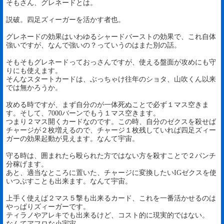
そもさん、グレネードとは。
説破。四足ズィーガーを活かす者也。
グレネードの効果はいわゆるシャードバーストの効果で、これ自体
強いですが、なんで強いの？っていうのはまた別の話。
そもそもグレネードっておっさんですが、使える盤面が攻めにも守
りにも使えます。
そんなスタートカードは、ぶっちゃけ往年のショタ、山吹くん以来
では無かろうか。
攻める時ですが、まず自分のが一体死ぬことで必ず１マス空きま
す。そして、7000バーンでもう１マス空きます。
つまり２マス開くカードなのです。この時、自分のゼクスを殺せば
チャージが２枚増えるので、チャージ１枚残していれば四足ズィー
ガーの効果起動が見えます。なんて宇宙。
守る時は、囲まれたら殴られた方ではない方を殺すことで２パンチ
分稼げます。
あと、適当なところに置いた、チャージに変換したいIGゼクスを使
いつぶすことも出来ます。なんて宇宙。
上手く使えば２マス５撃も出来るカード、これを一番活かせるのは
やっぱりズィーガーです。
ティラノやアレキでも出来るけど、コスト的に現実的ではない。
なんてアフロな小宇宙。