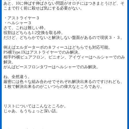
あと、10に伸ばす伸ばさない問題がオロチにはつきまとうけど、そ
こまで行く前に殺せば気にする必要がない。
・アストライヤー３
・ヘルシャー３
さて、これは難しい枠。
役割はどちらも1:2交換を取る枠。
だけど、どちらかでないと解決しない盤面があるので現状３・３。
例えばエルダーターボの８フィーユはどちらでも対応可能。
PS横Type.IXはアストライヤーでのみ解決。
相手PS横ピュアフロン、ピニオン、アイヴィーはヘルシャーでのみ
解決。
がんばピースフロンタワーはヘルシャーでのみ解決。
ね、全然違う。
厳密には色々な組み合わせでそれぞれ解決出来るのですけれども、
１枚で解決出来るのがこいつらの偉大なところであり。
リストについてはこんなところか。
じゃあ、もうちょっと深い話。