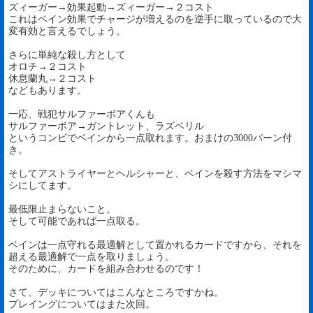
ズィーガー→効果起動→ズィーガー→２コスト
これはベイン効果でチャージが増えるのを逆手に取っているので大
変有効と言えるでしょう。
さらに単純な殺し方として
オロチ→２コスト
休息蘭丸→２コスト
などもあります。
一応、戦犯サルファーボアくんも
サルファーボア→ガントレット、ラズベリル
というコンビでベインから一点取れます。おまけの3000バーン付
き。
そしてアストライヤーとヘルシャーと、ベインを殺す方法をマシマ
シにしてます。
最低限止まらないこと。
そして可能であれば一点取る。
ベインは一点守れる最適解として置かれるカードですから、それを
超える最適解で一点を取りましょう。
そのために、カードを組み合わせるのです！
さて、デッキについてはこんなところですかね。
プレイングについてはまた次回。