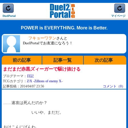
DuelPortal
マイページ
POWER is EVERYTHING. More is Better.
フキョーワヲン
さんと
DuelPortalでお友達になろう！
前の記事
記事一覧
次の記事
まだまだ赤黒ズィーガーで駆け抜ける
ブログテーマ：
日記
TCGカテゴリ：
Z/X -Zillions of enemy X-
記事投稿：2014/04/07 23:56
コメント（0）
……速攻は死んだのか？
いいや、まだだ。
おはこんにばんわ。