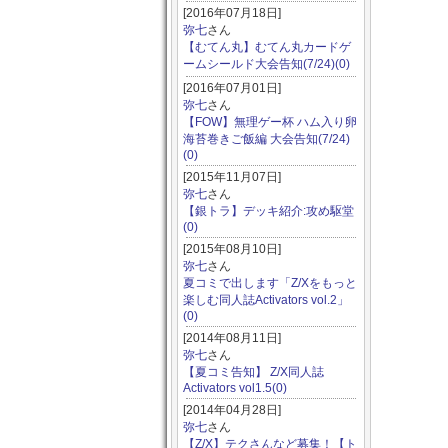
[2016年07月18日]
弥七
さん
【むてん丸】むてん丸カードゲ
ームシールド大会告知(7/24)(0)
[2016年07月01日]
弥七
さん
【FOW】無理ゲー杯 ハム入り卵
海苔巻きご飯編 大会告知(7/24)
(0)
[2015年11月07日]
弥七
さん
【銀トラ】デッキ紹介:攻め駆堂
(0)
[2015年08月10日]
弥七
さん
夏コミで出します「Z/Xをもっと
楽しむ同人誌Activators vol.2」
(0)
[2014年08月11日]
弥七
さん
【夏コミ告知】 Z/X同人誌
Activators vol1.5(0)
[2014年04月28日]
弥七
さん
【Z/X】テクさんなど募集！【ト