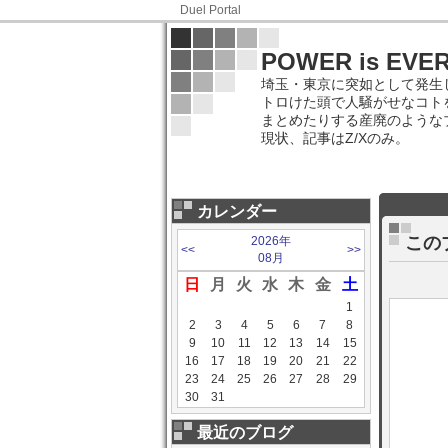
Duel Portal
POWER is EVERY
埼玉・東京に突如として発生
トロけた頭で人騒がせなコト
まとめたりする産廃のような
現状、記事はZ/Xのみ。
カレンダー
この
2026年
<<
>>
08月
日
月
火
水
木
金
土
1
2
3
4
5
6
7
8
9
10
11
12
13
14
15
16
17
18
19
20
21
22
23
24
25
26
27
28
29
30
31
最近のブログ