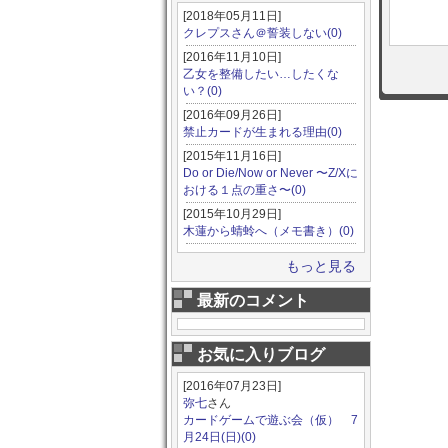
[2018年05月11日]
クレプスさん＠誓装しない(0)
[2016年11月10日]
乙女を整備したい…したくな
い？(0)
[2016年09月26日]
禁止カードが生まれる理由(0)
[2015年11月16日]
Do or Die/Now or Never 〜Z/Xに
おける１点の重さ〜(0)
[2015年10月29日]
木蓮から蜻蛉へ（メモ書き）(0)
もっと見る
最新のコメント
お気に入りブログ
[2016年07月23日]
弥七
さん
カードゲームで遊ぶ会（仮） 7
月24日(日)(0)