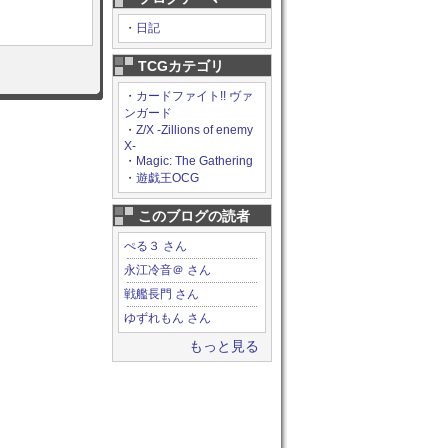
・
日記
TCGカテゴリ
・
カードファイト!! ヴァ
ンガード
・
Z/X -Zillions of enemy
X-
・
Magic: The Gathering
・
遊戯王OCG
このブログの読者
ぺる３ さん
永江冷音＠ さん
戦艦長門 さん
ゆずれもん さん
もっと見る