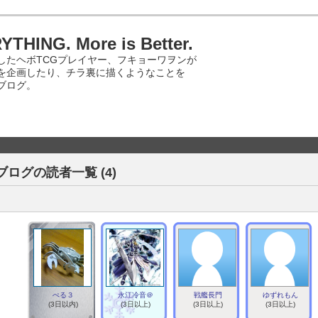
THING. More is Better.
したヘボTCGプレイヤー、フキョーワヲンが
を企画したり、チラ裏に描くようなことを
ブログ。
ブログの読者一覧 (4)
ぺる３
永江冷音＠
戦艦長門
ゆずれもん
(3日以内)
(3日以上)
(3日以上)
(3日以上)