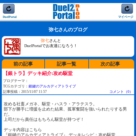
DuelPortal
マイページ
弥七さんのブログ
弥七
さんと
DuelPortalでお友達になろう！
前の記事
記事一覧
次の記事
【銀トラ】デッキ紹介:攻め駆堂
ブログテーマ：
TCGカテゴリ：
銀鍵のアルカディアトライブ
記事投稿：2015/11/07 11:57
コメント（0）
攻める社畜メガネ、駆堂・ハスラ・アラテスラ。
部下が勝手に増援を止めた結果、孤軍奮闘を強いられたりする男
だ。
上司だから責任はもちろん駆堂が持つぞ！
デッキ内容はこちら
『銀鍵のアルカディアトライブ』 デッキレシピ：攻め駆堂