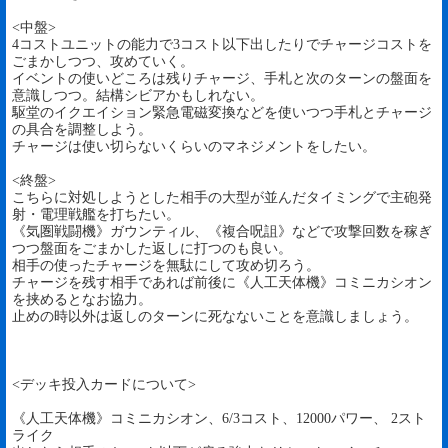
<中盤>
4コストユニットの能力で3コスト以下出したりでチャージコストを
ごまかしつつ、攻めていく。
イベントの使いどころは残りチャージ、手札と次のターンの盤面を
意識しつつ。結構シビアかもしれない。
駆堂のイクエイション緊急電磁変換などを使いつつ手札とチャージ
の具合を調整しよう。
チャージは使い切らないくらいのマネジメントをしたい。
<終盤>
こちらに対処しようとした相手の大型が並んだタイミングで主砲発
射・電理戦艦を打ちたい。
《気圏戦闘機》ガウンティル、《複合呪詛》などで攻撃回数を稼ぎ
つつ盤面をごまかした返しに打つのも良い。
相手の使ったチャージを無駄にして攻め切ろう。
チャージを残す相手であれば前後に《人工天体機》コミニカシオン
を挟めるとなお協力。
止めの時以外は返しのターンに死なないことを意識しましょう。
<デッキ投入カードについて>
《人工天体機》コミニカシオン、6/3コスト、12000パワー、 2スト
ライク