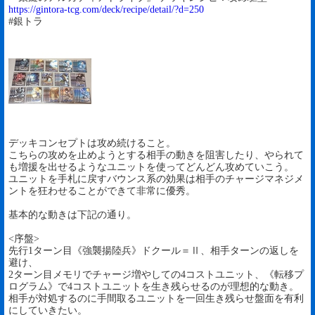
https://gintora-tcg.com/deck/recipe/detail/?d=250
#銀トラ
デッキコンセプトは攻め続けること。
こちらの攻めを止めようとする相手の動きを阻害したり、やられて
も増援を出せるようなユニットを使ってどんどん攻めていこう。
ユニットを手札に戻すバウンス系の効果は相手のチャージマネジメ
ントを狂わせることができて非常に優秀。
基本的な動きは下記の通り。
<序盤>
先行1ターン目《強襲揚陸兵》ドクール＝Ⅱ、相手ターンの返しを
避け、
2ターン目メモリでチャージ増やしての4コストユニット、《転移プ
ログラム》で4コストユニットを生き残らせるのが理想的な動き。
相手が対処するのに手間取るユニットを一回生き残らせ盤面を有利
にしていきたい。