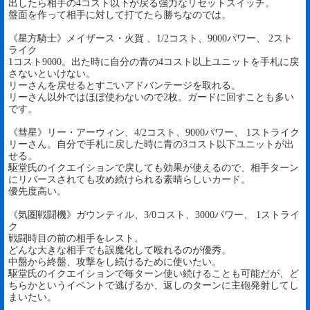
出したら相手の4コスト以下が戻る強力なリセットスイッチ。
盤面を作って相手に対して打てたら勝ちなのでは。
《星方騎士》メイザース・火賀 、1/2コスト、9000パワー、 2スト
ライク
1コスト9000。出た時に自分の青の4コスト以上ユニットを手札に戻
さないといけない。
リーさんを戻せるとすごいアドバンテージを取れる。
リーさん以外ではほぼ使わないので2枚。ガードに回すことも多い
です。
《彗星》リー・アーウィン、4/2コスト、9000パワー、 1ストライク
リーさん。自分で手札に戻した時に青の3コスト以下ユニットが出
せる。
駆堂氏のイクエイションで戻しても効果が使えるので、相手ターン
にリバースされても攻め続けられる素晴らしいカード。
優先度高い。
《気圏戦闘機》ガウンティル、3/0コスト、3000パワー、 1ストライ
ク
戦闘時目の前の相手をレスト。
どんな大きな相手でも誤魔化して殴れるのが優秀。
中盤から終盤、攻撃をし続けるために使いたい。
駆堂氏のイクエイションで毎ターン使い続けることも可能だが、ど
ちらかというイベントで逃げるか、返しのターンに主砲発射してし
まいたい。