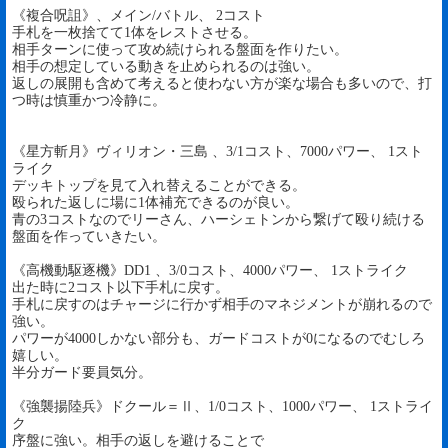
《複合呪詛》、メイン/バトル、 2コスト
手札を一枚捨てて1体をレストさせる。
相手ターンに使って攻め続けられる盤面を作りたい。
相手の想定している動きを止められるのは強い。
返しの展開も含めて考えると使わない方が楽な場合も多いので、打
つ時は慎重かつ冷静に。
《星方斬月》ヴィリオン・三島 、3/1コスト、7000パワー、 1スト
ライク
デッキトップを見て入れ替えることができる。
殴られた返しに場に1体補充できるのが良い。
青の3コストなのでリーさん、ハーシェトンから繋げて殴り続ける
盤面を作っていきたい。
《高機動駆逐機》DD1 、3/0コスト、4000パワー、 1ストライク
出た時に2コスト以下手札に戻す。
手札に戻すのはチャージに行かず相手のマネジメントが崩れるので
強い。
パワーが4000しかない部分も、ガードコストが0になるのでむしろ
嬉しい。
半分ガード要員気分。
《強襲揚陸兵》ドクール＝Ⅱ、1/0コスト、1000パワー、 1ストライ
ク
序盤に強い。相手の返しを避けることで