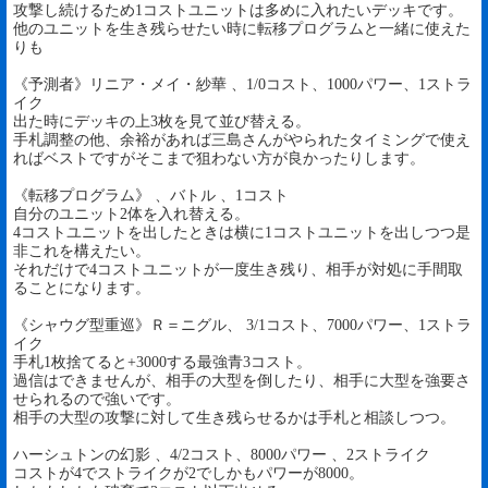
攻撃し続けるため1コストユニットは多めに入れたいデッキです。
他のユニットを生き残らせたい時に転移プログラムと一緒に使えた
りも
《予測者》リニア・メイ・紗華 、1/0コスト、1000パワー、1ストラ
イク
出た時にデッキの上3枚を見て並び替える。
手札調整の他、余裕があれば三島さんがやられたタイミングで使え
ればベストですがそこまで狙わない方が良かったりします。
《転移プログラム》 、バトル 、1コスト
自分のユニット2体を入れ替える。
4コストユニットを出したときは横に1コストユニットを出しつつ是
非これを構えたい。
それだけで4コストユニットが一度生き残り、相手が対処に手間取
ることになります。
《シャウグ型重巡》Ｒ＝ニグル、 3/1コスト、7000パワー、1ストラ
イク
手札1枚捨てると+3000する最強青3コスト。
過信はできませんが、相手の大型を倒したり、相手に大型を強要さ
せられるので強いです。
相手の大型の攻撃に対して生き残らせるかは手札と相談しつつ。
ハーシュトンの幻影 、4/2コスト、8000パワー 、2ストライク
コストが4でストライクが2でしかもパワーが8000。