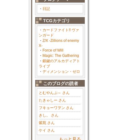
・
日記
TCGカテゴリ
・
カードファイト!! ヴァ
ンガード
・
Z/X -Zillions of enemy
X-
・
Force of Will
・
Magic: The Gathering
・
銀鍵のアルカディアト
ライブ
・
ディメンション・ゼロ
このブログの読者
とむやんぷ～ さん
たきゃしー さん
フキョーワヲン さん
きし。 さん
紫苑 さん
ケイ さん
もっと見る