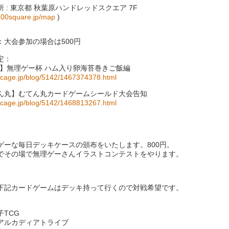
 : 東京都 秋葉原ハンドレッドスクエア 7F
/100square.jp/map
)
：大会参加の場合は500円
定：
W】無理ゲー杯 ハム入り卵海苔巻きご飯編
tocage.jp/blog/5142/1467374378.html
ん丸】むてん丸カードゲームシールド大会告知
tocage.jp/blog/5142/1468813267.html
ゲーな毎日デッキケースの頒布をいたします。800円。
でその場で無理ゲーさんイラストコンテストをやります。
下記カードゲームはデッキ持って行くので対戦希望です。
子TCG
アルカディアトライブ