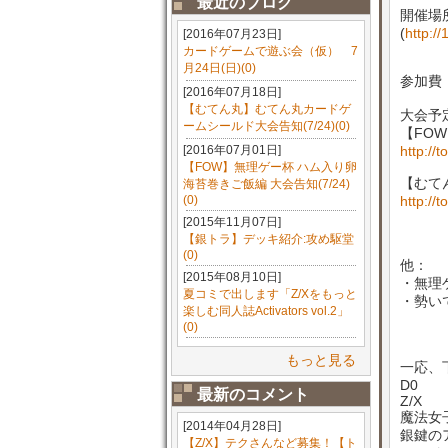
最近のブログ
開催場所
(
http:/
[2016年07月23日]
カードゲームで遊ぶ会（仮） 7
月24日(日)(0)
参加費
[2016年07月18日]
【むてん丸】むてん丸カードゲ
大会予
ームシールド大会告知(7/24)(0)
【FO
[2016年07月01日]
http://
【FOW】無理ゲー杯 ハム入り卵
【むて
海苔巻きご飯編 大会告知(7/24)
(0)
http://
[2015年11月07日]
【銀トラ】デッキ紹介:攻め駆堂
(0)
他：
[2015年08月10日]
・無理
夏コミで出します「Z/Xをもっと
・勢い
楽しむ同人誌Activators vol.2」
(0)
もっと見る
一応、
D0
最新のコメント
Z/X
魔法女
[2014年04月28日]
銀鍵の
【Z/X】テクさんなど募集！【ト