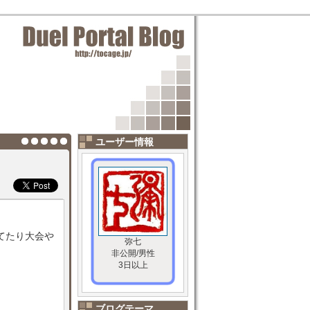
ユーザー情報
てたり大会や
弥七
非公開/男性
3日以上
ブログテーマ