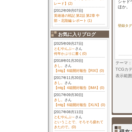
シャド
レード】(2)
ほか。
[2012年09月07日]
英雄達の戦記 第2話 第2章 中
部・北陸編 レポート (1)
登録タグ
お気に入りブログ
[2025年09月27日]
とむやんぷ～
さん
何年かぶりに書く(0)
[2018年01月20日]
テーマ：
きし。
さん
TCGカ
【mtg】6箱開封報告【RIX】(0)
表示範囲
[2017年11月20日]
きし。
さん
【mtg】4箱開封報告【IMA】(0)
[2017年09月30日]
きし。
さん
【mtg】6箱開封報告【XLN】(0)
[2017年08月11日]
とむやんぷ～
さん
ということで、そろそろ疲れて
きたので。(0)