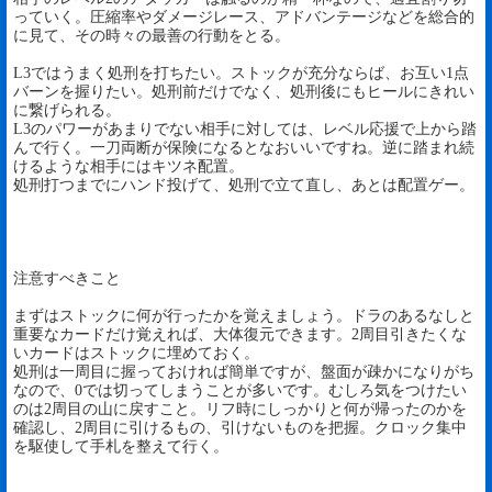
っていく。圧縮率やダメージレース、アドバンテージなどを総合的
に見て、その時々の最善の行動をとる。
L3ではうまく処刑を打ちたい。ストックが充分ならば、お互い1点
バーンを握りたい。処刑前だけでなく、処刑後にもヒールにきれい
に繋げられる。
L3のパワーがあまりでない相手に対しては、レベル応援で上から踏
んで行く。一刀両断が保険になるとなおいいですね。逆に踏まれ続
けるような相手にはキツネ配置。
処刑打つまでにハンド投げて、処刑で立て直し、あとは配置ゲー。
注意すべきこと
まずはストックに何が行ったかを覚えましょう。ドラのあるなしと
重要なカードだけ覚えれば、大体復元できます。2周目引きたくな
いカードはストックに埋めておく。
処刑は一周目に握っておければ簡単ですが、盤面が疎かになりがち
なので、0では切ってしまうことが多いです。むしろ気をつけたい
のは2周目の山に戻すこと。リフ時にしっかりと何が帰ったのかを
確認し、2周目に引けるもの、引けないものを把握。クロック集中
を駆使して手札を整えて行く。