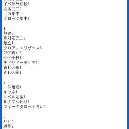
イベ除外相殺1
応援完二2
回収集中2
クロック集中1
1
無達3
扉対応完二2
足立1
クロアンエリザベス3
7500直斗3
6000千枝1
チドリメーディア1
青1500拳1
肉1000拳1
2
一件落着1
キツネ1
レベル応援1
川のヌシ釣り1
マギーのタロット占い1
3
りせ4
処刑2