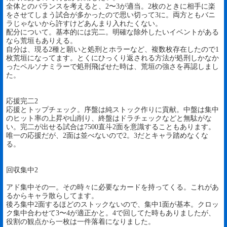
全体とのバランスを考えると、2〜3が適当。2枚のときに相手に楽
をさせてしまう試合が多かったので思い切って3に。両方ともバニ
ラじゃないから許すけどあんまり入れたくない。
配分について。基本的には完二。明確な除外したいイベントがある
なら荒垣もありえる。
自分は、現る2種と願いと処刑とホラーなど、複数枚存在したので1
枚荒垣になってます。とくにひっくり返される方法が処刑しかなか
ったペルソナミラーで処刑飛ばせた時は、荒垣の強さを再認しまし
た。
応援完二2
応援とトップチェック。序盤は純ストック作りに貢献。中盤は集中
のヒット率の上昇や山削り、終盤はドラチェックなどと無駄がな
い。完二が出せる試合は7500直斗2面を意識することもあります。
唯一の応援だが、2面は並べないので2。3だとキャラ踏めなくな
る。
回収集中2
アド集中その一。その時々に必要なカードを持ってくる。これがあ
るからキャラ散らしてます。
後ろ集中2面するほどのストックないので、集中1面が基本。クロッ
ク集中合わせて3〜4が適正かと。4で回してた時もありましたが、
役割の観点から一枚は一件落着になりました。