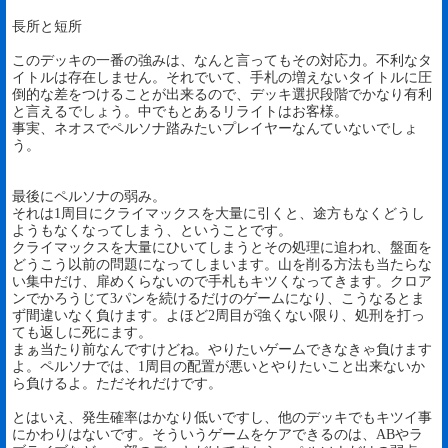
長所と短所
このデッキの一番の強みは、なんと言ってもその対応力。不利なタ
イトルは存在しません。それでいて、手札の増えないタイトルに圧
倒的な差をつけることが出来るので、デッキ選択段階でかなり有利
と言えるでしょう。中でもとあるリライトはお客様。
事実、ネオスでペルソナ踏みたいプレイヤーなんていないでしょ
う。
最後にペルソナの弱み。
それは1周目にクライマックスを大量に引くと、途方もなくどうし
ようもなくなってしまう、ということです。
クライマックスを大量にひいてしまうとその処理に追われ、盤面を
どうこう以前の問題になってしまいます。山を削る方法も当たらな
い集中だけ、扉めくらないので手札もキツくなってきます。クロア
ンでかろうじて3パンを続けるだけのゲームになり、こうなるとま
ず間違いなく負けます。よほど2周目が強くない限り、処刑を打っ
ても返しに死にます。
まぁ当たり前なんですけどね。やりたいゲームできなきゃ負けます
よ。ペルソナでは、1周目の配置が悪いとやりたいこと出来ないか
ら負けるよ。ただそれだけです。
とはいえ、発生確率はかなり低いですし、他のデッキでもキツイ事
にかわりはないです。そういうゲームをケアできるのは、ABやラ