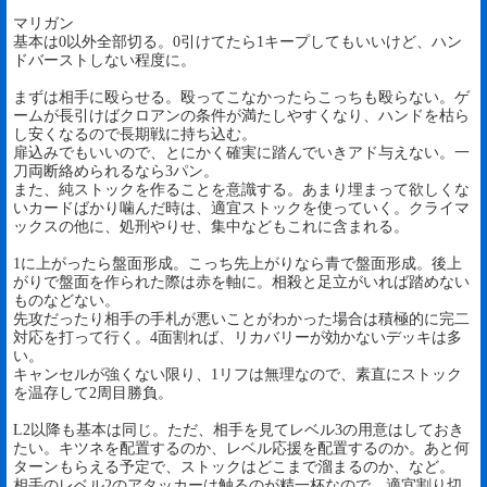
マリガン
基本は0以外全部切る。0引けてたら1キープしてもいいけど、ハン
ドバーストしない程度に。
まずは相手に殴らせる。殴ってこなかったらこっちも殴らない。ゲ
ームが長引けばクロアンの条件が満たしやすくなり、ハンドを枯ら
し安くなるので長期戦に持ち込む。
扉込みでもいいので、とにかく確実に踏んでいきアド与えない。一
刀両断絡められるなら3パン。
また、純ストックを作ることを意識する。あまり埋まって欲しくな
いカードばかり噛んだ時は、適宜ストックを使っていく。クライマ
ックスの他に、処刑やりせ、集中などもこれに含まれる。
1に上がったら盤面形成。こっち先上がりなら青で盤面形成。後上
がりで盤面を作られた際は赤を軸に。相殺と足立がいれば踏めない
ものなどない。
先攻だったり相手の手札が悪いことがわかった場合は積極的に完二
対応を打って行く。4面割れば、リカバリーが効かないデッキは多
い。
キャンセルが強くない限り、1リフは無理なので、素直にストック
を温存して2周目勝負。
L2以降も基本は同じ。ただ、相手を見てレベル3の用意はしておき
たい。キツネを配置するのか、レベル応援を配置するのか。あと何
ターンもらえる予定で、ストックはどこまで溜まるのか、など。
相手のレベル2のアタッカーは触るのが精一杯なので、適宜割り切