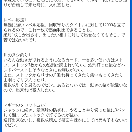
りが台頭して来た時に、入れ直した。
レベル応援1
無難に強いレベル応援。回収寄りのタイトルに対して12000を立て
られるので、これ一枚で盤面制圧できることも。
絶対1枚しか出さず、出したい相手に対して出せなくてもそこまで
苦ではないので1。
川のヌシ釣り1
いろんな動きが取れるようになるカード。一番多い使い方はスト
ブ。ストック7枚からの処刑は読まれづらい。処刑打った後などハ
ンドバーストしそうなときにも無駄がない。
また、ストックからりせの片割れ持ってきたり集中もってきたり、
山削ってリフ入ったり。
複数枚引くと腐るのでピン。あるとないでは、動きの幅が段違いな
ので、出来れば投入したい。
マギーのタロット占い1
ジャックに続き、最高峰の防御札。やることやり切った後に3パン
して溜まったストックで打てるのが強い。
連打出来ないし、複数枚積んで盤面を疎かにしては元も子もないの
でピン。