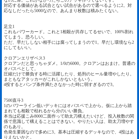
なのに扉。これがなかったらこのデッキ作ってないです。
対応する価値がある試合とない試合があるので選べるように2。対
応なしだったら5000なので、あんまり枚数は積みたくない。
足立1
これもパワーカード。これと1相殺が共存してるせいで、100%割れ
てしまう。恐ろしい。
ただ、早だししない相手には腐ってしまうので1。早だし環境なら2
にしてもいい。
クロアンエリザベス3
クロアンだと思っちゃダメ。1/0の6000。クロアンはおまけ。普通の
オバスペとして。
圧縮だけで勝負する時に活躍したり、処刑のヒール量増やしたり。
まともなアタッカーがこれしかないともいう。
4投するとパンプ条件満たさなかった時に弱すぎるので3。
7500直斗3
1のパワーライン低いデッキにはオバスペで上から。仮に上から踏
まれても相殺で枯れるから分のいい勝負。
本当は応援こみ8000二面作って助太刀構えたいけど、投入枚数の関
係で意識して構えることはできない。やりたい人は、助太刀増やす
のもあり。
色発生要因なので多めに3。基本は圧縮するデッキなので、4投はあ
りえないかと。