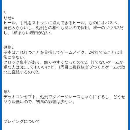
3
りせ4
ヒール。手札をストックに還元できるヒール。なのにオバスペ。
黄色入らないし、処刑との相性も良いので採用。唯一のソウル2だ
し、4積まない理由がない。
処刑2
基本はこれ打つことを目指してゲームメイク。2枚打てることは非
常に少ない。
クロック集中があり、触りやすくなったので2。打てないゲームが
嫌な人は3にしてもいいけど、1周目に複数枚ダブつくとゲームの敗
北に直結するので2。
扉8
デッキコンセプト。処刑でダメージレースちゃらにするし、どうせ
ソウル低いので、初風の影響は少ない。
プレイングについて