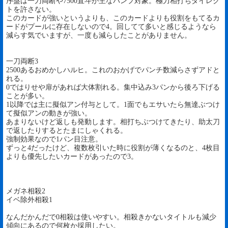
序盤は一刀両断や7500直斗が主なパンプ対象。極力相打ちダイレク
トを許さない。
このカードが強いというよりも、このカードよりも役割をもてるカ
ードがプールに存在しないので4。回してて多いと感じるようなら
減らす気でいますが、一度も減らしたことがありません。
一刀両断3
2500あるおめかしハルヒ。これのおかげでパンチ数減らさずアドと
れる。
0ではりせや扉があれば大体割れる。集中込み3パンから後ろ下げる
ことが多い。
1以降では主に擬似アン付与として。1面でもエサいたら無達ぶつけ
て擬似アンの動きが強い。
あまりないけど返しも発動します。相打ちぶつけてきたり、助太刀
で返したりするとたまにしゃくれる。
強制効果なので1パン目注意。
ずっと4だったけど、複数枚引いた時に役割が薄くなるのと、4枚目
よりも優先したいカードがあったので3。
メガネ相殺2
イベ除外相殺1
なんだかんだで0相殺は使いやすい。相殺きかないタイトルも減少
傾向にあるので何枚か採用したい。