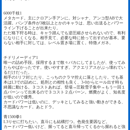
6000千枝1
メタカード。主にクロアン手アンに。対シャナ、アンコ型ABで大
活躍。パンプ条件が3枚以上とかのキャラは、思い出送るとパワー
ライン下げることが出来たり。
ただ格下狩る時は、キャラ踏んでも逆圧縮させられないので、有利
になりにくくなる。相手見て、必要な時に拾って出すのが基本。要
らない相手に対しては、レベル置き場に置く。特徴メガネ。
チドリメーディア1
唯一の詰め手段。採用するまで散々バカにしてましたが、使ってみ
たらやばかったです。使いやすすぎ。アクエリアスがぶっ壊れてい
るだけだった。
相手の1リフ封じたり、こっちのクラマ控えに落としたり。でも基
本はL3での詰めに。処刑との相性も良く、3-0からヒール出す時も
綺麗に動ける。３コストあれば、登場→圧殺雪子集中→もう一回１
点バーンって出来るので３コスト２点バーン。燃費がよく、知名度
が低いので優秀。
カードパワーは低いのに、デッキとしてみると強い動きができる、
不思議なカード。あとドラ。
青1500拳1
L3りせに打ちたい。直斗にも結構打つ。色発生要因など。
カードパワー低いけど、握ってると直斗帰ってくるから握れると強