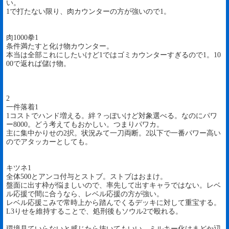
い。
1で打たない限り、肉カウンターの方が強いので1。
肉1000拳1
条件満たすと化け物カウンター。
本当は全部これにしたいけど1ではゴミカウンターすぎるので1。10
00で返れば儲け物。
2
一件落着1
1コストでハンド増える。絆？っぽいけど対象選べる。なのにパワ
ー8000。どう考えてもおかしい。つまりパワカ。
主に集中かりせの2択。状況みて一刀両断。2以下で一番パワー高い
のでアタッカーとしても。
キツネ1
全体500とアンコ付与とストブ。ストブはおまけ。
盤面に出す枠が悩ましいので、率先して出すキャラではない。レベ
ル応援で間に合うなら、レベル応援の方が強い。
レベル応援こみで常時上から踏んでくるデッキに対して重宝する。
L3りせを維持することで、処刑後もソウル2で殴れる。
環境見ていらないと感じたら抜いてもいい。ミルキー化けまどか辺