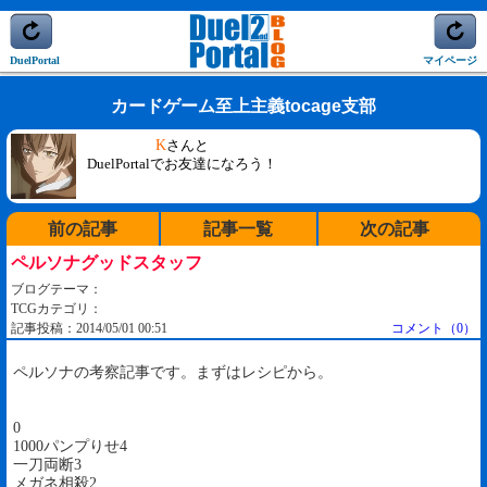
DuelPortal
マイページ
カードゲーム至上主義tocage支部
K
さんと
DuelPortalでお友達になろう！
前の記事
記事一覧
次の記事
ペルソナグッドスタッフ
ブログテーマ：
TCGカテゴリ：
記事投稿：2014/05/01 00:51
コメント（0）
ペルソナの考察記事です。まずはレシピから。
0
1000パンプりせ4
一刀両断3
メガネ相殺2