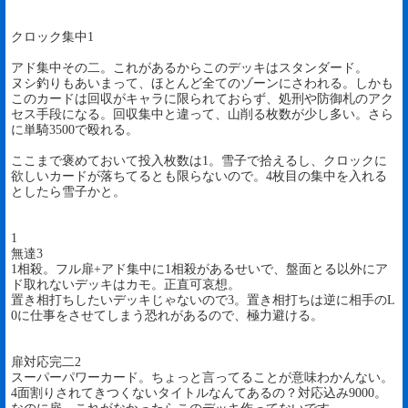
クロック集中1
アド集中その二。これがあるからこのデッキはスタンダード。
ヌシ釣りもあいまって、ほとんど全てのゾーンにさわれる。しかも
このカードは回収がキャラに限られておらず、処刑や防御札のアク
セス手段になる。回収集中と違って、山削る枚数が少し多い。さら
に単騎3500で殴れる。
ここまで褒めておいて投入枚数は1。雪子で拾えるし、クロックに
欲しいカードが落ちてるとも限らないので。4枚目の集中を入れる
としたら雪子かと。
1
無達3
1相殺。フル扉+アド集中に1相殺があるせいで、盤面とる以外にア
ド取れないデッキはカモ。正直可哀想。
置き相打ちしたいデッキじゃないので3。置き相打ちは逆に相手のL
0に仕事をさせてしまう恐れがあるので、極力避ける。
扉対応完二2
スーパーパワーカード。ちょっと言ってることが意味わかんない。
4面割りされてきつくないタイトルなんてあるの？対応込み9000。