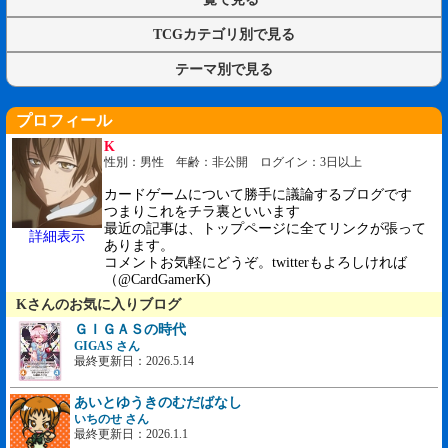
TCGカテゴリ別で見る
テーマ別で見る
プロフィール
K
性別：男性 年齢：非公開 ログイン：3日以上
カードゲームについて勝手に議論するブログです
つまりこれをチラ裏といいます
最近の記事は、トップページに全てリンクが張って
詳細表示
あります。
コメントお気軽にどうぞ。twitterもよろしければ
（@CardGamerK)
Kさんのお気に入りブログ
ＧＩＧＡＳの時代
GIGAS さん
最終更新日：2026.5.14
あいとゆうきのむだばなし
いちのせ さん
最終更新日：2026.1.1