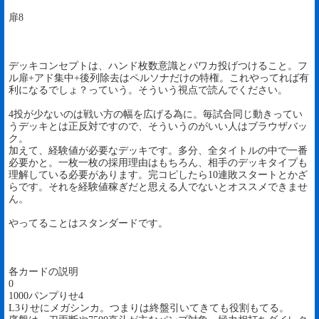
扉8
デッキコンセプトは、ハンド枚数意識とパワカ投げつけること。フ
ル扉+アド集中+後列除去はペルソナだけの特権。これやってれば有
利になるでしょ？っていう。そういう視点で読んでください。
4投が少ないのは戦い方の幅を広げる為に。毎試合同じ動きってい
うデッキとは正反対ですので、そういうのがいい人はブラウザバッ
ク。
加えて、経験値が必要なデッキです。多分、全タイトルの中で一番
必要かと。一枚一枚の採用理由はもちろん、相手のデッキタイプも
理解している必要があります。完コピしたら10連敗スタートとかざ
らです。それを経験値稼ぎだと思える人でないとオススメできませ
ん。
やってることはスタンダードです。
各カードの説明
0
1000パンプりせ4
L3りせにメガシンカ。つまりは終盤引いてきても役割もてる。