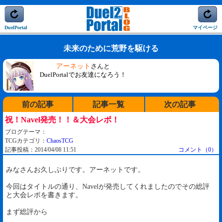
DuelPortal
マイページ
未来のために荒野を駆ける
アーネット
さんと
DuelPortalでお友達になろう！
前の記事
記事一覧
次の記事
祝！Navel発売！！＆大会レポ！
ブログテーマ：
TCGカテゴリ：
ChaosTCG
記事投稿：2014/04/08 11:51
コメント（0）
みなさんお久しぶりです。アーネットです。
今回はタイトルの通り、Navelが発売してくれましたのでその総評
と大会レポを書きます。
まず総評から