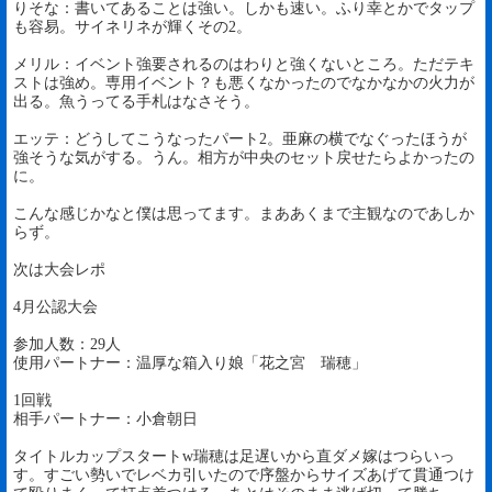
りそな：書いてあることは強い。しかも速い。ふり幸とかでタップ
も容易。サイネリネが輝くその2。
メリル：イベント強要されるのはわりと強くないところ。ただテキ
ストは強め。専用イベント？も悪くなかったのでなかなかの火力が
出る。魚うってる手札はなさそう。
エッテ：どうしてこうなったパート2。亜麻の横でなぐったほうが
強そうな気がする。うん。相方が中央のセット戻せたらよかったの
に。
こんな感じかなと僕は思ってます。まああくまで主観なのであしか
らず。
次は大会レポ
4月公認大会
参加人数：29人
使用パートナー：温厚な箱入り娘「花之宮 瑞穂」
1回戦
相手パートナー：小倉朝日
タイトルカップスタートw瑞穂は足遅いから直ダメ嫁はつらいっ
す。すごい勢いでレベカ引いたので序盤からサイズあげて貫通つけ