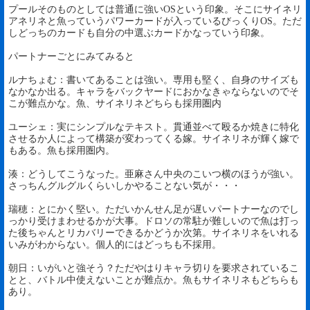
プールそのものとしては普通に強いOSという印象。そこにサイネリ
アネリネと魚っていうパワーカードが入っているびっくりOS。ただ
しどっちのカードも自分の中選ぶカードかなっていう印象。
パートナーごとにみてみると
ルナちょむ：書いてあることは強い。専用も堅く、自身のサイズも
なかなか出る。キャラをバックヤードにおかなきゃならないのでそ
こが難点かな。魚、サイネリネどちらも採用圏内
ユーシェ：実にシンプルなテキスト。貫通並べて殴るか焼きに特化
させるか人によって構築が変わってくる嫁。サイネリネが輝く嫁で
もある。魚も採用圏内。
湊：どうしてこうなった。亜麻さん中央のこいつ横のほうが強い。
さっちんグルグルくらいしかやることない気が・・・
瑞穂：とにかく堅い。ただいかんせん足が遅いパートナーなのでし
っかり受けまわせるかが大事。ドロソの常駐が難しいので魚は打っ
た後ちゃんとリカバリーできるかどうか次第。サイネリネをいれる
いみがわからない。個人的にはどっちも不採用。
朝日：いがいと強そう？ただやはりキャラ切りを要求されているこ
とと、バトル中使えないことが難点か。魚もサイネリネもどちらも
あり。