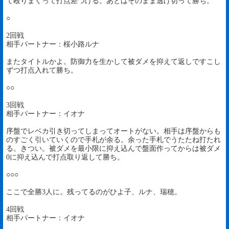
て殴りまくって打点差つける。あとはそのまま逃げ切って勝ち。
○
2回戦
相手パートナー：桜小路ルナ
またタイトルかよ。防御力を生かして被ダメを抑えて返しですこし
ずつ打点入れて勝ち。
○○
3回戦
相手パートナー：イオナ
序盤でレベカ引き切ってしまってオートがない。相手は序盤からも
のすごく引いていくので手札が余る。余った手札でうたたね打たれ
る。きつい。被ダメを最小限に抑え込んで盤面作ってからは被ダメ
0に抑え込んで打点取り返して勝ち。
○○○
ここで全勝3人に。残ってるのがひよ子、ルナ、瑞穂。
4回戦
相手パートナー：イオナ