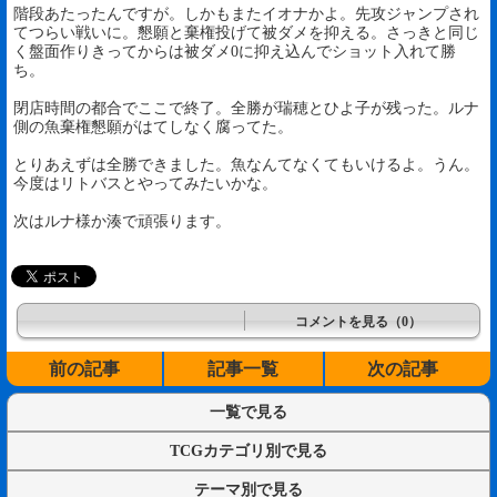
階段あたったんですが。しかもまたイオナかよ。先攻ジャンプされ
てつらい戦いに。懇願と棄権投げて被ダメを抑える。さっきと同じ
く盤面作りきってからは被ダメ0に抑え込んでショット入れて勝
ち。
閉店時間の都合でここで終了。全勝が瑞穂とひよ子が残った。ルナ
側の魚棄権懇願がはてしなく腐ってた。
とりあえずは全勝できました。魚なんてなくてもいけるよ。うん。
今度はリトバスとやってみたいかな。
次はルナ様か湊で頑張ります。
コメントを見る（0）
前の記事
記事一覧
次の記事
一覧で見る
TCGカテゴリ別で見る
テーマ別で見る