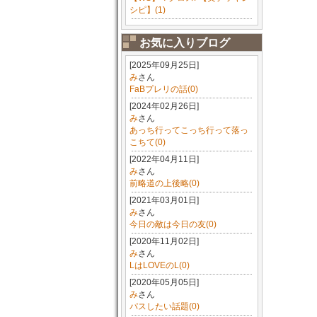
シピ】(1)
お気に入りブログ
[2025年09月25日]
み
さん
FaBプレリの話(0)
[2024年02月26日]
み
さん
あっち行ってこっち行って落っ
こちて(0)
[2022年04月11日]
み
さん
前略道の上後略(0)
[2021年03月01日]
み
さん
今日の敵は今日の友(0)
[2020年11月02日]
み
さん
LはLOVEのL(0)
[2020年05月05日]
み
さん
パスしたい話題(0)