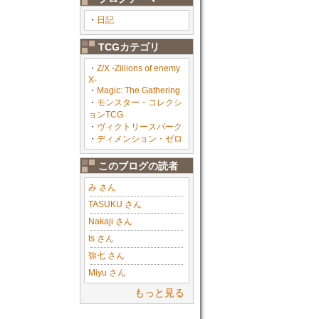
・
日記
TCGカテゴリ
・
Z/X -Zillions of enemy
X-
・
Magic: The Gathering
・
モンスター・コレクシ
ョンTCG
・
ヴィクトリースパーク
・
ディメンション・ゼロ
このブログの読者
み さん
TASUKU さん
Nakaji さん
ts さん
弥七 さん
Miyu さん
もっと見る