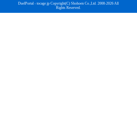
DuelPortal - tocage.jp Copyright(C) Shohoen Co.,Ltd. 2008-2026 All
Rights Reserved.