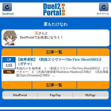
DuelPortal
マイページ
宴もたけなわ
宴
さんと
DuelPortalでお友達になろう！
記事一覧
【統率者戦】《初祖スリヴァー/The First Sliver(MH1)》
1月
（ガチャ）
12日
年始のメモ 統率者 １ 《初祖スリヴァー/The First Sliver(MH1)》 クリ
ーチャー ３ 《大渦の放浪者/Maelstrom Wanderer(CMR)》 《頂点壊滅
Mtg
獣/Apex Devastator(CMR)》 ...
記事一覧
DuelPortal
PageTop
MyPage