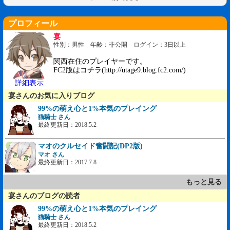
プロフィール
宴
性別：男性 年齢：非公開 ログイン：3日以上
関西在住のプレイヤーです。
FC2版はコチラ(http://utage9.blog.fc2.com/)
詳細表示
宴さんのお気に入りブログ
99%の萌え心と1%本気のプレイング
猫騎士 さん
最終更新日：2018.5.2
マオのクルセイド奮闘記(DP2版)
マオ さん
最終更新日：2017.7.8
もっと見る
宴さんのブログの読者
99%の萌え心と1%本気のプレイング
猫騎士 さん
最終更新日：2018.5.2