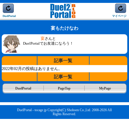
DuelPortal
マイページ
宴もたけなわ
宴
さんと
DuelPortalでお友達になろう！
記事一覧
2022年02月の投稿はありません。
記事一覧
DuelPortal
PageTop
MyPage
DuelPortal - tocage.jp Copyright(C) Shohoen Co.,Ltd. 2008-2026 All
Rights Reserved.