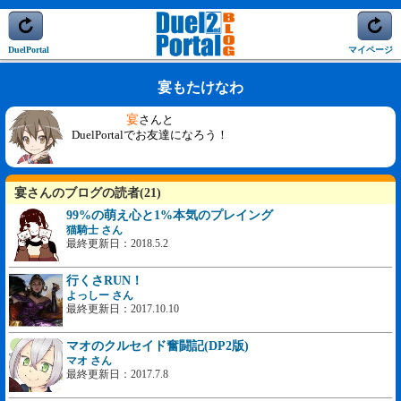
DuelPortal
マイページ
宴もたけなわ
宴
さんと
DuelPortalでお友達になろう！
宴さんのブログの読者(21)
99%の萌え心と1%本気のプレイング
猫騎士 さん
最終更新日：2018.5.2
行くさRUN！
よっしー さん
最終更新日：2017.10.10
マオのクルセイド奮闘記(DP2版)
マオ さん
最終更新日：2017.7.8