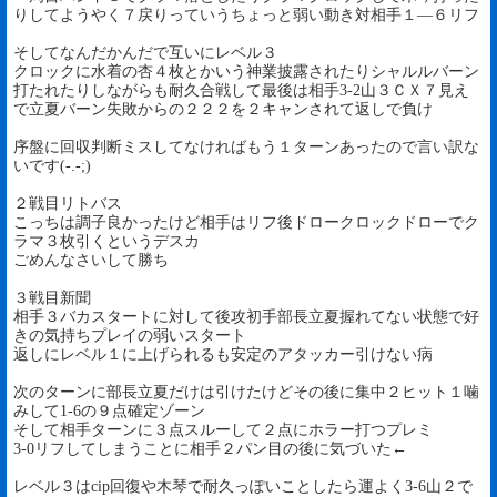
りしてようやく７戻りっていうちょっと弱い動き対相手１―６リフ
そしてなんだかんだで互いにレベル３
クロックに水着の杏４枚とかいう神業披露されたりシャルルバーン
打たれたりしながらも耐久合戦して最後は相手3-2山３ＣＸ７見え
で立夏バーン失敗からの２２２を２キャンされて返しで負け
序盤に回収判断ミスしてなければもう１ターンあったので言い訳な
いです(-.-;)
２戦目リトバス
こっちは調子良かったけど相手はリフ後ドロークロックドローでク
ラマ３枚引くというデスカ
ごめんなさいして勝ち
３戦目新聞
相手３バカスタートに対して後攻初手部長立夏握れてない状態で好
きの気持ちプレイの弱いスタート
返しにレベル１に上げられるも安定のアタッカー引けない病
次のターンに部長立夏だけは引けたけどその後に集中２ヒット１噛
みして1-6の９点確定ゾーン
そして相手ターンに３点スルーして２点にホラー打つプレミ
3-0リフしてしまうことに相手２パン目の後に気づいた←
レベル３はcip回復や木琴で耐久っぽいことしたら運よく3-6山２で