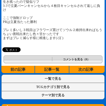
生き残ったので疑似リフ
3-3で立夏バーンキャンセルから４枚目キャンセルされて返しに負
け
ここで強制ドロップ
PRは立夏当たった勝利
プレミ多いし３戦目はフラワーズ置けてソウル２維持出来ればもう
ちょい善戦出来たし色々甘かったです
まずはプレミ減らす様に精進します(ﾉД`)
コメントを見る（0）
前の記事
記事一覧
次の記事
一覧で見る
TCGカテゴリ別で見る
テーマ別で見る