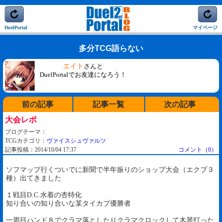
DuelPortal
マイページ
多分TCG語らない
エイト
さんと
DuelPortalでお友達になろう！
前の記事
記事一覧
次の記事
大会レポ
ブログテーマ：
TCGカテゴリ：
ヴァイスシュヴァルツ
記事投稿：2014/10/04 17:37
コメント（0）
ソフマップ行くついでに新聞で半年振りのショップ大会（エクブ３
種）出てきました
１戦目D.C.水着の杏特化
知り合いの知り合いな某タイカプ優勝者
一周目ハンド８でクラマ落としたりクラマクロックして木琴打った