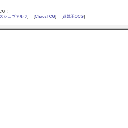
CG：
スシュヴァルツ
] [
ChaosTCG
] [
遊戯王OCG
]