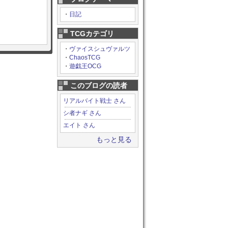
・
日記
TCGカテゴリ
・
ヴァイスシュヴァルツ
・
ChaosTCG
・
遊戯王OCG
このブログの読者
リアルバイト戦士 さん
シ者ナギ さん
エイト さん
もっと見る