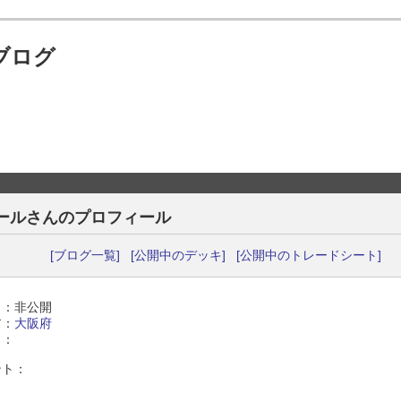
ブログ
ールさんのプロフィール
[ブログ一覧]
[公開中のデッキ]
[公開中のトレードシート]
 ：非公開
ア：
大阪府
 ：
ント：