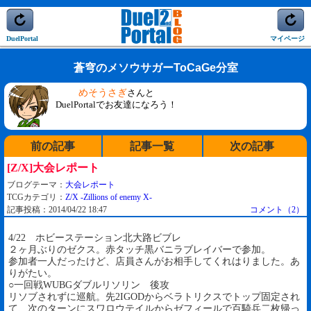
DuelPortal
マイページ
蒼穹のメソウサガーToCaGe分室
めそうさぎ
さんと
DuelPortalでお友達になろう！
前の記事
記事一覧
次の記事
[Z/X]大会レポート
ブログテーマ：
大会レポート
TCGカテゴリ：
Z/X -Zillions of enemy X-
記事投稿：2014/04/22 18:47
コメント（2）
4/22 ホビーステーション北大路ビブレ
２ヶ月ぶりのゼクス。赤タッチ黒バニラブレイバーで参加。
参加者一人だったけど、店員さんがお相手してくれはりました。あ
りがたい。
○一回戦WUBGダブルリソリン 後攻
リソブされずに巡航。先2IGODからベラトリクスでトップ固定され
て、次のターンにスワロウテイルからゼフィールで百騎兵二枚帰っ