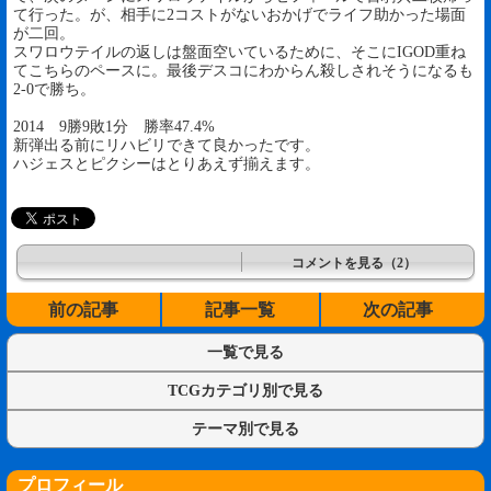
て行った。が、相手に2コストがないおかげでライフ助かった場面
が二回。
スワロウテイルの返しは盤面空いているために、そこにIGOD重ね
てこちらのペースに。最後デスコにわからん殺しされそうになるも
2-0で勝ち。
2014 9勝9敗1分 勝率47.4%
新弾出る前にリハビリできて良かったです。
ハジェスとピクシーはとりあえず揃えます。
コメントを見る（2）
前の記事
記事一覧
次の記事
一覧で見る
TCGカテゴリ別で見る
テーマ別で見る
プロフィール