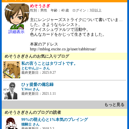
めそうさぎ
性別：男性 年齢：40 歳 ログイン：3日以上
主にレンジャーズストライクについて書いていま…
した。さようならレンスト。
ヴァイスシュヴァルツで活動中。
詳細表示
色んなカードをかじって生きてきました。
本家のアドレス
http://mblog.excite.co.jp/user/rabbitroar/
めそうさぎさんのお気に入りブログ
私の言うことはタワゴトです。
とむやんぷ～ さん
最終更新日：2025.9.27
ひｙ提督の備忘録
Y.West さん
最終更新日：2021.1.11
もっと見る
めそうさぎさんのブログの読者
99%の萌え心と1%本気のプレイング
猫騎士 さん
最終更新日：2018.5.2