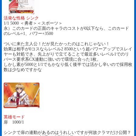
活発な性格 シンク
1/1 5000 ＜勇者＞＜スポーツ＞
永）このカードの正面のキャラのコストが0以下なら、このカード
のレベル+1、パワー+3500
ついに来た主人公！だが見たかったのはこれじゃない！
効果は相手が0コスならレベル2 8500という超パワーアップでスレイ
ヤーも対処でき、先上がりで立てることで最近多いレベル1でのリ
バース要求系CX連動に強いので環境に合った1枚。
しかし素が5000と1/1でもかなり低く後半では活かし辛いので採用枚
数は少なめですかな
英雄モード
扉 1000/1
シンクで扉の連動があるのはうれしいですが何故クラマだけ公開？