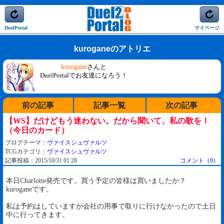
DuelPortal
マイページ
kuroganeのアトリエ
kurogane
さんと
DuelPortalでお友達になろう！
前の記事
記事一覧
次の記事
【WS】だけどもう迷わない。だから聞いて、私の歌を！
（今日のカード）
ブログテーマ：
ヴァイスシュヴァルツ
TCGカテゴリ：
ヴァイスシュヴァルツ
記事投稿：2015/10/31 01:28
コメント（0）
本日Charlotte発売です。買う予定の皆様は買いましたか？
kuroganeです。
私は予約はしていますが会社の用事で取りに行けなかったので土日
中に行ってきます。