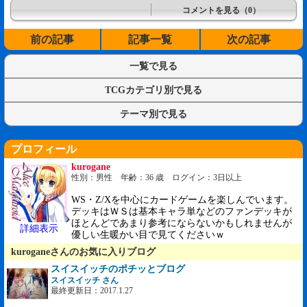
コメントを見る（0）
前の記事
記事一覧
次の記事
一覧で見る
TCGカテゴリ別で見る
テーマ別で見る
プロフィール
kurogane
性別：男性 年齢：36 歳 ログイン：3日以上
WS・Z/Xを中心にカードゲームを楽しんでいます。
デッキはＷＳは基本キャラ単などのファンデッキが
ほとんどであまり参考にならないかもしれませんが
詳細表示
優しい生暖かい目で見てくださいｗ
kuroganeさんのお気に入りブログ
スイスイッチのポチッとブログ
スイスイッチ さん
最終更新日：2017.1.27