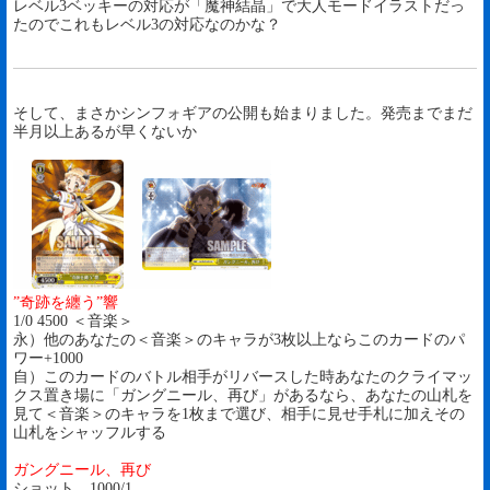
レベル3ベッキーの対応が「魔神結晶」で大人モードイラストだっ
たのでこれもレベル3の対応なのかな？
そして、まさかシンフォギアの公開も始まりました。発売までまだ
半月以上あるが早くないか
”奇跡を纏う”響
1/0 4500 ＜音楽＞
永）他のあなたの＜音楽＞のキャラが3枚以上ならこのカードのパ
ワー+1000
自）このカードのバトル相手がリバースした時あなたのクライマッ
クス置き場に「ガングニール、再び」があるなら、あなたの山札を
見て＜音楽＞のキャラを1枚まで選び、相手に見せ手札に加えその
山札をシャッフルする
ガングニール、再び
ショット 1000/1