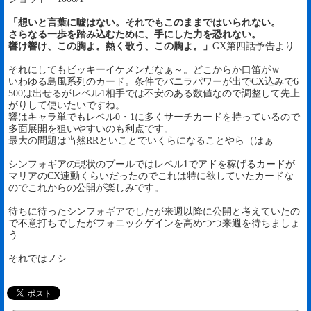
「想いと言葉に嘘はない。それでもこのままではいられない。
さらなる一歩を踏み込むために、手にした力を恐れない。
響け響け、この胸よ。熱く歌う、この胸よ。」
GX第四話予告より
それにしてもビッキーイケメンだなぁ～。どこからか口笛がｗ
いわゆる島風系列のカード。条件でバニラパワーが出でCX込みで6
500は出せるがレベル1相手では不安のある数値なので調整して先上
がりして使いたいですね。
響はキャラ単でもレベル0・1に多くサーチカードを持っているので
多面展開を狙いやすいのも利点です。
最大の問題は当然RRといことでいくらになることやら（はぁ
シンフォギアの現状のプールではレベル1でアドを稼げるカードが
マリアのCX連動くらいだったのでこれは特に欲していたカードな
のでこれからの公開が楽しみです。
待ちに待ったシンフォギアでしたが来週以降に公開と考えていたの
で不意打ちでしたがフォニックゲインを高めつつ来週を待ちましょ
う
それではノシ