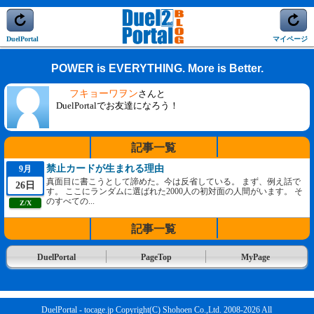
DuelPortal
マイページ
POWER is EVERYTHING. More is Better.
フキョーワヲン
さんと
DuelPortalでお友達になろう！
記事一覧
禁止カードが生まれる理由
9月
真面目に書こうとして諦めた。今は反省している。 まず、例え話で
26日
す。 ここにランダムに選ばれた2000人の初対面の人間がいます。 そ
のすべての...
Z/X
記事一覧
DuelPortal
PageTop
MyPage
DuelPortal - tocage.jp Copyright(C) Shohoen Co.,Ltd. 2008-2026 All