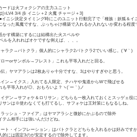
カードは火フォクシアの主力ユニット
[○LV4 3/4 歩 イニシ＋2 火魔 チャージ＋3]
[●イニシ決定タイミング時にこのユニット行動完了で「種族：妖狐＆イニ
になった風魔ですな、ぶっちゃけ構築で入れるか入れないか変わる程度
活かす構築にするには結構出た火スペルや
スペルを入れればオケですな例えば、、、。
シャラク→バトクラ」個人的にシャラク2バトクラ2でいい感じ。(´∀｀)
アローorサンボル→フレスト」これも平等入れだと回る。
秘伝」ヤマアラシは2枚ありゃ十分ですな、3はやりすぎやと思う。
ペイン→イクス」入れてる人限定、チハヤや鬼道からWで飛ばせる
平等入れが◎、おもろいよ？ヽ(´ー｀)ノ
ライデン→サフォケ＆ロリサン」どちらも一枚入れておくとスッゲェ役
ンは※使わなくても打てるし、サフォケは王対策にもなるしね。
フラッシュ・ファイア」はヤマアラシと微妙にかぶるので除外
ム相手には強いんだけどね。
ヒート・インフレーション」はバトクラとどちらを入れるかは好みです
には固定3のが安定するので除外してます。