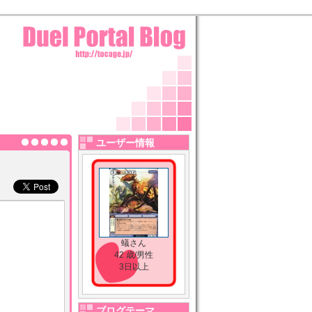
ユーザー情報
蟻さん
42 歳/男性
3日以上
ブログテーマ