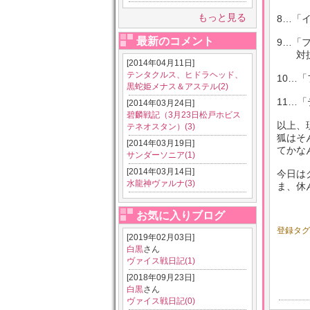
もっと見る
8…「
最新のコメント
9…「
対抗さ
[2014年04月11日]
テンタクルス、ヒドラヘッド、
10…
黒蛇姫メナス＆アステル(2)
11…
[2014年03月24日]
碧麟戦記（3月23日松戸ホビス
以上、
テネオスタン）(3)
狐はそ
[2014年03月19日]
てかな
サンダーソニア(1)
[2014年03月14日]
今日は
水龍神ヴァルナ(3)
ま、休
お気に入りブログ
登録タ
[2019年02月03日]
白黒
さん
ヴァイス戦日記(1)
[2018年09月23日]
白黒
さん
ヴァイス戦日記(0)