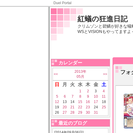
Duel Portal
紅蟻の狂進日記
クリムゾンと碧鱗が好きな蟻蜥蜴
WSとVISIONもやってますよ～
カレンダー
フォ
2013年
<<
>>
05月
日
月
火
水
木
金
土
1
2
3
4
5
6
7
8
9
10
11
12
13
14
15
16
17
18
19
20
21
22
23
24
25
26
27
28
29
30
31
最近のブログ
[2014年09月06日]