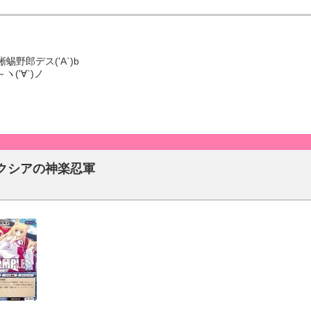
野郎デス('A`)b
ヽ('∀`)ノ
クシアの神楽忍軍