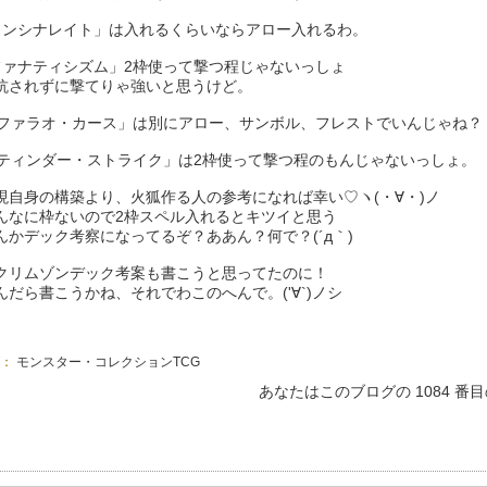
インシナレイト」は入れるくらいならアロー入れるわ。
ファナティシズム」2枠使って撃つ程じゃないっしょ
れずに撃てりゃ強いと思うけど。
「ファラオ・カース」は別にアロー、サンボル、フレストでいんじゃね？
「ティンダー・ストライク」は2枠使って撃つ程のもんじゃないっしょ。
現自身の構築より、火狐作る人の参考になれば幸い♡ヽ(・∀・)ノ
んなに枠ないので2枠スペル入れるとキツイと思う
んかデック考察になってるぞ？ああん？何で？(´д｀)
クリムゾンデック考案も書こうと思ってたのに！
んだら書こうかね、それでわこのへんで。('∀`)ノシ
グ：
モンスター・コレクションTCG
あなたはこのブログの 1084 番