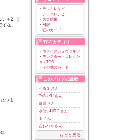
・
デッキレシピ
・
デックレシピ
シ＋2」]
・
大会結果
ですな。
・
日記
・
狂のカード
TCGカテゴリ
・
ヴァイスシュヴァルツ
・
モンスター・コレクシ
ョンTCG
・
その他のカード
このブログの読者
ぺる３ さん
TASUKU さん
にたつよ
白黒 さん
水使いHIRO さん
玉 さん
あおぺぺ さん
かに
もっと見る