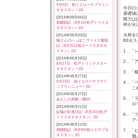
9月6日 柏イエローサブマリン
今日の
ネオスタン！(0)
基礎値は
[2014年09月04日]
能力は
碧鱗戦記（9月3日松戸トリスタ
枠が火
ネオスタン）(0)
火枠を
[2014年09月03日]
B3火
蟻さんのへっぽこヴァイス奮闘
記（8月31日柏カードラボネオ
1…「
スタン）(0)
[2014年08月29日]
2…「
8月27日 松戸トリックスター
ネオスタン！(0)
3…「
[2014年08月27日]
8月23日 柏イエローサブマリ
4…「
ンブランニュー！(0)
これも
[2014年08月27日]
5…「
あたしの碧鱗ノ國(0)
ロリサ
[2014年08月21日]
紅蟻の狂進日記（8月20日松戸
6…「
トリスタネオスタン）(0)
アイテ
[2014年08月12日]
碧鱗戦記（8月9日柏イエサブネ
7…「
オスタン）(0)
個人的