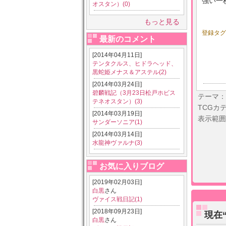
強い一枚
オスタン）(0)
もっと見る
登録タ
最新のコメント
[2014年04月11日]
テンタクルス、ヒドラヘッド、
黒蛇姫メナス＆アステル(2)
[2014年03月24日]
碧麟戦記（3月23日松戸ホビス
テーマ：
テネオスタン）(3)
TCGカ
[2014年03月19日]
表示範囲
サンダーソニア(1)
[2014年03月14日]
水龍神ヴァルナ(3)
お気に入りブログ
[2019年02月03日]
白黒
さん
ヴァイス戦日記(1)
[2018年09月23日]
現在
白黒
さん