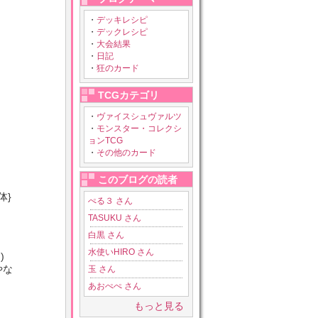
・
デッキレシピ
・
デックレシピ
・
大会結果
・
日記
・
狂のカード
TCGカテゴリ
・
ヴァイスシュヴァルツ
・
モンスター・コレクシ
ョンTCG
・
その他のカード
このブログの読者
体}
ぺる３ さん
TASUKU さん
白黒 さん
水使いHIRO さん
)
やな
玉 さん
あおぺぺ さん
もっと見る