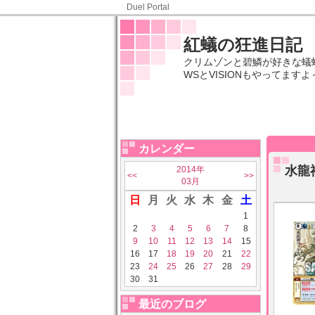
Duel Portal
紅蟻の狂進日記
クリムゾンと碧鱗が好きな蟻蜥蜴
WSとVISIONもやってますよ～
カレンダー
水龍
2014年
<<
>>
03月
日
月
火
水
木
金
土
1
2
3
4
5
6
7
8
9
10
11
12
13
14
15
16
17
18
19
20
21
22
23
24
25
26
27
28
29
30
31
最近のブログ