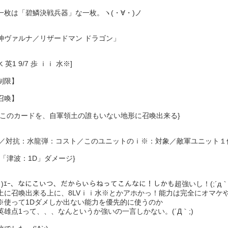
一枚は「碧鱗決戦兵器」な一枚。ヽ(・∀・)ノ
神ヴァルナ／リザードマン ドラゴン」
 水 英1 9/7 歩 ｉｉ 水※]
制限】
召喚】
のこのカードを、自軍領土の誰もいない地形に召喚出来る}
通／対抗：水龍弾：コスト／このユニットのｉ※：対象／敵軍ユニット１
に「津波：1D」ダメージ}
дﾟ｀)ｴｰ、なにこいつ、だからいらねってこんなに！しかも超強いし！(;´д｀
土に召喚出来る上に、8LVｉｉ水※とかアホかっ！能力は完全にオマケ
※使って1Dダメしか出ない能力を優先的に使うのか
英雄点1って、、、なんというか強いの一言しかない。(´Д｀;)