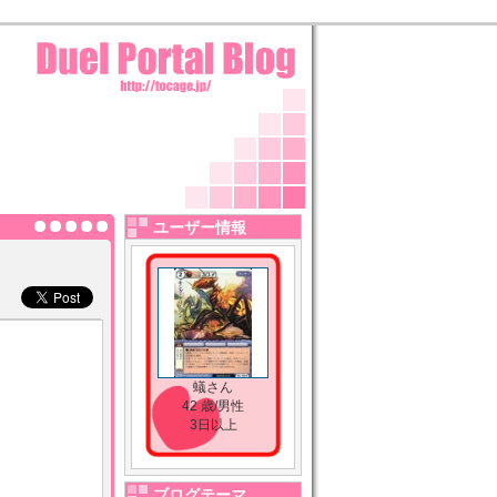
ユーザー情報
蟻さん
42 歳/男性
3日以上
ブログテーマ