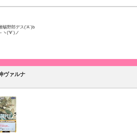
野郎デス('A`)b
ヽ('∀`)ノ
神ヴァルナ