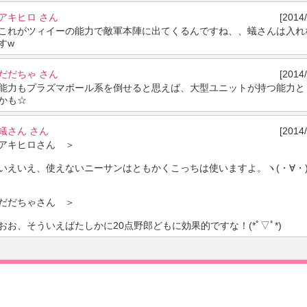
アキヒロ さん
[2014/
これがツィイーの能力で敵軍本陣に出てくるんですね、、蟻さんは入れな
すw
だだちゃ さん
[2014/
能力もプラズマボール系を倒せると思えば、大型ユニットが持つ能力と
かも☆
蟻さん さん
[2014/
アキヒロさん ＞
いえいえ、使えないニーサンはともかくこっちは使いますよ。ヽ(・∀・
だだちゃさん ＞
おお、そういえばたしかに20点野郎どもに効果的ですな！(*ﾟ▽ﾟ*)