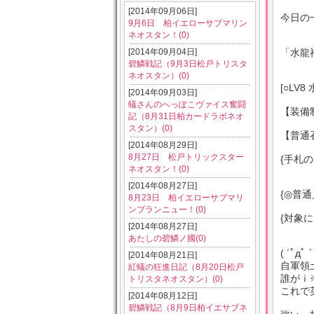
[2014年09月06日]
今日の
9月6日 柏イエローサブマリン
ネオスタン！(0)
[2014年09月04日]
「水龍
碧鱗戦記（9月3日松戸トリスタ
ネオスタン）(0)
[○LV8
[2014年09月03日]
蟻さんのへっぽこヴァイス奮闘
【装備
記（8月31日柏カードラボネオ
スタン）(0)
【普通
[2014年08月29日]
8月27日 松戸トリックスター
{手札
ネオスタン！(0)
[2014年08月27日]
{◎普
8月23日 柏イエローサブマリ
ンブランニュー！(0)
{対象
[2014年08月27日]
あたしの碧鱗ノ國(0)
( ´ﾟ
[2014年08月21日]
自軍領
紅蟻の狂進日記（8月20日松戸
誰がｉ
トリスタネオスタン）(0)
これで
[2014年08月12日]
碧鱗戦記（8月9日柏イエサブネ