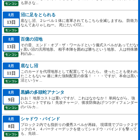
も辞さな...
モンコレ
沼に足をとられる
8月
底なし沼、２レベル１体に進軍されてもこちら全滅しますね。 防衛力
13日
なんてありゃしねー。 死にたいOTZ...
モンコレ
百億の沼地
8月
その昔、エンド・オブ・ザ・ワールドという儀式スペルがあってだなr
13日
y 黒い沼の汎用地形。 相手本陣を囲めば勝ちという地形。 人は特殊勝
利のみ...
モンコレ
底なし沼
8月
このカードを代理地形として配置してうんたら。 使ったことも使われ
11日
たこともないw 遂に来た強制配置の奈落！ ・・・ですが、本命は黒い
沼というw ...
モンコレ
黒鱗の多頭蛇アナンタ
8月
おお！ 地形コストは重いですが、これはなかなか！ 単純ながら、強
9日
いユニットですね！ 先攻チャージ、後攻防御あげつつディフェンダー
のバルカ...
モンコレ
シャドウ・バインド
8月
ブロック２内でも指折りの優秀スペルが再録。 現環境でブロック２デ
8日
ックの４、４パーティーデックを使ってシャドウ・バインドを撃って
も、先頭...
モンコレ