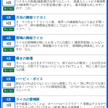
ツクヨミの加速(減速)能力を持つユニット。 加速ユニットが３枚体勢
6日
と6枚体勢ではデックの安定感が違いますし、最大戦速も出しやすい
ので、この...
モンコレ
月光の舞姫ツクヨミ
8月
ま、マジかよ！？ という１枚。 相手への減速能力はとりあえず置い
6日
ておいて、枠や基礎値は英雄にしてはビミョー。 パーティー1Dもビ
ミョー。 し...
モンコレ
雷鳴の舞姫ライカ
8月
ライカの雷鳴隊が弱いとか言ってたの誰だ！ 滅茶苦茶強いじゃない
4日
か！ と言うわけで、再録盤のライカです。 雷鳴陣は弱体化していま
すが、なん...
モンコレ
嘆きの祭壇
8月
モンコレにおけるタブーのひとつ、捨て山からの復活！ これが許され
3日
るのは、小型ワラであるハーピィならでわでしょう。 同じく捨て山か
らの復...
モンコレ
ハーピィ・ボイス
8月
歌わなければならないといつから錯覚していた！ 別に声だけでも強く
2日
なる！ ハーピィ・ソングの環境対応盤。 +2/+2が+2or+2になった代わ
りにパーテ...
モンコレ
ライカの雷鳴隊
8月
空中庭園ということは、オーバーロードフラグ！？ 実際はアスモデウ
2日
スフラグっぽいでいですが！(歓喜) 殴れる採魂隊！ ・ ・ ・ なのです