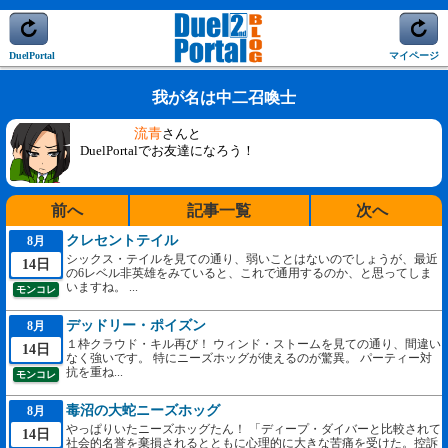
DuelPortal
マイページ
我が名は中二召喚士
流青
さんと
DuelPortalでお友達になろう！
前へ
記事一覧
次へ
クレセントテイル
8月
シックス・テイルを見ての通り、弱いことはないのでしょうが、最近
14日
の6レベル非英雄をみていると、これで通用するのか、と思ってしま
いますね。 ...
モンコレ
デッドリー・ポイズン
8月
１枠クラウド・キル再び！ ウィンド・ストームを見ての通り、間違い
14日
なく強いです。 特にニーズホッグが使えるのが驚異。 パーティー対
抗を重ね...
モンコレ
毒沼の大蛇ニーズホッグ
8月
やっぱりいたニーズホッグたん！ 「ディープ・ダイバーと比較されて
14日
社会的名誉を棄損されるとともに心理的に大きな苦痛を受けた。控訴