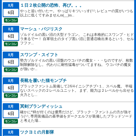
１日２枚公開の恐怖、再び。。。
8月
やっと追い付いたー。 やっぱりキツいっす(^^; レビューの質がいつも
6日
以上に低くてすみませんm(__)m...
モンコレ
マーシュ・バジリスク
8月
ゾルドイルの黒い沼の大型ドラゴン。 これは本格的にスワンプ・ヒド
6日
ラ来るでー！ 自軍領土のタイプ黒い沼に普通召喚出来るという、セル
フファ...
モンコレ
スワンプ・スイフト
8月
勢力ゾルドイルの黒い沼盤のウコバチの魔女・・・なのですが、枚数
6日
制限解除なし。 代わりに耐性猛毒がついてますね。 ウコバチの魔女
が強いか...
モンコレ
長靴を履いた猫モンプチ
8月
ブラックファントム装備して2/6/4イニシアチブ+１、スペル魔。 半端
6日
ないスペックの２レベルユニット。 まず、能力は２レベルから出せる
火力とし...
モンコレ
冥剣ブランディッシュ
8月
確かに*枠が付くのは優秀だけど、ブラック・ファントムの方が強そ
6日
う(^^; 専用装備品の基準値をダークエルフが装備したブラッドソード
と考えた場...
モンコレ
ツクヨミの月影隊
8月