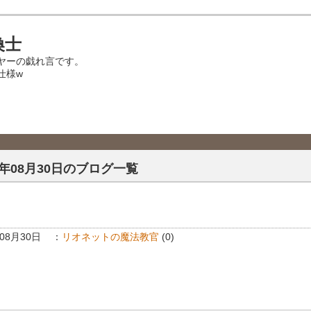
喚士
イヤーの戯れ言です。
仕様w
3年08月30日のブログ一覧
年08月30日
：
リオネットの魔法教官
(0)