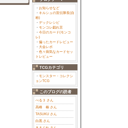
・
お知らせなど
・
キルシュの宣伝隊長(自
称)
・
デックレシピ
・
モンコレ戯れ言
・
今日のカード(モンコ
レ)
・
偏ったカードレビュー
・
大会レポ
・
色々病気なカードセッ
トレビュー
TCGカテゴリ
・
モンスター・コレクシ
ョンTCG
このブログの読者
ぺる３ さん
高峰 椿 さん
TASUKU さん
白黒 さん
きまぐれ さん