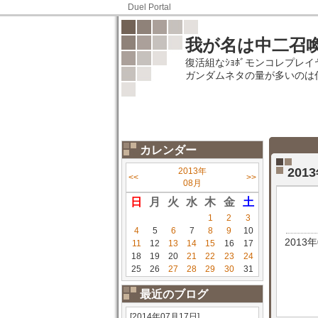
Duel Portal
我が名は中二召
復活組なｼｮﾎﾞモンコレプレ
ガンダムネタの量が多いのは
カレンダー
201
2013年
<<
>>
08月
日
月
火
水
木
金
土
1
2
3
4
5
6
7
8
9
10
2013
11
12
13
14
15
16
17
18
19
20
21
22
23
24
25
26
27
28
29
30
31
最近のブログ
[2014年07月17日]