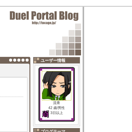
ユーザー情報
流青
42 歳/男性
3日以上
ブログテーマ