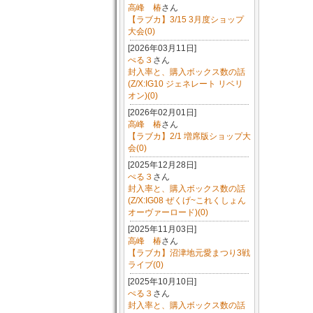
高峰 椿
さん
【ラブカ】3/15 3月度ショップ
大会(0)
[2026年03月11日]
ぺる３
さん
封入率と、購入ボックス数の話
(Z/X:IG10 ジェネレート リベリ
オン)(0)
[2026年02月01日]
高峰 椿
さん
【ラブカ】2/1 増席版ショップ大
会(0)
[2025年12月28日]
ぺる３
さん
封入率と、購入ボックス数の話
(Z/X:IG08 ぜくげ~これくしょん
オーヴァーロード)(0)
[2025年11月03日]
高峰 椿
さん
【ラブカ】沼津地元愛まつり3戦
ライブ(0)
[2025年10月10日]
ぺる３
さん
封入率と、購入ボックス数の話