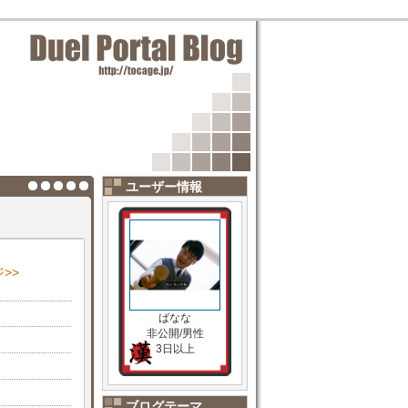
ユーザー情報
>>
ばなな
非公開/男性
3日以上
ブログテーマ