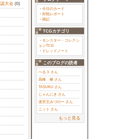
公認大会
(0)
・
今日のカード
・
対戦レポート
・
雑記
TCGカテゴリ
・
モンスター・コレクシ
ョンTCG
・
ドレッドノート
このブログの読者
ぺる３ さん
高峰 椿 さん
TASUKU さん
じゃんにき さん
迷宮王みづのー さん
ニット さん
もっと見る