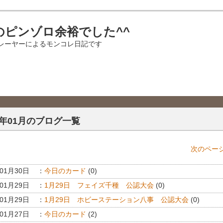
のピンゾロ余裕でした^^
レーヤーによるモンコレ日記です
12年01月のブログ一覧
次のページ
年01月30日
：
今日のカード
(0)
年01月29日
：
1月29日 フェイズ千種 公認大会
(0)
年01月29日
：
1月29日 ホビーステーション八事 公認大会
(0)
年01月27日
：
今日のカード
(2)