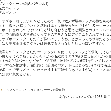
ゾン・クイーン×2(内パラレル1)
巫女ハイドラ
アルビオン
。オズボー箱っぽい引きだったので、取り敢えず蟻牛デックの様なもの
ます。戦った感じでいくと感触は悪くは無かったのですが、多分ジーク
コボコにされるのでそいつらと張り合おうと思うと頑強とガリュンバー
す。でも蟻寄りの構築になってるのでそんなにアイテムを入れてられな
らオズボーデックにした方が強いでしょうね。とは言っても蟻単だとさ
っぱり牛魔王ミダスぐらいは最低でも入れないと駄目っぽいですが。
蟻寄りの牛デックとただの牛デックに今使ってるデックが分割しそうな
い要りそうな予感。とかいいながらも結局ミダス3枚を差し替えながら
ますwあとはパックなどから中途半端に神獣の乙女の極稀を引いてしま
どうするか検討中。値段的には前回のバステトほどじゃない(それでも
が多いので実はどっこいだったりする可能性もありますがw)・・・と思
れば買い集めるかも。
グ：
モンスターコレクションTCG
サザンの聖角獣
あなたはこのブログの 1056 番