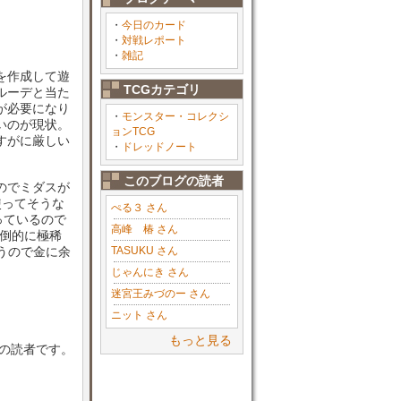
・
今日のカード
・
対戦レポート
・
雑記
を作成して遊
TCGカテゴリ
ルーデと当た
が必要になり
・
モンスター・コレクシ
いのが現状。
ョンTCG
すがに厳しい
・
ドレッドノート
このブログの読者
のでミダスが
使ってそうな
ぺる３ さん
っているので
高峰 椿 さん
圧倒的に極稀
うので金に余
TASUKU さん
じゃんにき さん
迷宮王みづのー さん
ニット さん
もっと見る
目の読者です。