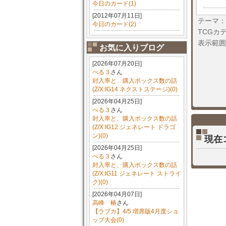
今日のカード(1)
[2012年07月11日]
テーマ：
今日のカード(2)
TCGカ
表示範囲
お気に入りブログ
[2026年07月20日]
ぺる３
さん
封入率と、購入ボックス数の話
(Z/X:IG14 ネクストステージ)(0)
[2026年04月25日]
ぺる３
さん
封入率と、購入ボックス数の話
(Z/X:IG12 ジェネレート ドラゴ
ン)(0)
現在
[2026年04月25日]
ぺる３
さん
封入率と、購入ボックス数の話
(Z/X:IG11 ジェネレート ストライ
ク)(0)
[2026年04月07日]
高峰 椿
さん
【ラブカ】4/5 増席版4月度ショ
ップ大会(0)