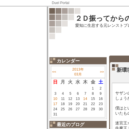
Duel Portal
２Ｄ振ってから
愛知に生息する元レンストプ
カレンダー
新環
2013年
<<
>>
03月
日
月
火
水
木
金
土
1
2
サザン
3
4
5
6
7
8
9
しょうか
10
11
12
13
14
15
16
17
18
19
20
21
22
23
僕はと
24
25
26
27
28
29
30
いたも
31
迷宮王
最近のブログ
牛魔王