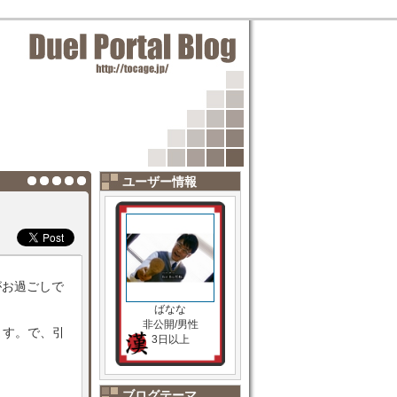
ユーザー情報
がお過ごしで
ばなな
非公開/男性
ます。で、引
3日以上
ブログテーマ