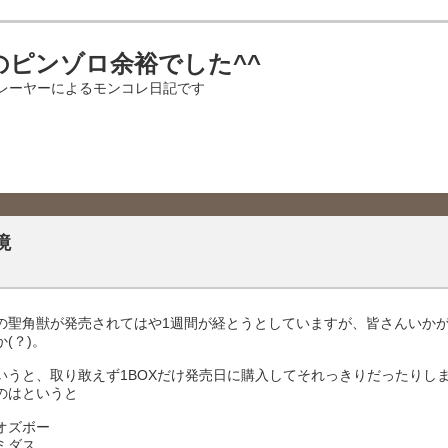
のピンゾロ余裕でした^^
レーヤーによるモンコレ日記です
境
の聖角獣が発売されてはや1週間が経とうとしていますが、皆さんいか
(？)。
いうと、取り敢えず1BOXだけ発売日に購入してそれっきりだったりし
のはというと
オズボー
ミダス