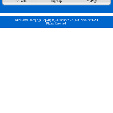
DuelPortal
PageTop
MyPage
DuelPortal - tocage.jp Copyright(C) Shohoen Co.,Ltd. 2008-2026 All
Rights Reserved.