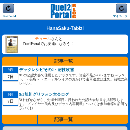
DuelPortal
マイページ
HanaSaku-Tabizi
テュール
さんと
DuelPortalでお友達になろう！
記事一覧
デックレシピその2・耐性吹雪
9月
9/3の公認大会で使用したデックです。資産不足がバレますね～(ノ∀
7日
`)。 ＜長所＞ ・エーデルワイスのおかげで進軍速度は速め。前戦に高
レベル...
9/3旭川グリフォン大会ログ
9月
遅ればせながら、先週土曜日に行われた公認大会結果を掲載致しま
7日
す。 プレイヤー氏名及びデック内容掲載については参加者様の許可を
頂いてお...
記事一覧