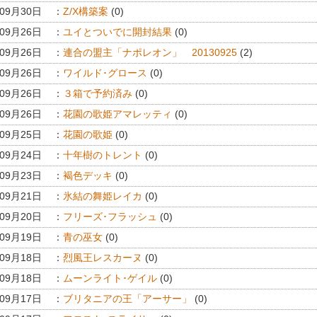
年09月30日
：
Z/X構築案
(0)
年09月26日
：
ユイとついでに開封結果
(0)
年09月26日
：
連合の盟主「ナポレオン」 20130925
(2)
年09月26日
：
ワイルド･グロース
(0)
年09月26日
：
３箱で予約済み
(0)
年09月26日
：
花園の歌姫アマレッティ
(0)
年09月25日
：
花園の歌姫
(0)
年09月24日
：
十年樹のトレント
(0)
年09月23日
：
褐色デッキ
(0)
年09月21日
：
氷結の舞姫レイカ
(0)
年09月20日
：
フリーズ･フラッシュ
(0)
年09月19日
：
青の巫女
(0)
年09月18日
：
烈風王レスカーヌ
(0)
年09月18日
：
ムーンライト･ゲイル
(0)
年09月17日
：
ブリタニアの王「アーサー」
(0)