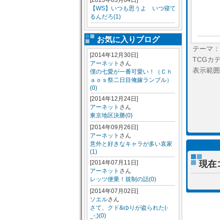
[2013年03月04日]
【WS】いつも思うよ いつ寝て
るんだろ(1)
お気に入りブログ
テーマ：
[2014年12月30日]
TCGカ
アーネット
さん
表示範囲
僕の七愛が一番可愛い！（Ｃｈ
ａｏｓ祭二日目俺嫁ランブル）
(0)
[2014年12月24日]
アーネット
さん
東京地区決勝(0)
[2014年09月26日]
アーネット
さん
意外と好きなキャラが多い袁家
(1)
[2014年07月11日]
現在
アーネット
さん
レッツ便乗！規制の話(0)
[2014年07月02日]
ソエル
さん
さて、クド&ゆりが盗られた(-
_-;)(0)