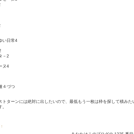
2
2
ゆい日常4
2
タ－2
ーヌ4
種４づつ
ストターンには絶対に出したいので、最低もう一枚は枠を探して積みた
す。
：