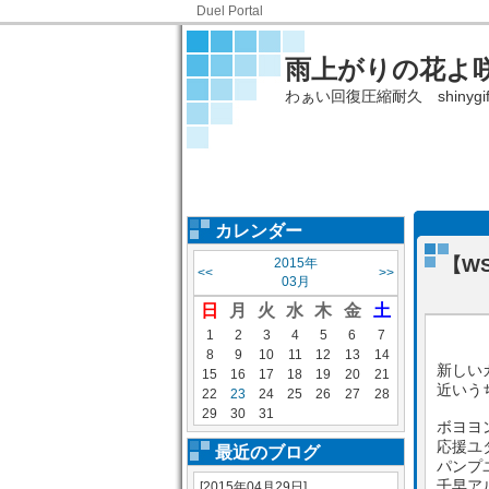
Duel Portal
雨上がりの花よ
わぁい回復圧縮耐久 shinyg
カレンダー
【W
2015年
<<
>>
03月
日
月
火
水
木
金
土
1
2
3
4
5
6
7
8
9
10
11
12
13
14
新しい
15
16
17
18
19
20
21
近いう
22
23
24
25
26
27
28
29
30
31
ボヨヨ
応援ユ
最近のブログ
パンプ
千早ア
[2015年04月29日]