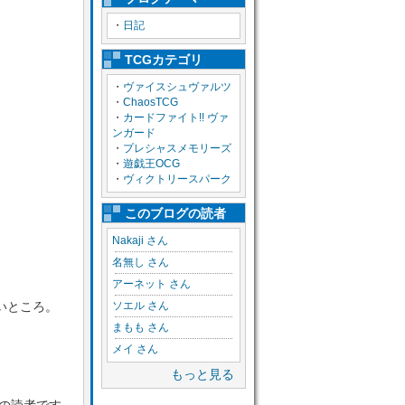
・
日記
TCGカテゴリ
・
ヴァイスシュヴァルツ
・
ChaosTCG
・
カードファイト!! ヴァ
ンガード
・
プレシャスメモリーズ
・
遊戯王OCG
・
ヴィクトリースパーク
このブログの読者
Nakaji さん
名無し さん
アーネット さん
いところ。
ソエル さん
まもも さん
メイ さん
もっと見る