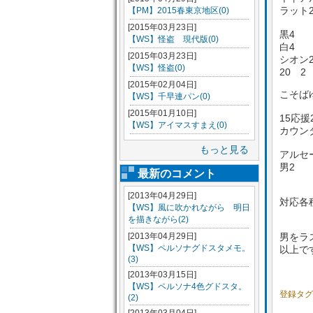
ラット
【PM】2015春東京地区(0)
[2015年03月23日]
黒4
【WS】怪盗 現代版(0)
白4
[2015年03月23日]
シオン
【WS】怪盗(0)
20 2
[2015年02月04日]
こそば
【WS】千早連パン(0)
[2015年01月10日]
15応援
【WS】アイマスすまえ(0)
カウン
もっと見る
アルセ
男2
最新のコメント
[2013年04月29日]
対応各
【WS】風に吹かれながら 明日
を描きながら(2)
[2013年04月29日]
男をラ
【WS】ペルソナグドスタメモ。
以上で
(3)
[2013年03月15日]
【WS】ペルソナ4色グドスタ。
登録タグ
(2)