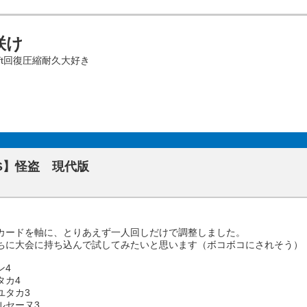
咲け
ift回復圧縮耐久大好き
S】怪盗 現代版
カードを軸に、とりあえず一人回しだけで調整しました。
ちに大会に持ち込んで試してみたいと思います（ボコボコにされそう）
ン4
タカ4
ユタカ3
ルセーヌ3