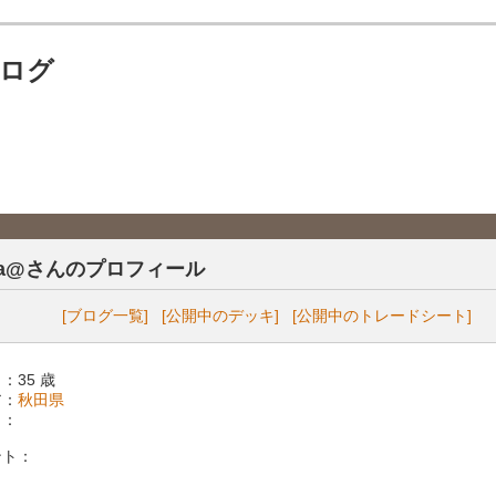
ブログ
sya@さんのプロフィール
[ブログ一覧]
[公開中のデッキ]
[公開中のトレードシート]
：35 歳
ア：
秋田県
 ：
ント：