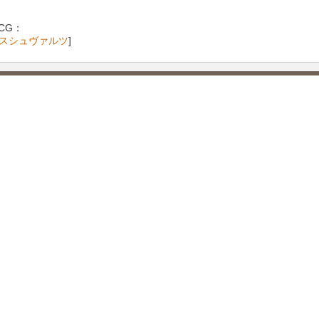
CG：
スシュヴァルツ
]