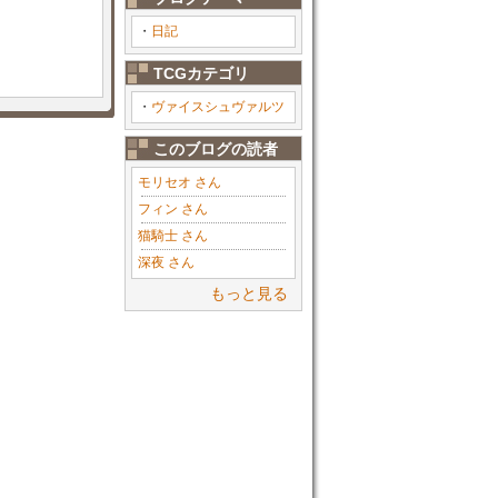
・
日記
TCGカテゴリ
・
ヴァイスシュヴァルツ
このブログの読者
モリセオ さん
フィン さん
猫騎士 さん
深夜 さん
もっと見る