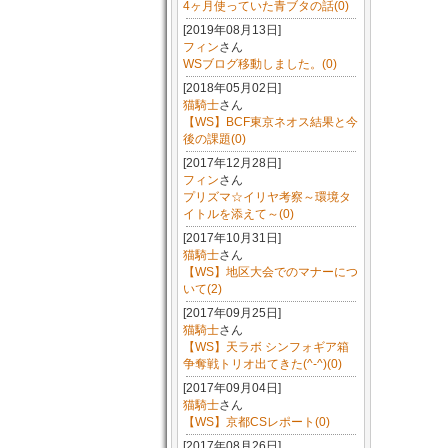
4ヶ月使っていた青ブタの話(0)
[2019年08月13日]
フィン
さん
WSブログ移動しました。(0)
[2018年05月02日]
猫騎士
さん
【WS】BCF東京ネオス結果と今
後の課題(0)
[2017年12月28日]
フィン
さん
プリズマ☆イリヤ考察～環境タ
イトルを添えて～(0)
[2017年10月31日]
猫騎士
さん
【WS】地区大会でのマナーにつ
いて(2)
[2017年09月25日]
猫騎士
さん
【WS】天ラボ シンフォギア箱
争奪戦トリオ出てきた(^-^)(0)
[2017年09月04日]
猫騎士
さん
【WS】京都CSレポート(0)
[2017年08月26日]