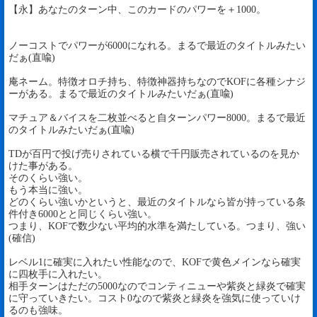
【永】あなたのターン中、このカードのパワーを＋1000。
ノーコストでパワーが6000になれる。まるで最近のタイトルみたい
だぁ(直喩)
庵ネーム。特徴オロチ持ち、特徴神器持ちなのでKOFに各種シナジ
ーがある。まるで最近のタイトルみたいだぁ(直喩)
マチュア＆バイスを二枚並べると自ターンパワー8000。まるで最近
のタイトルみたいだぁ(直喩)
TDが百円で投げ売りされている横で千円販売されているのを見か
けた事がある。
そのくらい強い。
もう本当に強い。
どのくらい強いかというと、最近のタイトルなら皆が持っている条
件付き6000とと同じくらい強い。
つまり、KOFで数少ない平均的水準を満たしている。つまり、強い
(確信)
レベル1に確実に入れたい性能なので、KOFで黄色メインなら確実
に四枚手に入れたい。
相手ターンはただの5000なのでコンティニューや紫炎と緑炎で確実
に守っていきたい。コスト0なので紫炎と緑炎を強気に使っていけ
るのも強味。