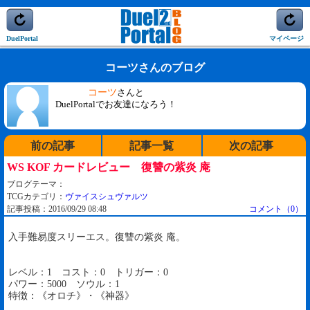
DuelPortal
マイページ
コーツさんのブログ
コーツ
さんと
DuelPortalでお友達になろう！
前の記事
記事一覧
次の記事
WS KOF カードレビュー 復讐の紫炎 庵
ブログテーマ：
TCGカテゴリ：
ヴァイスシュヴァルツ
記事投稿：2016/09/29 08:48
コメント（0）
入手難易度スリーエス。復讐の紫炎 庵。
レベル：1 コスト：0 トリガー：0
パワー：5000 ソウル：1
特徴：《オロチ》・《神器》