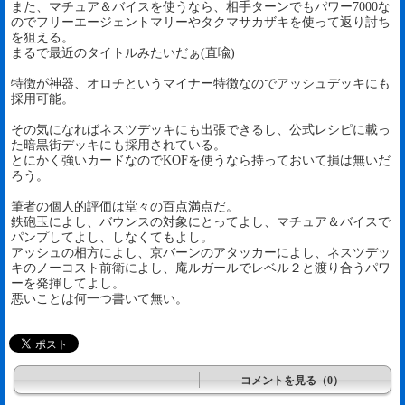
また、マチュア＆バイスを使うなら、相手ターンでもパワー7000な
のでフリーエージェントマリーやタクマサカザキを使って返り討ち
を狙える。
まるで最近のタイトルみたいだぁ(直喩)
特徴が神器、オロチというマイナー特徴なのでアッシュデッキにも
採用可能。
その気になればネスツデッキにも出張できるし、公式レシピに載っ
た暗黒街デッキにも採用されている。
とにかく強いカードなのでKOFを使うなら持っておいて損は無いだ
ろう。
筆者の個人的評価は堂々の百点満点だ。
鉄砲玉によし、バウンスの対象にとってよし、マチュア＆バイスで
パンプしてよし、しなくてもよし。
アッシュの相方によし、京バーンのアタッカーによし、ネスツデッ
キのノーコスト前衛によし、庵ルガールでレベル２と渡り合うパワ
ーを発揮してよし。
悪いことは何一つ書いて無い。
コメントを見る（0）