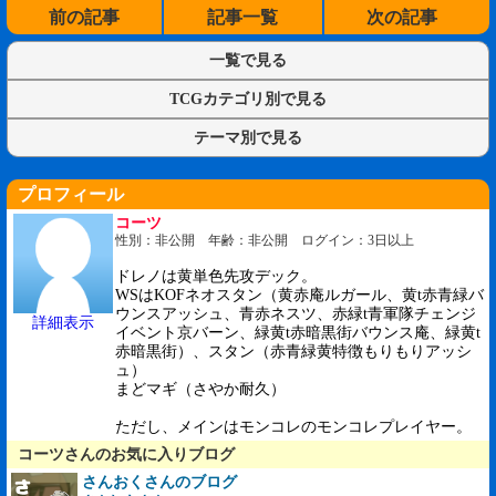
前の記事
記事一覧
次の記事
一覧で見る
TCGカテゴリ別で見る
テーマ別で見る
プロフィール
コーツ
性別：非公開 年齢：非公開 ログイン：3日以上
ドレノは黄単色先攻デック。
WSはKOFネオスタン（黄赤庵ルガール、黄t赤青緑バ
ウンスアッシュ、青赤ネスツ、赤緑t青軍隊チェンジ
詳細表示
イベント京バーン、緑黄t赤暗黒街バウンス庵、緑黄t
赤暗黒街）、スタン（赤青緑黄特徴もりもりアッシ
ュ）
まどマギ（さやか耐久）
ただし、メインはモンコレのモンコレプレイヤー。
コーツさんのお気に入りブログ
さんおくさんのブログ