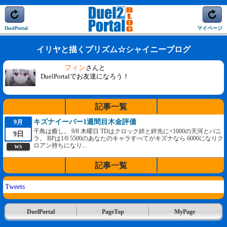
DuelPortal
マイページ
イリヤと描くプリズム☆シャイニーブログ
フィン
さんと
DuelPortalでお友達になろう！
記事一覧
キズナイーバー1週間目木金評価
9月
千鳥は癒し。 9/8 木曜日 TDはクロック絆と絆先に+1000の天河とバニ
9日
ラ。 BPは1/0 5500のあなたのキャラすべてがキズナなら 6000になりク
ロアン持ちになり...
WS
記事一覧
Tweets
DuelPortal
PageTop
MyPage