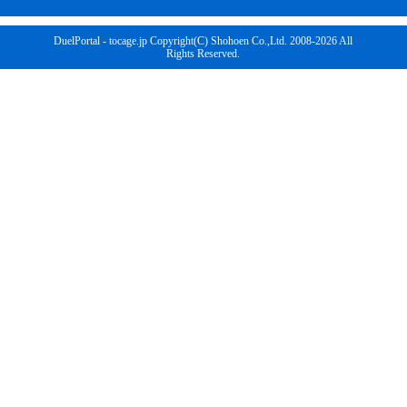
DuelPortal - tocage.jp Copyright(C) Shohoen Co.,Ltd. 2008-2026 All
Rights Reserved.