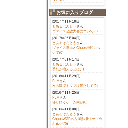
お気に入りブログ
[2017年11月18日]
とあるはんとう
さん
ヴァイス公認大会について(0)
[2017年06月04日]
とあるはんとう
さん
ヴァイス撤退とChaos地区につ
いて(0)
[2017年01月17日]
とあるはんとう
さん
手札が増えるとは(1)
[2016年11月29日]
PLM
さん
次の環境トップは果たして(0)
[2016年11月25日]
PLM
さん
移りゆくゲーム内容(0)
[2016年11月08日]
とあるはんとう
さん
ChaosWGP名古屋(決勝トナメ含
む)レポ(0)