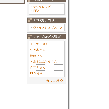
・
デッキレシピ
・
日記
TCGカテゴリ
・
ヴァイスシュヴァルツ
このブログの読者
トリエラ さん
佐々木 さん
醜態 さん
とあるはんとう さん
クマＰ さん
PLM さん
もっと見る