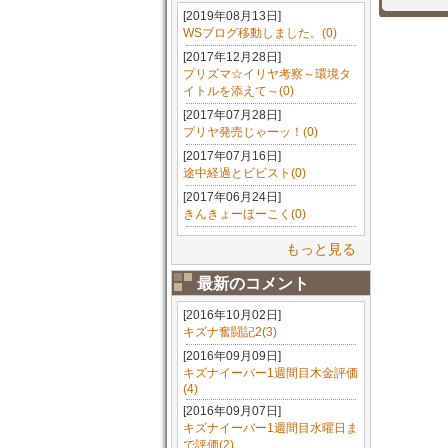
[2019年08月13日]
WSブログ移動しました。(0)
[2017年12月28日]
プリズマ☆イリヤ考察～環境タ
イトルを添えて～(0)
[2017年07月28日]
プリヤ発売じゃーッ！(0)
[2017年07月16日]
途中経過とビビスト(0)
[2017年06月24日]
きんきょーほーこく(0)
もっと見る
最新のコメント
[2016年10月02日]
キズナ奮闘記2(3)
[2016年09月09日]
キズナイーバー1週間目木金評価
(4)
[2016年09月07日]
キズナイーバー1週間目水曜日ま
で評価(2)