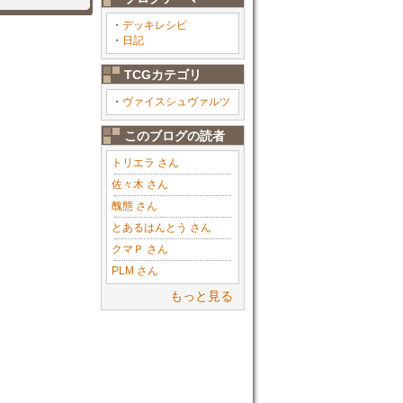
・
デッキレシピ
・
日記
TCGカテゴリ
・
ヴァイスシュヴァルツ
このブログの読者
トリエラ さん
佐々木 さん
醜態 さん
とあるはんとう さん
クマＰ さん
PLM さん
もっと見る