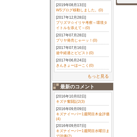
[2019年08月13日]
WSブログ移動しました。(0)
[2017年12月28日]
プリズマ☆イリヤ考察～環境タ
イトルを添えて～(0)
[2017年07月28日]
プリヤ発売じゃーッ！(0)
[2017年07月16日]
途中経過とビビスト(0)
[2017年06月24日]
きんきょーほーこく(0)
もっと見る
最新のコメント
[2016年10月02日]
キズナ奮闘記2(3)
[2016年09月09日]
キズナイーバー1週間目木金評価
(4)
[2016年09月07日]
キズナイーバー1週間目水曜日ま
で評価(2)