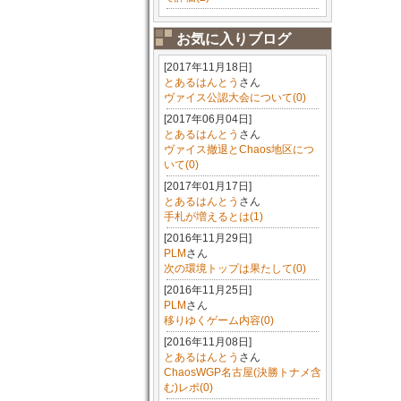
お気に入りブログ
[2017年11月18日]
とあるはんとう
さん
ヴァイス公認大会について(0)
[2017年06月04日]
とあるはんとう
さん
ヴァイス撤退とChaos地区につ
いて(0)
[2017年01月17日]
とあるはんとう
さん
手札が増えるとは(1)
[2016年11月29日]
PLM
さん
次の環境トップは果たして(0)
[2016年11月25日]
PLM
さん
移りゆくゲーム内容(0)
[2016年11月08日]
とあるはんとう
さん
ChaosWGP名古屋(決勝トナメ含
む)レポ(0)