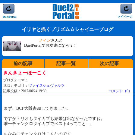
DuelPortal
マイページ
イリヤと描くプリズム☆シャイニーブログ
フィン
さんと
DuelPortalでお友達になろう！
前の記事
記事一覧
次の記事
きんきょーほーこく
ブログテーマ：
TCGカテゴリ：
ヴァイスシュヴァルツ
記事投稿：2017/06/24 19:39
コメント（0）
まず、BCF大阪参加してきました。
ですがトリオもタイカプも結果は出なかったですね。
唯一チェンクロタイカプでベスト4ってこと…。
ちなみにチェンクロはこんなのです。